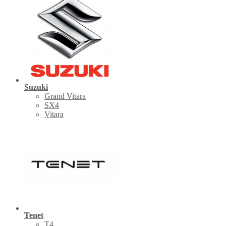
Suzuki
Grand Vitara
SX4
Vitara
Tenet
Т4