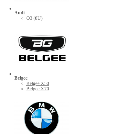
Audi
Q3 (8U)
Belgee
Belgee X50
Belgee X70