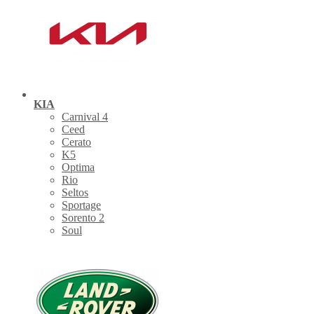
KIA
Carnival 4
Ceed
Cerato
K5
Optima
Rio
Seltos
Sportage
Sorento 2
Soul