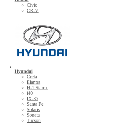
Civic
CR-V
Hyundai
Creta
Elantra
H-1 Starex
i40
IX-35
Santa Fe
Solaris
Sonata
Tucson