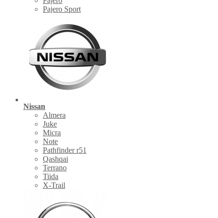
Pajero
Pajero Sport
Nissan
Almera
Juke
Micra
Note
Pathfinder r51
Qashqai
Terrano
Tiida
X-Trail