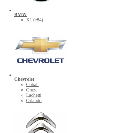
BMW
X1 (е84)
Chevrolet
Cobalt
Cruze
Lachetti
Orlando