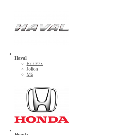
Haval
F7 / F7x
Jolion
M6
Honda