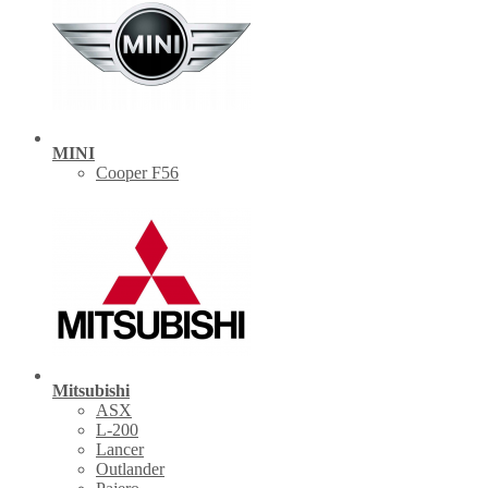
MINI
Cooper F56
Mitsubishi
ASX
L-200
Lancer
Outlander