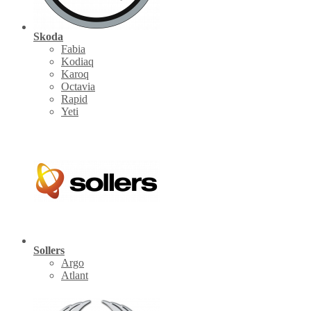
Skoda
Fabia
Kodiaq
Karoq
Octavia
Rapid
Yeti
Sollers
Argo
Atlant