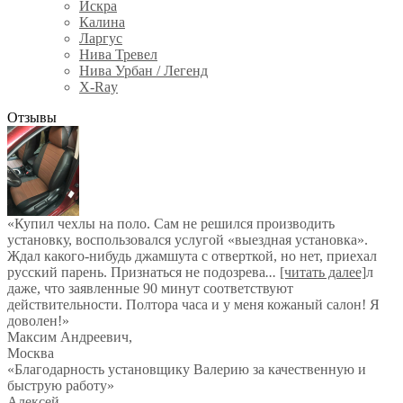
Искра
Калина
Ларгус
Нива Тревел
Нива Урбан / Легенд
X-Ray
Отзывы
«Купил чехлы на поло. Сам не решился производить
установку, воспользовался услугой «выездная установка».
Ждал какого-нибудь джамшута с отверткой, но нет, приехал
русский парень. Признаться не подозрева
...
[читать далее]
л
даже, что заявленные 90 минут соответствуют
действительности. Полтора часа и у меня кожаный салон! Я
доволен!
»
Максим Андреевич
,
Москва
«Благодарность установщику Валерию за качественную и
быструю работу»
Алексей
,