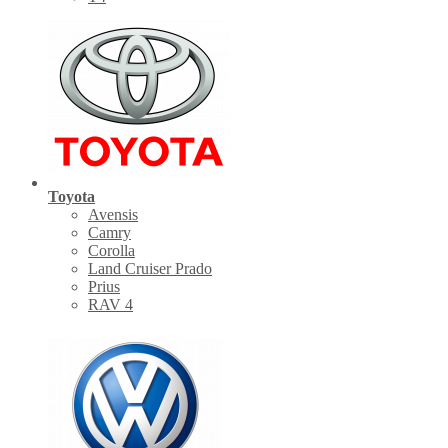
Toyota
Avensis
Camry
Corolla
Land Cruiser Prado
Prius
RAV 4