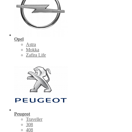
Opel
Astra
Mokka
Zafira Life
Peugeot
Traveller
308
408