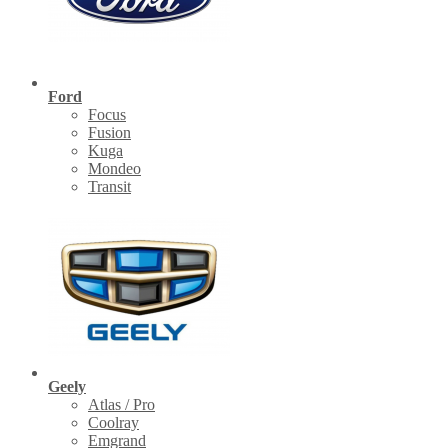
Ford
Focus
Fusion
Kuga
Mondeo
Transit
Geely
Atlas / Pro
Coolray
Emgrand