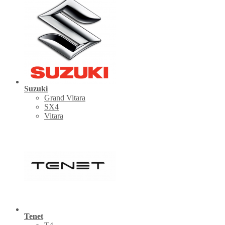
Suzuki
Grand Vitara
SX4
Vitara
Tenet