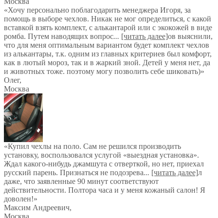
Москва
«Хочу персонально поблагодарить менеджера Игоря, за
помощь в выборе чехлов. Никак не мог определиться, с какой
вставкой взять комплект, с алькантарой или с экокожей в виде
ромба. Путем наводящих вопрос
...
[читать далее]
ов выяснили,
что для меня оптимальным вариантом будет комплект чехлов
из алькантары, т.к. одним из главных критериев был комфорт,
как в лютый мороз, так и в жаркий зной. Детей у меня нет, да
и животных тоже. поэтому могу позволить себе шиковать)
»
Олег
,
Москва
«Купил чехлы на поло. Сам не решился производить
установку, воспользовался услугой «выездная установка».
Ждал какого-нибудь джамшута с отверткой, но нет, приехал
русский парень. Признаться не подозрева
...
[читать далее]
л
даже, что заявленные 90 минут соответствуют
действительности. Полтора часа и у меня кожаный салон! Я
доволен!
»
Максим Андреевич
,
Москва