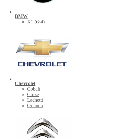
BMW
X1 (е84)
Chevrolet
Cobalt
Cruze
Lachetti
Orlando