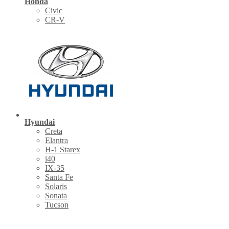
Honda
Civic
CR-V
Hyundai
Creta
Elantra
H-1 Starex
i40
IX-35
Santa Fe
Solaris
Sonata
Tucson