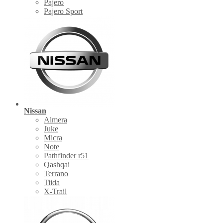
Pajero
Pajero Sport
Nissan
Almera
Juke
Micra
Note
Pathfinder r51
Qashqai
Terrano
Tiida
X-Trail