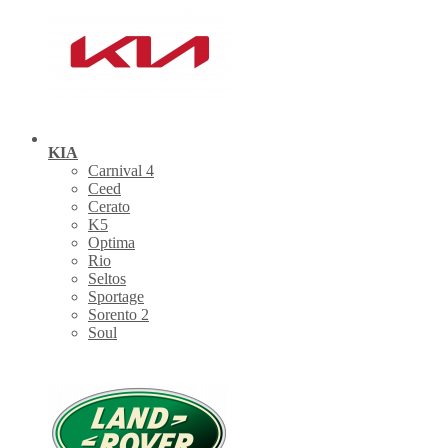
KIA
Carnival 4
Ceed
Cerato
K5
Optima
Rio
Seltos
Sportage
Sorento 2
Soul