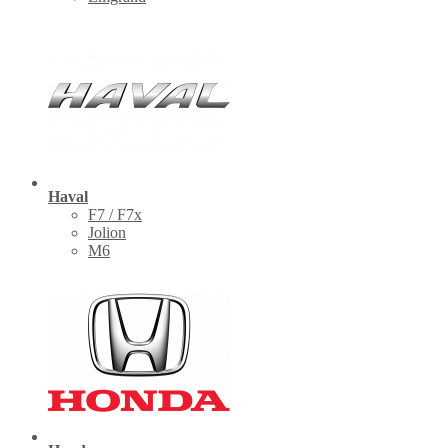
Haval
F7 / F7x
Jolion
M6