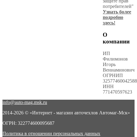
защите прав
потребителей"
Узнать более
подробно
здесь!
О
компании
ИП
Филимонов
Игорь
Вениаминович
ОГРНИП
32577460042588
ИНН
771470597623
info@auto-mag.msk.ru
2014-2026 © «Интернет - магазин авточехлов Автомаг-Мск»
ОГРН: 322774600095687
Политика в отношении персональных данных