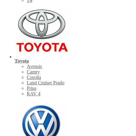
Т4
Toyota
Avensis
Camry
Corolla
Land Cruiser Prado
Prius
RAV 4