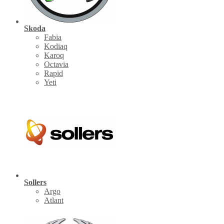
Skoda
Fabia
Kodiaq
Karoq
Octavia
Rapid
Yeti
Sollers
Argo
Atlant