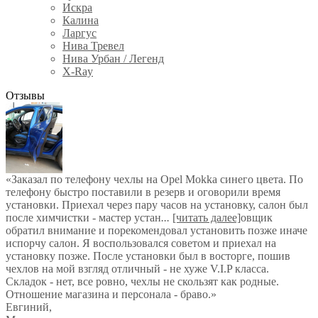
Искра
Калина
Ларгус
Нива Тревел
Нива Урбан / Легенд
X-Ray
Отзывы
«Заказал по телефону чехлы на Opel Mokka синего цвета. По
телефону быстро поставили в резерв и оговорили время
установки. Приехал через пару часов на установку, салон был
после химчистки - мастер устан
...
[читать далее]
овщик
обратил внимание и порекомендовал установить позже иначе
испорчу салон. Я воспользовался советом и приехал на
установку позже. После установки был в восторге, пошив
чехлов на мой взгляд отличный - не хуже V.I.P класса.
Складок - нет, все ровно, чехлы не скользят как родные.
Отношение магазина и персонала - браво.
»
Евгиний
,