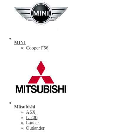
MINI
Cooper F56
Mitsubishi
ASX
L-200
Lancer
Outlander