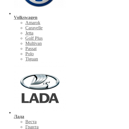
Volkswagen
Amarok
Caravelle
Jetta
Golf Plus
Multivan
Passat
Polo
Tiguan
Лада
Веста
Гранта