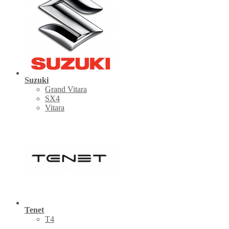
Suzuki
Grand Vitara
SX4
Vitara
Tenet
Т4