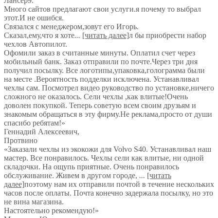
Лансер9.
Много сайтов предлагают свои услуги.я почему то выбрал
этот.И не ошибся.
Связался с менеджером,зовут его Игорь.
Сказал,ему,что я хоте
...
[читать далее]
л бы приобрести набор
чехлов Автопилот.
Офомили заказ в считанные минуты. Оплатил счет через
мобильный банк. Заказ отправили по почте.Через три дня
получил посылку. Все логотипы,упаковка,голограмма были
на месте .Вероятность подделки исключена. Устанавливал
чехлы сам. Посмотрел видео руководство по установке,ничего
сложного не оказалось. Сели чехлы ,как влитые!Очень
доволен покупкой. Теперь советую всем своим друзьям и
знакомым обращаться в эту фирму.Не реклама,просто от души
спасибо ребятам!
»
Геннадий Алексеевич
,
Протвино
«Заказали чехлы из экокожи для Volvo S40. Устанавливал наш
мастер. Все понравилось. Чехлы сели как влитые, ни одной
складочки. На ощупь приятные. Очень понравилось
обслуживание. Живем в другом городе,
...
[читать
далее]
поэтому нам их отправили почтой в течение нескольких
часов после оплаты. Почта конечно задержала посылку, но это
не вина магазина.
Настоятельно рекомендую!
»