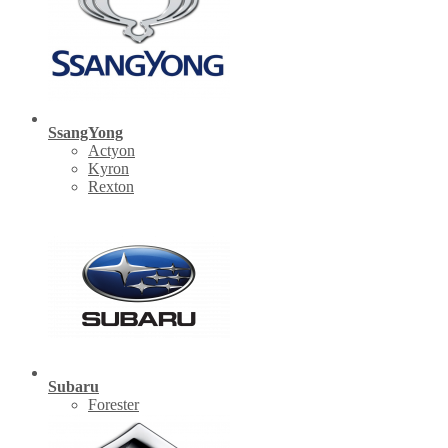
SsangYong
Actyon
Kyron
Rexton
Subaru
Forester