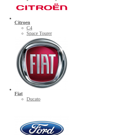
Citroen
C4
Space Tourer
Fiat
Ducato