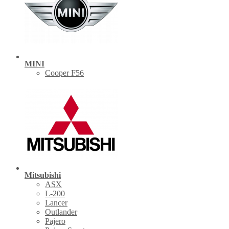
MINI
Cooper F56
Mitsubishi
ASX
L-200
Lancer
Outlander
Pajero