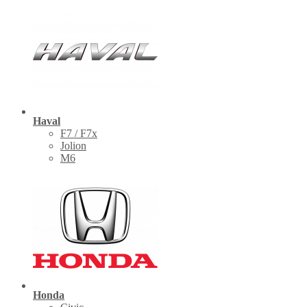
Haval
F7 / F7x
Jolion
M6
Honda