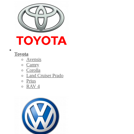
Toyota
Avensis
Camry
Corolla
Land Cruiser Prado
Prius
RAV 4