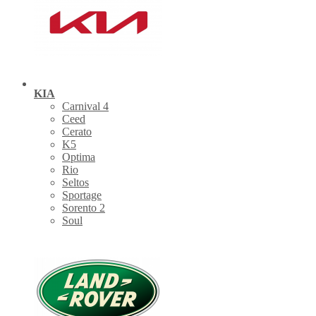
KIA
Carnival 4
Ceed
Cerato
K5
Optima
Rio
Seltos
Sportage
Sorento 2
Soul