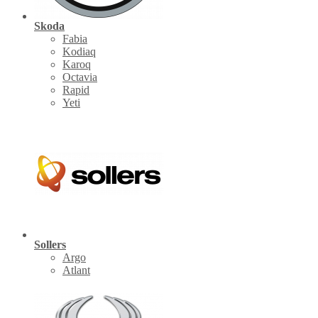
Skoda
Fabia
Kodiaq
Karoq
Octavia
Rapid
Yeti
Sollers
Argo
Atlant