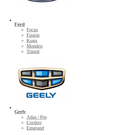
Ford
Focus
Fusion
Kuga
Mondeo
Transit
Geely
Atlas / Pro
Coolray
Emgrand