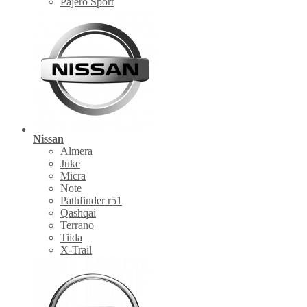
Pajero Sport
Nissan
Almera
Juke
Micra
Note
Pathfinder r51
Qashqai
Terrano
Tiida
X-Trail