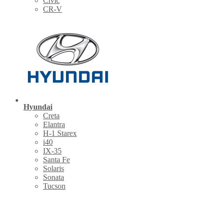
Civic
CR-V
Hyundai
Creta
Elantra
H-1 Starex
i40
IX-35
Santa Fe
Solaris
Sonata
Tucson