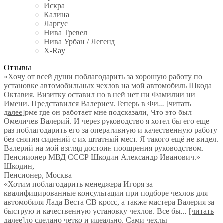
Искра
Калина
Ларгус
Нива Тревел
Нива Урбан / Легенд
X-Ray
Отзывы
«Хочу от всей души поблагодарить за хорошую работу по
установке автомобильных чехлов на мой автомобиль Шкода
Октавия. Визитку оставил но в ней нет ни Фамилии ни
Имени. Представился Валерием.Теперь в Фи
...
[читать
далее]
рме где он работает мне подсказали, Что это был
Омеличев Валерий. И через руководство я хотел бы его еще
раз поблагодарить его за оперативную и качественную работу
без снятия сидений с их штатный мест. Я такого ещё не видел.
Валерий на мой взгляд достоин поощрения руководством.
Пенсиионер МВД СССР Шкодин Александр Иванович.
»
Шкодин
,
Пенсионер, Москва
«Хотим поблагодарить менеджера Игоря за
квалифицированные консультации при подборе чехлов для
автомобиля Лада Веста СВ кросс, а также мастера Валерия за
быструю и качественную установку чехлов. Все бы
...
[читать
далее]
ло сделано четко и идеально. Сами чехлы