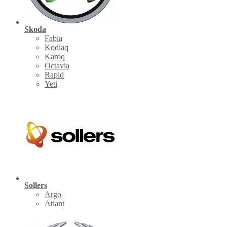
Skoda
Fabia
Kodiaq
Karoq
Octavia
Rapid
Yeti
Sollers
Argo
Atlant