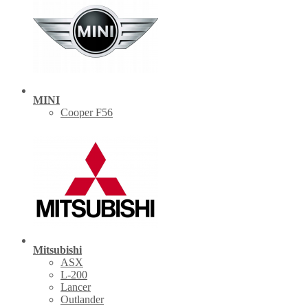
MINI
Cooper F56
Mitsubishi
ASX
L-200
Lancer
Outlander