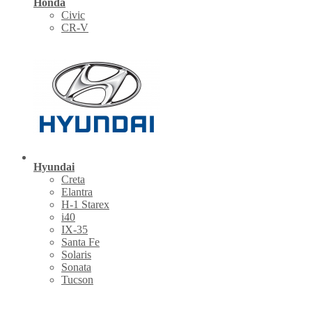
Honda
Civic
CR-V
Hyundai
Creta
Elantra
H-1 Starex
i40
IX-35
Santa Fe
Solaris
Sonata
Tucson