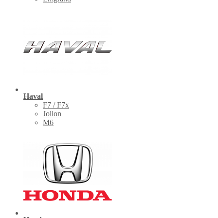
Haval
F7 / F7x
Jolion
M6