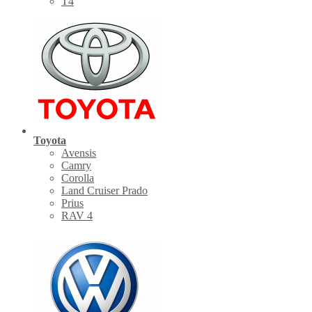
Т4
Toyota
Avensis
Camry
Corolla
Land Cruiser Prado
Prius
RAV 4