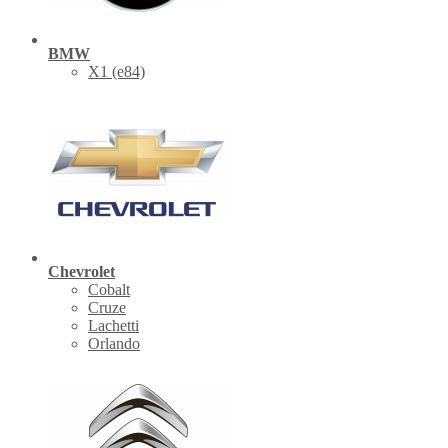
BMW
X1 (е84)
Chevrolet
Cobalt
Cruze
Lachetti
Orlando