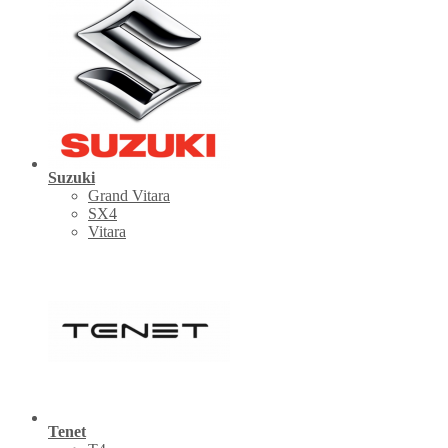
Suzuki
Grand Vitara
SX4
Vitara
Tenet