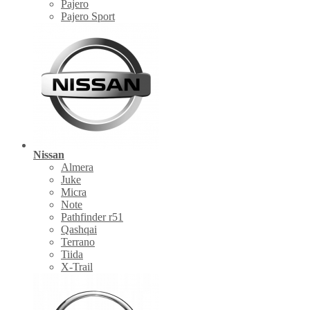
Pajero
Pajero Sport
Nissan
Almera
Juke
Micra
Note
Pathfinder r51
Qashqai
Terrano
Tiida
X-Trail