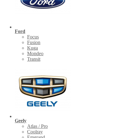
Ford
Focus
Fusion
Kuga
Mondeo
Transit
Geely
Atlas / Pro
Coolray
Emgrand