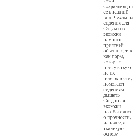
кожи,
сохраняющий
ее внешний
вид. Чехлы на
сидения для
Сузуки из
экокожи
намного
приятней
обычных, так
как поры,
которые
присутствуют
на их
поверхности,
помогают
сидениям
дышать.
Создатели
экокожи
позаботились
о прочности,
используя
тканевую
основу.