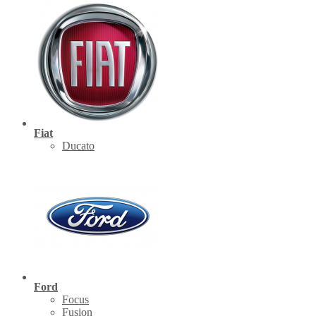
Fiat
Ducato
Ford
Focus
Fusion