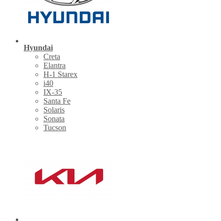
Hyundai
Creta
Elantra
H-1 Starex
i40
IX-35
Santa Fe
Solaris
Sonata
Tucson