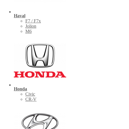
Haval
F7 / F7x
Jolion
M6
Honda
Civic
CR-V