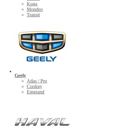
Kuga
Mondeo
Transit
Geely
Atlas / Pro
Coolray
Emgrand