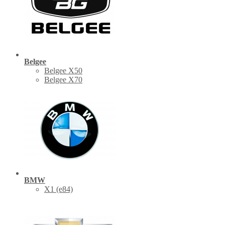
Belgee
Belgee X50
Belgee X70
BMW
X1 (е84)