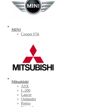
MINI
Cooper F56
Mitsubishi
ASX
L-200
Lancer
Outlander
Pajero