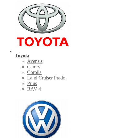
Toyota
Avensis
Camry
Corolla
Land Cruiser Prado
Prius
RAV 4