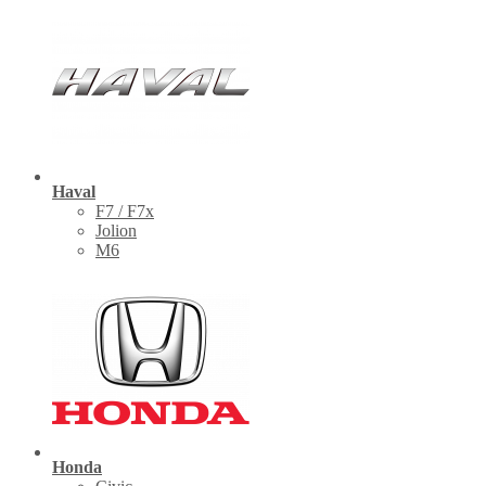
Haval
F7 / F7x
Jolion
M6
Honda