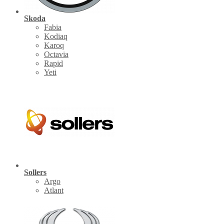
Skoda
Fabia
Kodiaq
Karoq
Octavia
Rapid
Yeti
Sollers
Argo
Atlant