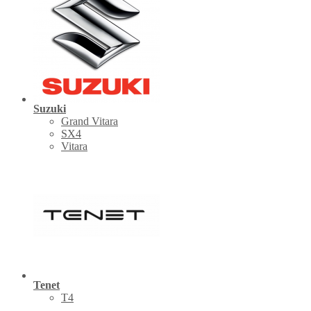
Suzuki
Grand Vitara
SX4
Vitara
Tenet
Т4