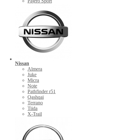
Pajero Sport
Nissan
Almera
Juke
Micra
Note
Pathfinder r51
Qashqai
Terrano
Tiida
X-Trail