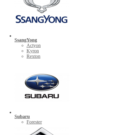
SsangYong
Actyon
Kyron
Rexton
Subaru
Forester