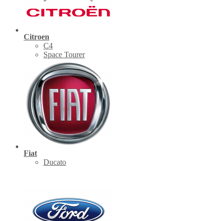
Citroen
C4
Space Tourer
Fiat
Ducato