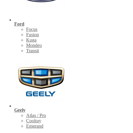
Ford
Focus
Fusion
Kuga
Mondeo
Transit
Geely
Atlas / Pro
Coolray
Emgrand