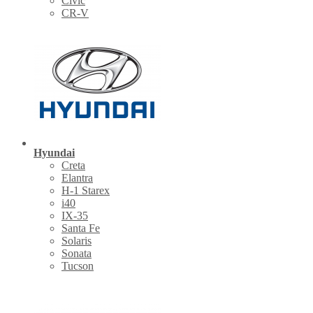
Civic
CR-V
Hyundai
Creta
Elantra
H-1 Starex
i40
IX-35
Santa Fe
Solaris
Sonata
Tucson