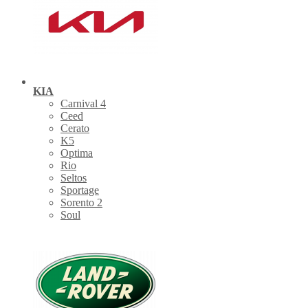
KIA
Carnival 4
Ceed
Cerato
K5
Optima
Rio
Seltos
Sportage
Sorento 2
Soul