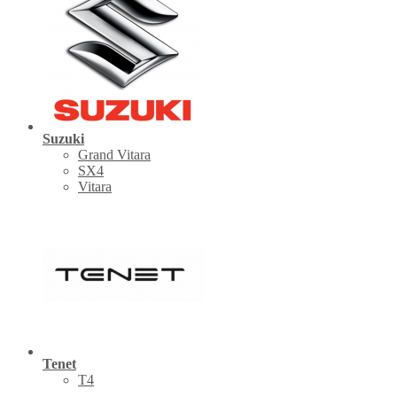
Suzuki
Grand Vitara
SX4
Vitara
Tenet
Т4