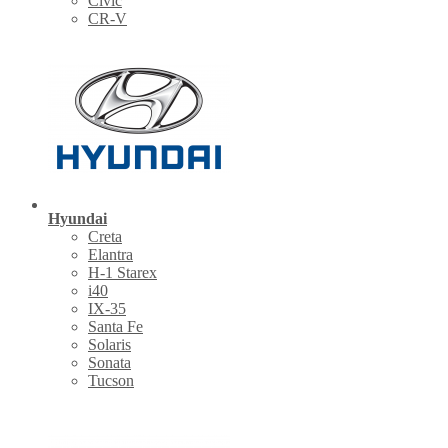
Civic
CR-V
Hyundai
Creta
Elantra
H-1 Starex
i40
IX-35
Santa Fe
Solaris
Sonata
Tucson