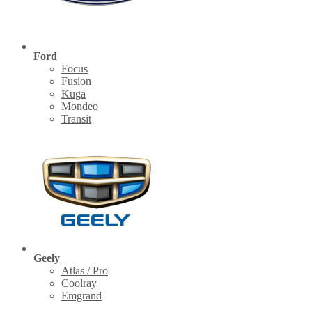
Ford
Focus
Fusion
Kuga
Mondeo
Transit
Geely
Atlas / Pro
Coolray
Emgrand