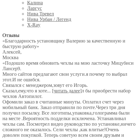
Калина
Ларгус
Нива Тревел
Нива Урбан / Легенд
X-Ray
Отзывы
«Благодарность установщику Валерию за качественную и
быструю работу»
Алексей
,
Москва
«Подошло время обновить чехлы на мою ласточку Мицубиси
Лансер9.
Много сайтов предлагают свои услуги.я почему то выбрал
этот.И не ошибся.
Связался с менеджером,зовут его Игорь.
Сказал,ему,что я хоте
...
[читать далее]
л бы приобрести набор
чехлов Автопилот.
Офомили заказ в считанные минуты. Оплатил счет через
мобильный банк. Заказ отправили по почте.Через три дня
получил посылку. Все логотипы,упаковка,голограмма были
на месте .Вероятность подделки исключена. Устанавливал
чехлы сам. Посмотрел видео руководство по установке,ничего
сложного не оказалось. Сели чехлы ,как влитые!Очень
доволен покупкой. Теперь советую всем своим друзьям и