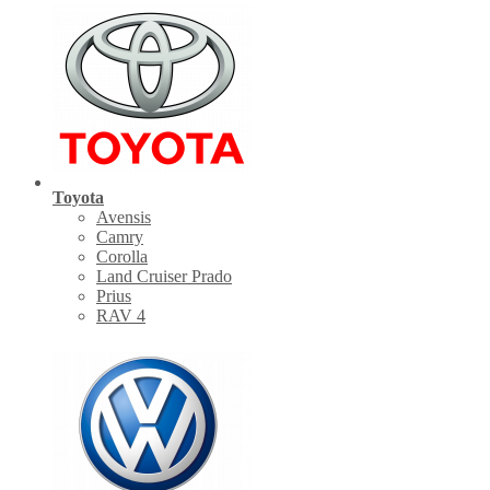
Toyota
Avensis
Camry
Corolla
Land Cruiser Prado
Prius
RAV 4