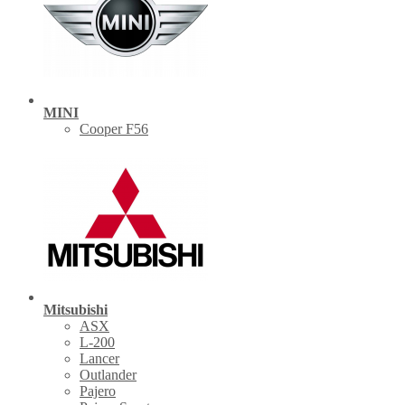
MINI
Cooper F56
Mitsubishi
ASX
L-200
Lancer
Outlander
Pajero