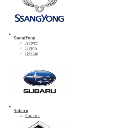
SsangYong
Actyon
Kyron
Rexton
Subaru
Forester