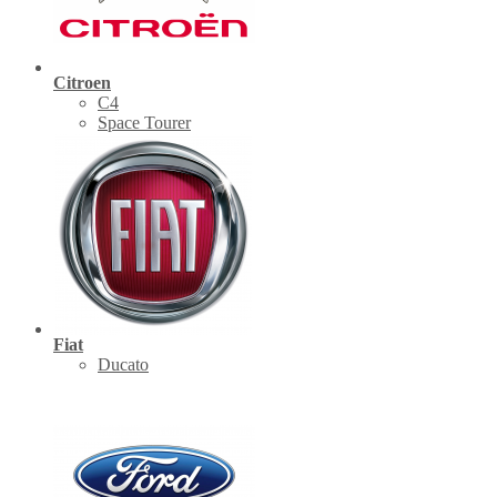
Citroen
C4
Space Tourer
Fiat
Ducato