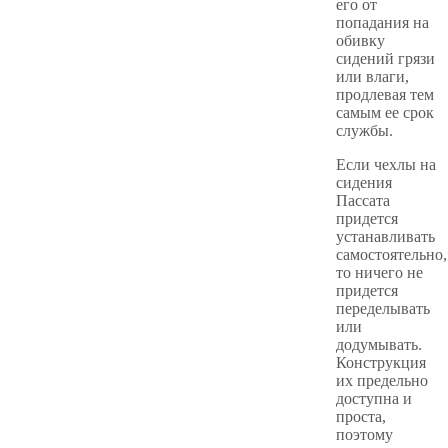
его от
попадания на
обивку
сидений грязи
или влаги,
продлевая тем
самым ее срок
службы.
Если чехлы на
сидения
Пассата
придется
устанавливать
самостоятельно,
то ничего не
придется
переделывать
или
додумывать.
Конструкция
их предельно
доступна и
проста,
поэтому