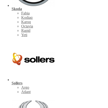
Skoda
Fabia
Kodiaq
Karoq
Octavia
Rapid
Yeti
Sollers
Argo
Atlant