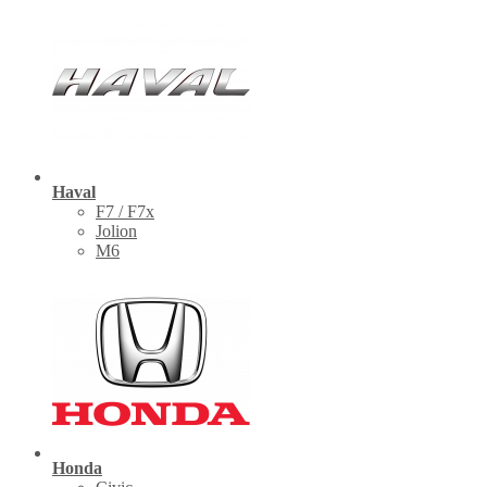
Haval
F7 / F7x
Jolion
M6
Honda