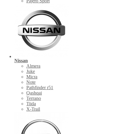
Pajero Sport
Nissan
Almera
Juke
Micra
Note
Pathfinder r51
Qashqai
Terrano
Tiida
X-Trail