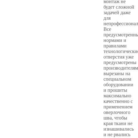
монтаж не
будет сложной
задачей даже
для
непрофессионал
Все
предусмотренн
нормами и
правилами
технологически
отверстия уже
предусмотрены
производителям
вырезаны на
специальном
оборудовании
и прошиты
максимально
качественно с
применением
оверлочного
шва, чтобы
края ткани не
изнашивались
и не рвались