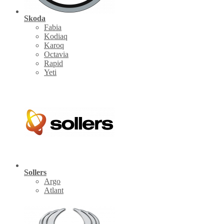
Skoda
Fabia
Kodiaq
Karoq
Octavia
Rapid
Yeti
Sollers
Argo
Atlant