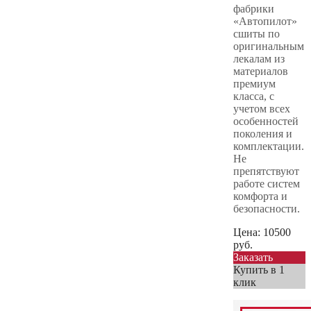
фабрики
«Автопилот»
сшиты по
оригинальным
лекалам из
материалов
премиум
класса, с
учетом всех
особенностей
поколения и
комплектации.
Не
препятствуют
работе систем
комфорта и
безопасности.
Цена:
10500
руб.
Заказать
Купить в 1
клик