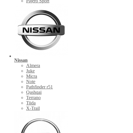
Pajero Sport
Nissan
Almera
Juke
Micra
Note
Pathfinder r51
Qashqai
Terrano
Tiida
X-Trail