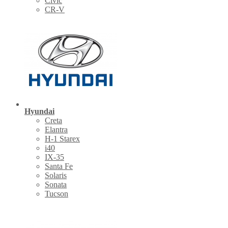
Civic
CR-V
Hyundai
Creta
Elantra
H-1 Starex
i40
IX-35
Santa Fe
Solaris
Sonata
Tucson