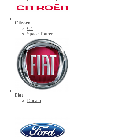
Citroen
C4
Space Tourer
Fiat
Ducato