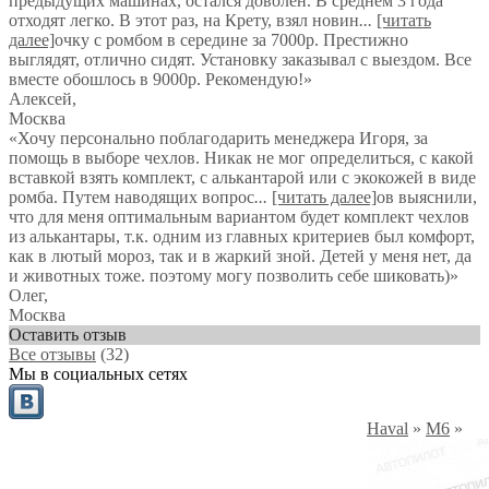
предыдущих машинах, остался доволен. В среднем 3 года
отходят легко. В этот раз, на Крету, взял новин
...
[читать
далее]
очку с ромбом в середине за 7000р. Престижно
выглядят, отлично сидят. Установку заказывал с выездом. Все
вместе обошлось в 9000р. Рекомендую!
»
Алексей
,
Москва
«Хочу персонально поблагодарить менеджера Игоря, за
помощь в выборе чехлов. Никак не мог определиться, с какой
вставкой взять комплект, с алькантарой или с экокожей в виде
ромба. Путем наводящих вопрос
...
[читать далее]
ов выяснили,
что для меня оптимальным вариантом будет комплект чехлов
из алькантары, т.к. одним из главных критериев был комфорт,
как в лютый мороз, так и в жаркий зной. Детей у меня нет, да
и животных тоже. поэтому могу позволить себе шиковать)
»
Олег
,
Москва
Оставить отзыв
Все отзывы
(32)
Мы в социальных сетях
Haval
»
M6
»