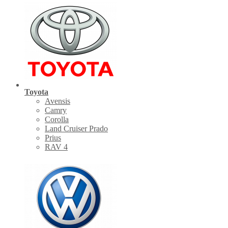
Toyota
Avensis
Camry
Corolla
Land Cruiser Prado
Prius
RAV 4