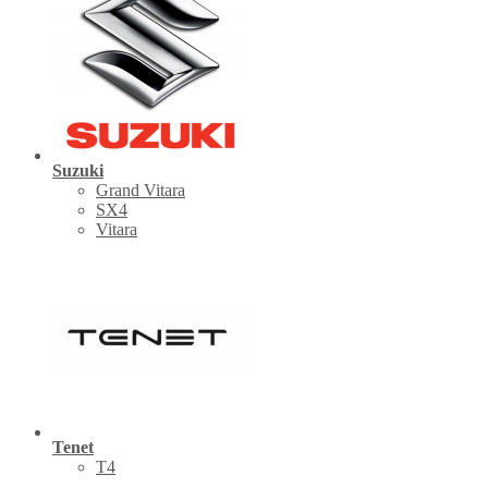
Suzuki
Grand Vitara
SX4
Vitara
Tenet
Т4