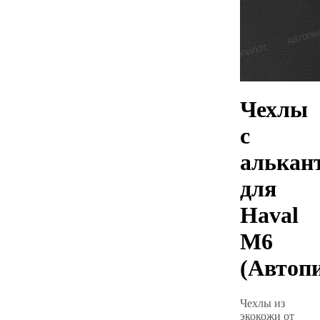
Чехлы
с
алькан
для
Haval
M6
(Автоп
Чехлы из
экокожи от