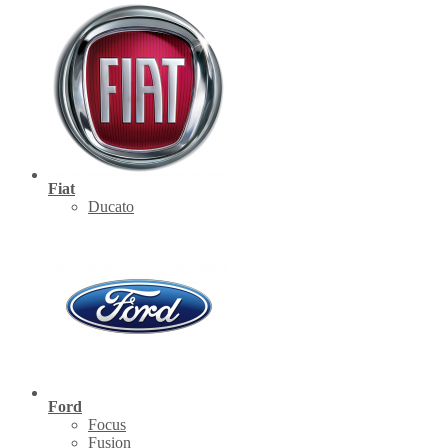
Fiat
Ducato
Ford
Focus
Fusion