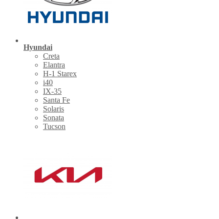
Hyundai
Creta
Elantra
H-1 Starex
i40
IX-35
Santa Fe
Solaris
Sonata
Tucson