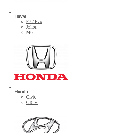
Haval
F7 / F7x
Jolion
M6
Honda
Civic
CR-V