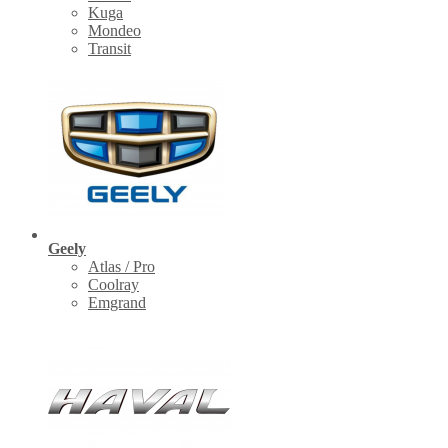
Kuga
Mondeo
Transit
Geely
Atlas / Pro
Coolray
Emgrand