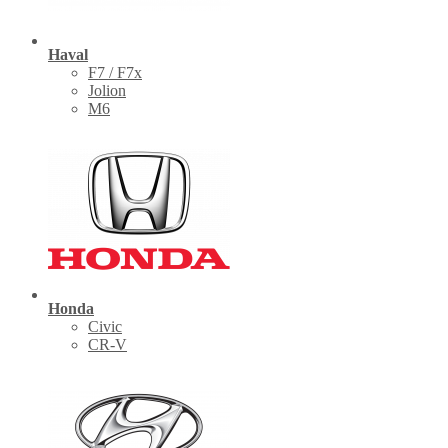
Haval
F7 / F7x
Jolion
M6
Honda
Civic
CR-V