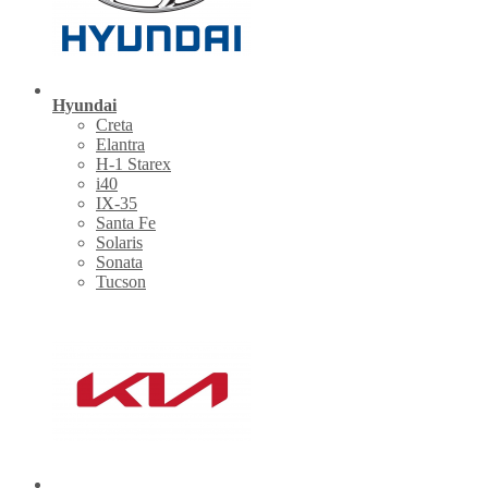
Hyundai
Creta
Elantra
H-1 Starex
i40
IX-35
Santa Fe
Solaris
Sonata
Tucson