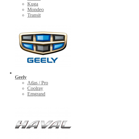
Kuga
Mondeo
Transit
Geely
Atlas / Pro
Coolray
Emgrand