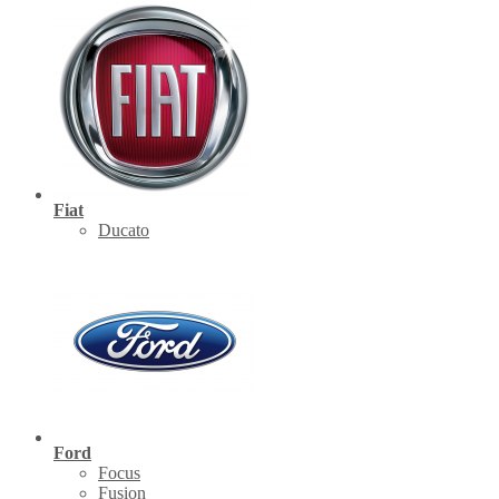
Fiat
Ducato
Ford
Focus
Fusion