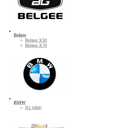
Belgee
Belgee X50
Belgee X70
BMW
X1 (е84)