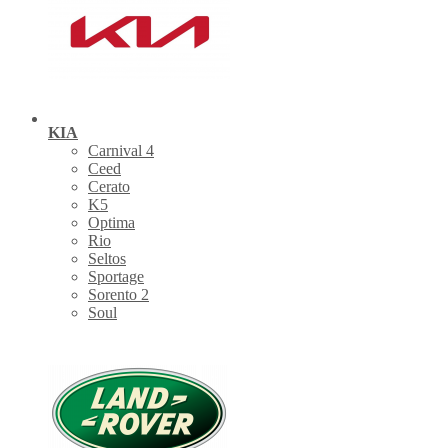
KIA
Carnival 4
Ceed
Cerato
K5
Optima
Rio
Seltos
Sportage
Sorento 2
Soul