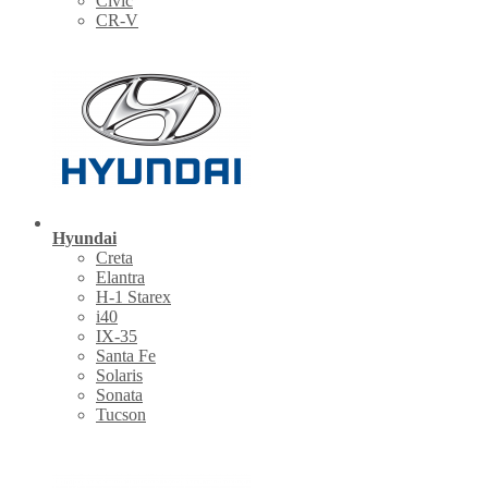
Civic
CR-V
Hyundai
Creta
Elantra
H-1 Starex
i40
IX-35
Santa Fe
Solaris
Sonata
Tucson