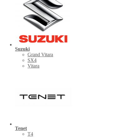
Suzuki
Grand Vitara
SX4
Vitara
Tenet
Т4