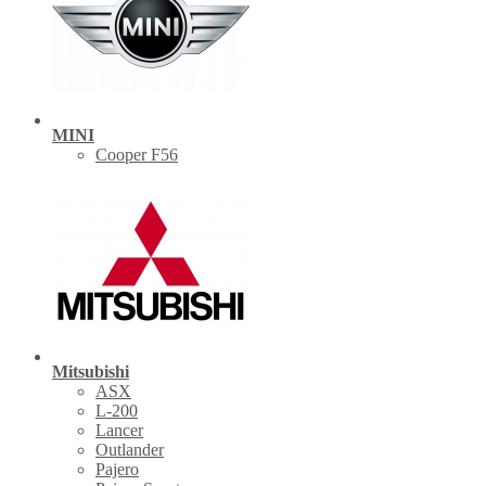
MINI
Cooper F56
Mitsubishi
ASX
L-200
Lancer
Outlander
Pajero