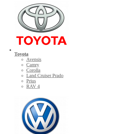
Toyota
Avensis
Camry
Corolla
Land Cruiser Prado
Prius
RAV 4