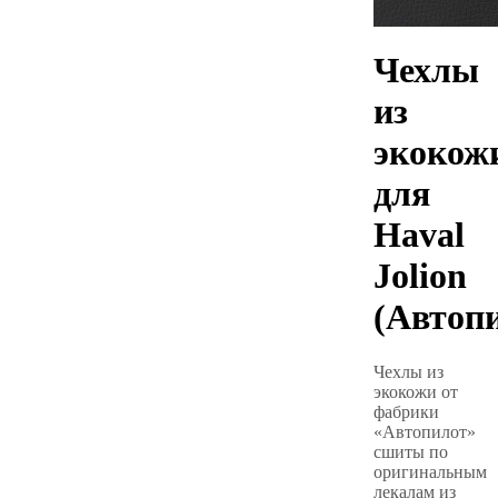
Чехлы
из
экокож
для
Haval
Jolion
(Автоп
Чехлы из
экокожи от
фабрики
«Автопилот»
сшиты по
оригинальным
лекалам из