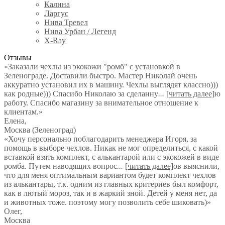
Калина
Ларгус
Нива Тревел
Нива Урбан / Легенд
X-Ray
Отзывы
«Заказали чехлы из экокожи "ромб" с установкой в
Зеленограде. Доставили быстро. Мастер Николай очень
аккуратно установил их в машину. Чехлы выглядят классно)))
как родные))) Спасибо Николаю за сделанну
...
[читать далее]
ю
работу. Спасибо магазину за внимательное отношение к
клиентам.
»
Елена
,
Москва (Зеленоград)
«Хочу персонально поблагодарить менеджера Игоря, за
помощь в выборе чехлов. Никак не мог определиться, с какой
вставкой взять комплект, с алькантарой или с экокожей в виде
ромба. Путем наводящих вопрос
...
[читать далее]
ов выяснили,
что для меня оптимальным вариантом будет комплект чехлов
из алькантары, т.к. одним из главных критериев был комфорт,
как в лютый мороз, так и в жаркий зной. Детей у меня нет, да
и животных тоже. поэтому могу позволить себе шиковать)
»
Олег
,
Москва