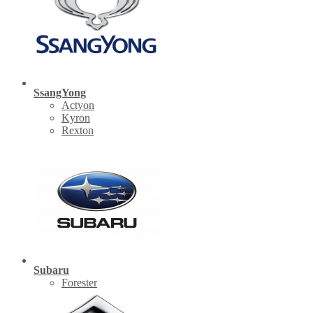
SsangYong
Actyon
Kyron
Rexton
Subaru
Forester