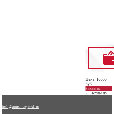
Цена:
10500
руб.
Заказать
←
Чехлы из
экокожи ромб
Haval Jolion ...
info@auto-mag.msk.ru
Чехлы из
экокожи ромб