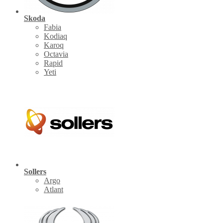
Skoda
Fabia
Kodiaq
Karoq
Octavia
Rapid
Yeti
Sollers
Argo
Atlant