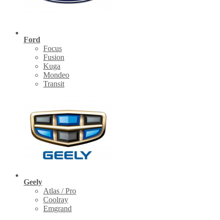
Ford
Focus
Fusion
Kuga
Mondeo
Transit
Geely
Atlas / Pro
Coolray
Emgrand