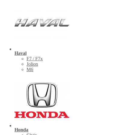
Haval
F7 / F7x
Jolion
M6
Honda