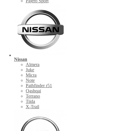
Pajero Sport
Nissan
Almera
Juke
Micra
Note
Pathfinder r51
Qashqai
Terrano
Tiida
X-Trail