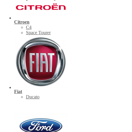
Citroen
C4
Space Tourer
Fiat
Ducato