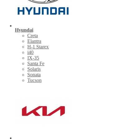
Hyundai
Creta
Elantra
H-1 Starex
i40
IX-35
Santa Fe
Solaris
Sonata
Tucson