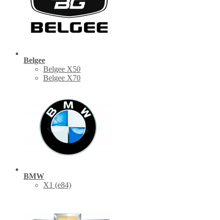
Belgee
Belgee X50
Belgee X70
BMW
X1 (е84)