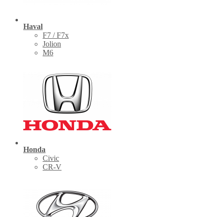
Haval
F7 / F7x
Jolion
M6
Honda
Civic
CR-V