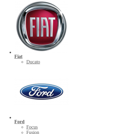
Fiat
Ducato
Ford
Focus
Fusion