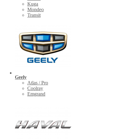
Kuga
Mondeo
Transit
Geely
Atlas / Pro
Coolray
Emgrand