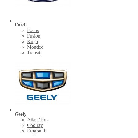
Ford
Focus
Fusion
Kuga
Mondeo
Transit
Geely
Atlas / Pro
Coolray
Emgrand