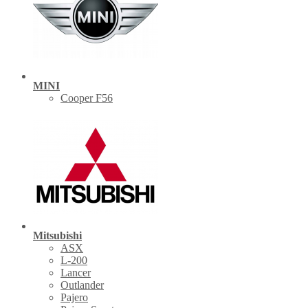
MINI
Cooper F56
Mitsubishi
ASX
L-200
Lancer
Outlander
Pajero