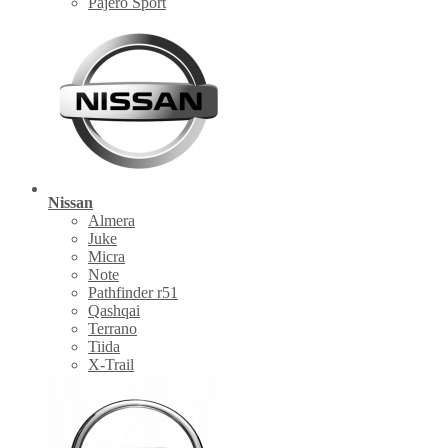
Pajero Sport
Nissan
Almera
Juke
Micra
Note
Pathfinder r51
Qashqai
Terrano
Tiida
X-Trail