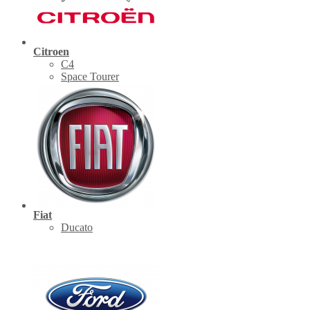
Citroen
C4
Space Tourer
Fiat
Ducato