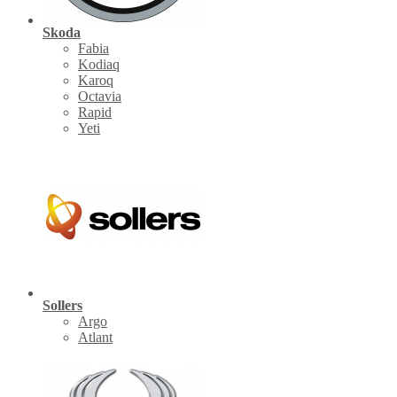
Skoda
Fabia
Kodiaq
Karoq
Octavia
Rapid
Yeti
Sollers
Argo
Atlant