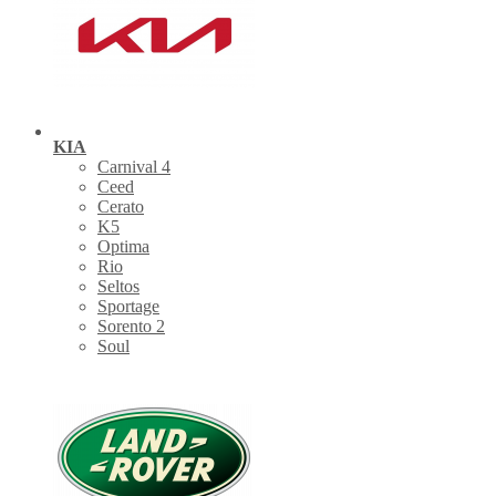
KIA
Carnival 4
Ceed
Cerato
K5
Optima
Rio
Seltos
Sportage
Sorento 2
Soul