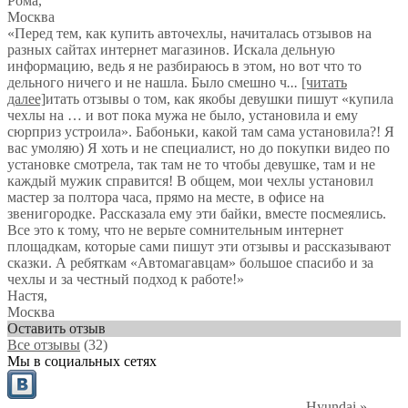
Рома
,
Москва
«Перед тем, как купить авточехлы, начиталась отзывов на
разных сайтах интернет магазинов. Искала дельную
информацию, ведь я не разбираюсь в этом, но вот что то
дельного ничего и не нашла. Было смешно ч
...
[читать
далее]
итать отзывы о том, как якобы девушки пишут «купила
чехлы на … и вот пока мужа не было, установила и ему
сюрприз устроила». Бабоньки, какой там сама установила?! Я
вас умоляю) Я хоть и не специалист, но до покупки видео по
установке смотрела, так там не то чтобы девушке, там и не
каждый мужик справится! В общем, мои чехлы установил
мастер за полтора часа, прямо на месте, в офисе на
звенигородке. Рассказала ему эти байки, вместе посмеялись.
Все это к тому, что не верьте сомнительным интернет
площадкам, которые сами пишут эти отзывы и рассказывают
сказки. А ребяткам «Автомагавцам» большое спасибо и за
чехлы и за честный подход к работе!
»
Настя
,
Москва
Оставить отзыв
Все отзывы
(32)
Мы в социальных сетях
Hyundai
»