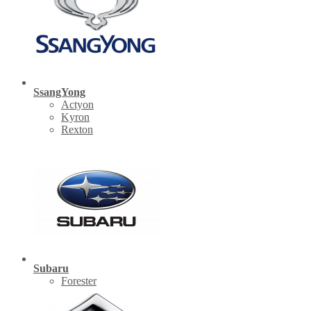
SsangYong
Actyon
Kyron
Rexton
Subaru
Forester