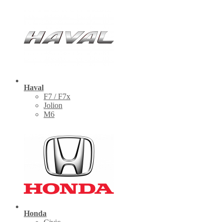
Haval
F7 / F7x
Jolion
M6
Honda