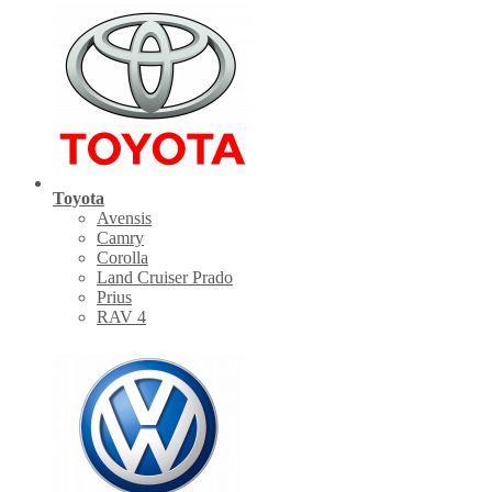
Toyota
Avensis
Camry
Corolla
Land Cruiser Prado
Prius
RAV 4