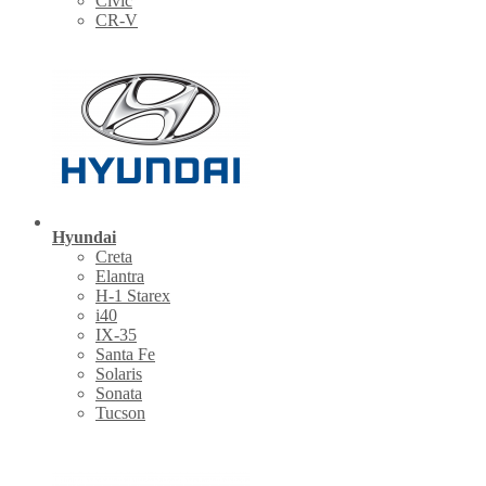
Civic
CR-V
Hyundai
Creta
Elantra
H-1 Starex
i40
IX-35
Santa Fe
Solaris
Sonata
Tucson