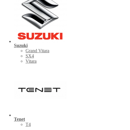
Suzuki
Grand Vitara
SX4
Vitara
Tenet
Т4