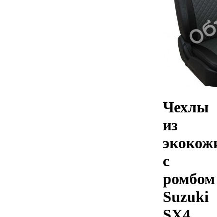
Чехлы
из
экокож
с
ромбом
Suzuki
SX4