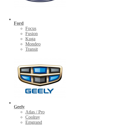
Ford
Focus
Fusion
Kuga
Mondeo
Transit
Geely
Atlas / Pro
Coolray
Emgrand