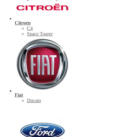
Citroen
C4
Space Tourer
Fiat
Ducato