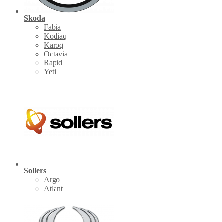
Skoda
Fabia
Kodiaq
Karoq
Octavia
Rapid
Yeti
Sollers
Argo
Atlant