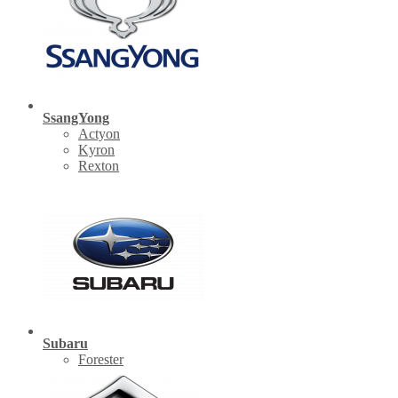
SsangYong
Actyon
Kyron
Rexton
Subaru
Forester