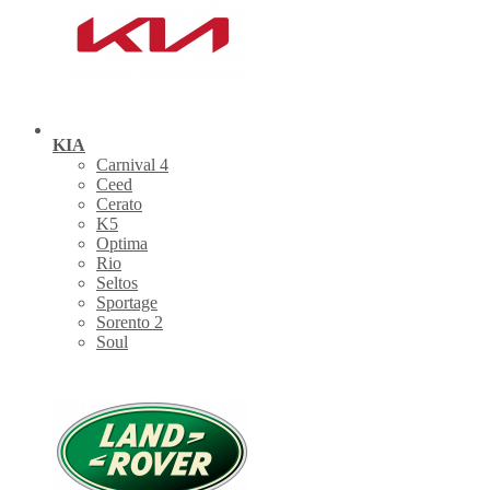
KIA
Carnival 4
Ceed
Cerato
K5
Optima
Rio
Seltos
Sportage
Sorento 2
Soul