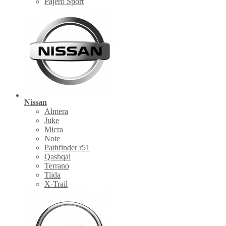
Pajero Sport
Nissan
Almera
Juke
Micra
Note
Pathfinder r51
Qashqai
Terrano
Tiida
X-Trail