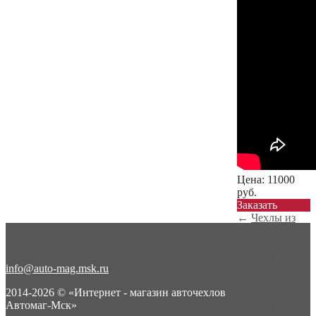
Цена:
11000
руб.
Заказать
←
Чехлы из
экокожи
Suzuki SX4
(фабрик...
info@auto-mag.msk.ru
Чехлы из
экокожи
2014-2026 © «Интернет - магазин авточехлов
Suzuki SX4
Автомаг-Мск»
(фабрик...
→