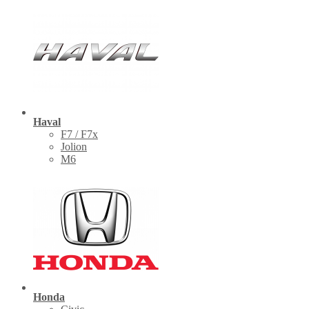
Haval
F7 / F7x
Jolion
M6
Honda