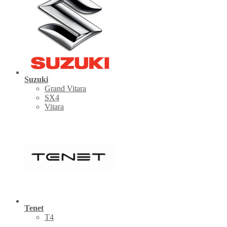
Suzuki
Grand Vitara
SX4
Vitara
Tenet
Т4