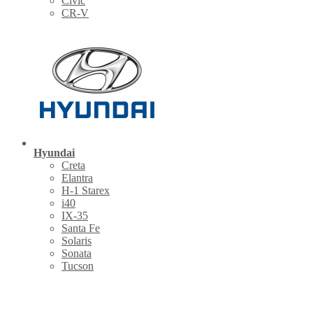
Civic
CR-V
Hyundai
Creta
Elantra
H-1 Starex
i40
IX-35
Santa Fe
Solaris
Sonata
Tucson