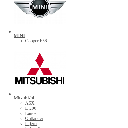
MINI
Cooper F56
Mitsubishi
ASX
L-200
Lancer
Outlander
Pajero