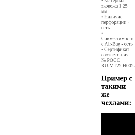
• Материал –
экокожа 1,25
мм
• Наличие
перфорации -
есть
•
Совместимость
с Air-Bag - есть
• Сертификат
соответствия
№ РОСС
RU.МТ25.Н005
Пример с
такими
же
чехлами: