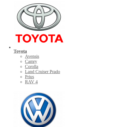
Toyota
Avensis
Camry
Corolla
Land Cruiser Prado
Prius
RAV 4