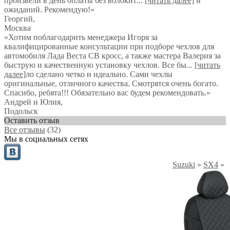
произвели в день оплаты без волокит
...
[читать далее]
и
ожиданий. Рекомендую!
»
Георгий
,
Москва
«Хотим поблагодарить менеджера Игоря за
квалифицированные консультации при подборе чехлов для
автомобиля Лада Веста СВ кросс, а также мастера Валерия за
быструю и качественную установку чехлов. Все бы
...
[читать
далее]
ло сделано четко и идеально. Сами чехлы
оригинальные, отличного качества. Смотрятся очень богато.
Спасибо, ребята!!! Обязательно вас будем рекомендовать.
»
Андрей и Юлия
,
Подольск
Оставить отзыв
Все отзывы
(32)
Мы в социальных сетях
Suzuki
»
SX4
»