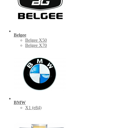
Belgee
Belgee X50
Belgee X70
BMW
X1 (е84)