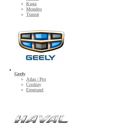
Kuga
Mondeo
Transit
Geely
Atlas / Pro
Coolray
Emgrand