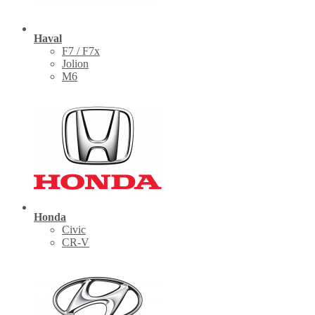
Haval
F7 / F7x
Jolion
M6
Honda
Civic
CR-V