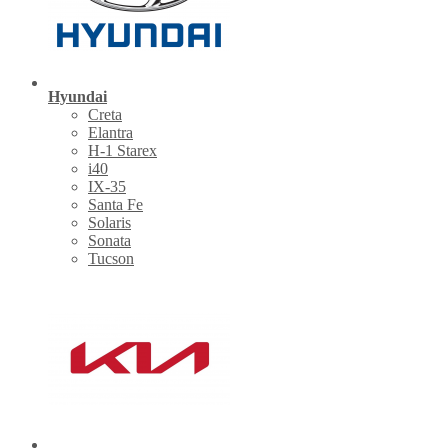
Hyundai
Creta
Elantra
H-1 Starex
i40
IX-35
Santa Fe
Solaris
Sonata
Tucson