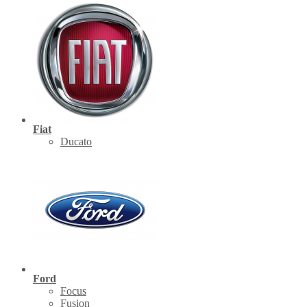
Fiat
Ducato
Ford
Focus
Fusion