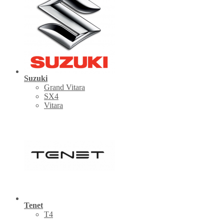
Suzuki
Grand Vitara
SX4
Vitara
Tenet
Т4