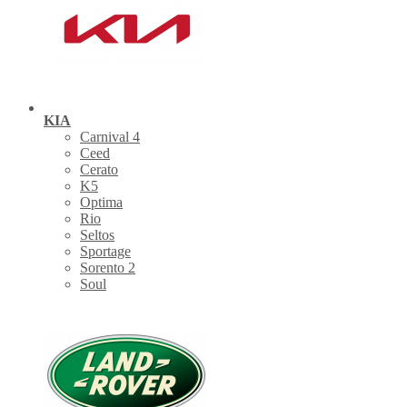
KIA
Carnival 4
Ceed
Cerato
K5
Optima
Rio
Seltos
Sportage
Sorento 2
Soul