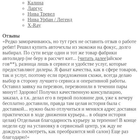
Калина
Ларгус
Нива Тревел
Нива Урбан / Легенд
X-Ray
Отзывы
«Редко заморачиваюсь, но тут грех не оставить отзыв о работе
ребят! Решил купить авточехлы из экокожи на фокус, долго
выбирал. По сути везде один и тот же товар фабрики
автолидер (не беру в рассчет кит
...
[читать далее]
айское
гов**), разница лишь в сервисе и удобстве услуг, которые
предоставляют дилеры. Я фанат качества, как в сфере товаров,
так и услуг, поэтому если предложения схожи, всегда делаю
выбор в сторону лучшего сервиса и оперативной работы.
Оставил заявку на перезвон, перезвонили в течении пары
минут! Здорово! Получил качественную консультацию,
заказал, а т.к. делал его в первой половине дня, уже к вечеру
бесплатно доставили, правда там целая история была с
доставкой... нужно было отлучиться и менялся адрес доставки
практически в ходе движения курьера... в общем история
целая) Отдельная благодарность курьеру за терпение! В конце
недели еду на установку в сервисный центр, уж жду не
дождусь посмотреть, как преобразится мой салон) Еще раз
благодарю!
»