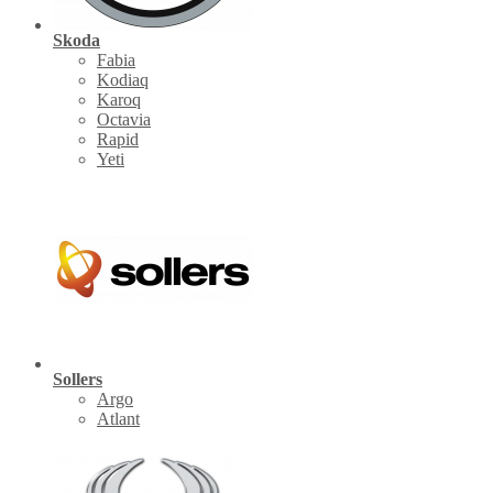
Skoda
Fabia
Kodiaq
Karoq
Octavia
Rapid
Yeti
Sollers
Argo
Atlant