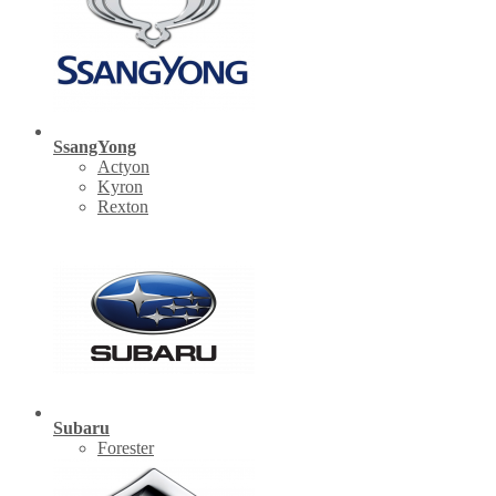
SsangYong
Actyon
Kyron
Rexton
Subaru
Forester