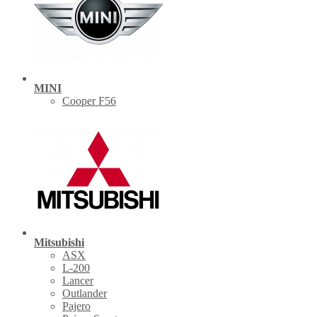
MINI
Cooper F56
Mitsubishi
ASX
L-200
Lancer
Outlander
Pajero