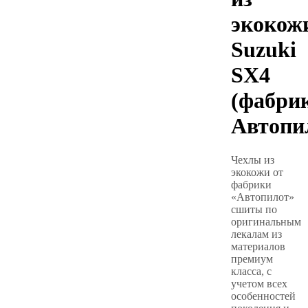
экокож
Suzuki
SX4
(фабри
Автопи
Чехлы из
экокожи от
фабрики
«Автопилот»
сшиты по
оригинальным
лекалам из
материалов
премиум
класса, с
учетом всех
особенностей