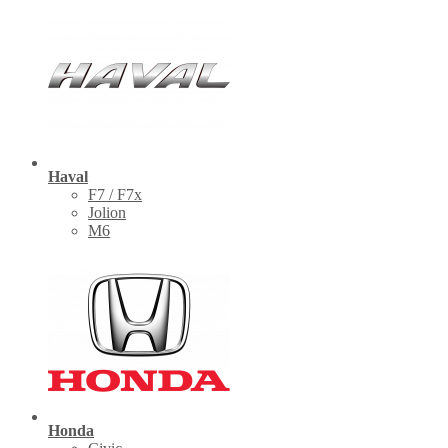
Haval
F7 / F7x
Jolion
M6
Honda