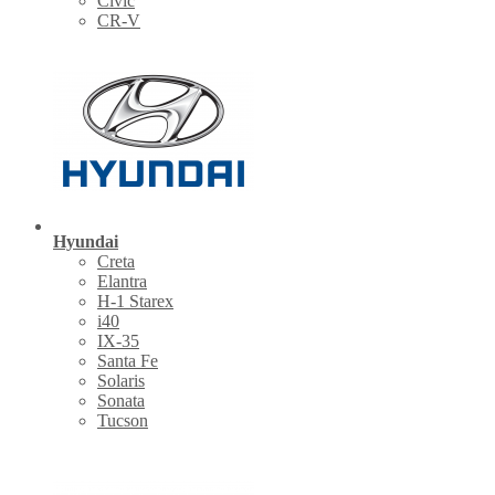
Civic
CR-V
Hyundai
Creta
Elantra
H-1 Starex
i40
IX-35
Santa Fe
Solaris
Sonata
Tucson