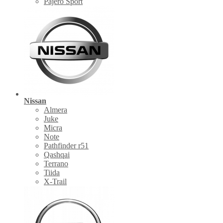
Pajero Sport
Nissan
Almera
Juke
Micra
Note
Pathfinder r51
Qashqai
Terrano
Tiida
X-Trail