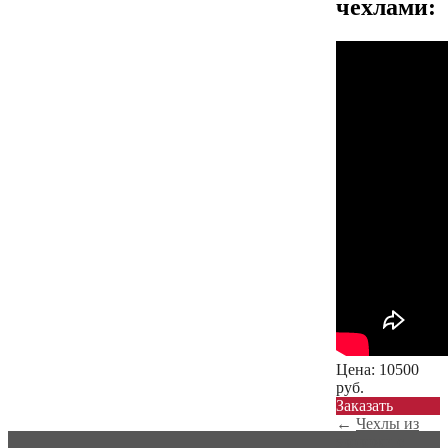
чехлами:
Цена:
10500
руб.
Заказать
←
Чехлы из
экокожи с