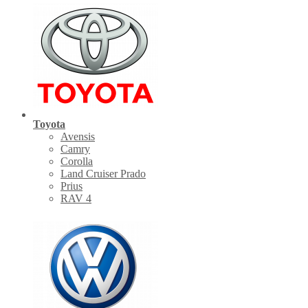
Toyota
Avensis
Camry
Corolla
Land Cruiser Prado
Prius
RAV 4