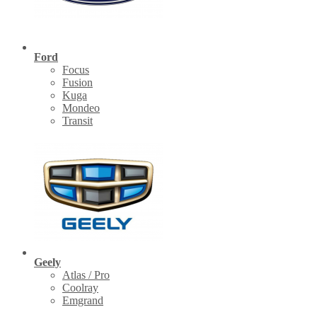
Ford
Focus
Fusion
Kuga
Mondeo
Transit
Geely
Atlas / Pro
Coolray
Emgrand