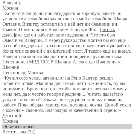
Валерий
,
Москва
«Хочу от всей души поблагодарить за хорошую работу по
установке автомобильных чехлов на мой автомобиль Шкода
Октавия. Визитку оставил но в ней нет ни Фамилии ни
Имени. Представился Валерием.Теперь в Фи
...
[читать
далее]
рме где он работает мне подсказали, Что это был
Омеличев Валерий. И через руководство я хотел бы его еще
раз поблагодарить его за оперативную и качественную работу
без снятия сидений с их штатный мест. Я такого ещё не видел.
Валерий на мой взгляд достоин поощрения руководством.
Пенсиионер МВД СССР Шкодин Александр Иванович.
»
Шкодин
,
Пенсионер, Москва
«Купил себе чехлы автопилот на Рено Каптур, решил
оставить отзыв. Машина для семьи, дети и живность, ну вы
понимаете. Времени на то, чтобы поставить чехлы самому у
меня нет, да и честно говоря предпочи
...
[читать далее]
таю
услуги "под ключ". Заказал выездную установку прямо на
работу. Пока обедал, мастер уже поставил чехлы. Домой уехал
с кожаным салоном. Благодарю за качественный сервис!
»
Дмитрий
,
Москва
Оставить отзыв
Все отзывы
(32)