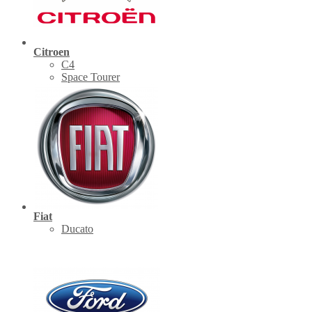
Citroen
C4
Space Tourer
Fiat
Ducato