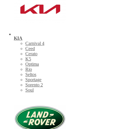
KIA
Carnival 4
Ceed
Cerato
K5
Optima
Rio
Seltos
Sportage
Sorento 2
Soul