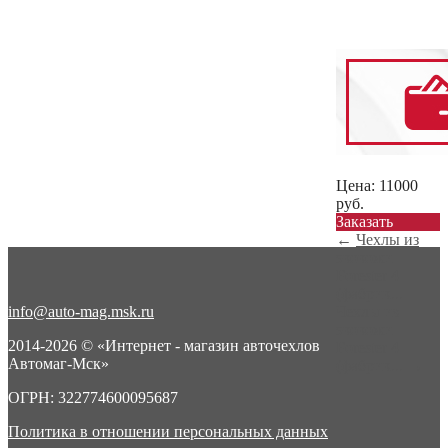
Цена:
11000
руб.
Заказать
←
Чехлы из
экокожи
Forester 4
(фабрик...
info@auto-mag.msk.ru
Чехлы из
экокожи
2014-2026 © «Интернет - магазин авточехлов
Forester 4
Автомаг-Мск»
(фабрик...
→
ОГРН: 322774600095687
Политика в отношении персональных данных