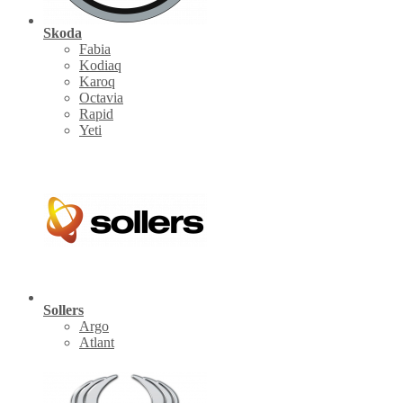
Skoda
Fabia
Kodiaq
Karoq
Octavia
Rapid
Yeti
Sollers
Argo
Atlant