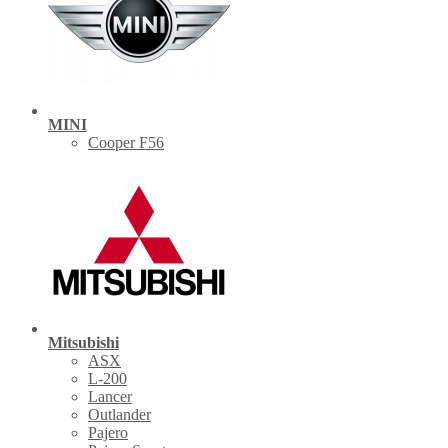
MINI
Cooper F56
Mitsubishi
ASX
L-200
Lancer
Outlander
Pajero