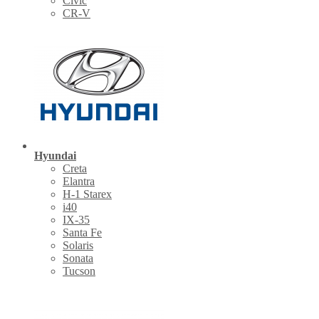
Civic
CR-V
Hyundai
Creta
Elantra
H-1 Starex
i40
IX-35
Santa Fe
Solaris
Sonata
Tucson