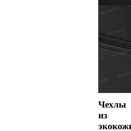
Чехлы
из
экокож