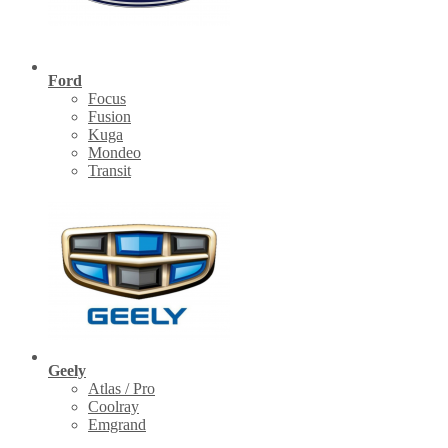
Ford
Focus
Fusion
Kuga
Mondeo
Transit
Geely
Atlas / Pro
Coolray
Emgrand