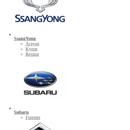
SsangYong
Actyon
Kyron
Rexton
Subaru
Forester