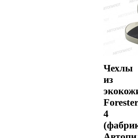
Чехлы
из
экокож
Foreste
4
(фабри
Автопи