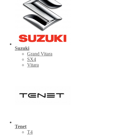
Suzuki
Grand Vitara
SX4
Vitara
Tenet
Т4