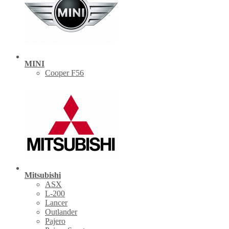
MINI
Cooper F56
Mitsubishi
ASX
L-200
Lancer
Outlander
Pajero