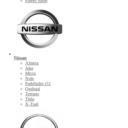
Pajero Sport
Nissan
Almera
Juke
Micra
Note
Pathfinder r51
Qashqai
Terrano
Tiida
X-Trail