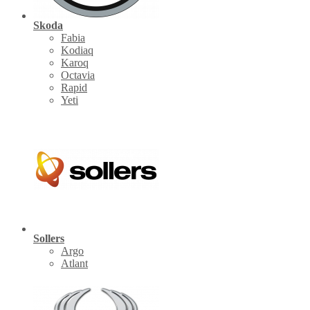
Skoda
Fabia
Kodiaq
Karoq
Octavia
Rapid
Yeti
Sollers
Argo
Atlant