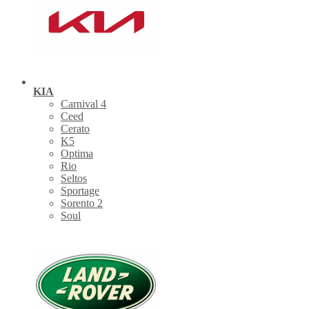
KIA
Carnival 4
Ceed
Cerato
K5
Optima
Rio
Seltos
Sportage
Sorento 2
Soul