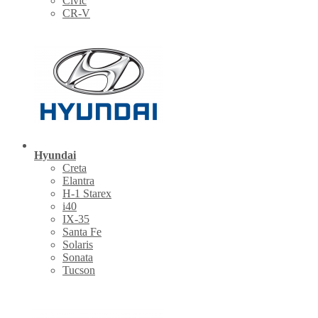
Civic
CR-V
Hyundai
Creta
Elantra
H-1 Starex
i40
IX-35
Santa Fe
Solaris
Sonata
Tucson