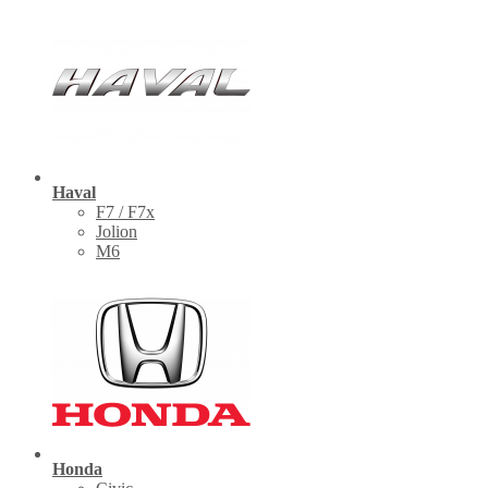
Haval
F7 / F7x
Jolion
M6
Honda