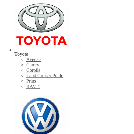
Toyota
Avensis
Camry
Corolla
Land Cruiser Prado
Prius
RAV 4