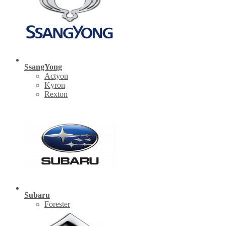
SsangYong
Actyon
Kyron
Rexton
Subaru
Forester