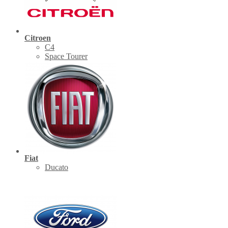
Citroen
C4
Space Tourer
Fiat
Ducato