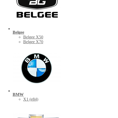
Belgee
Belgee X50
Belgee X70
BMW
X1 (е84)