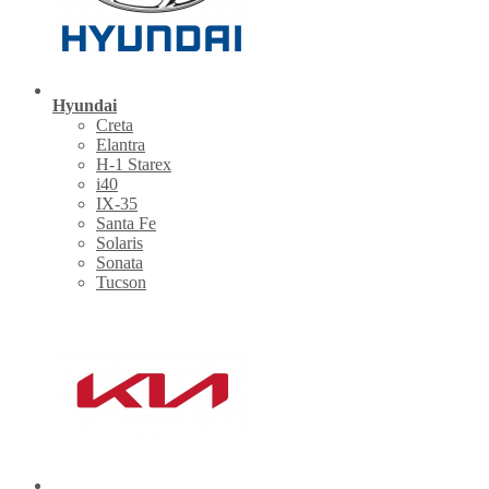
Hyundai
Creta
Elantra
H-1 Starex
i40
IX-35
Santa Fe
Solaris
Sonata
Tucson