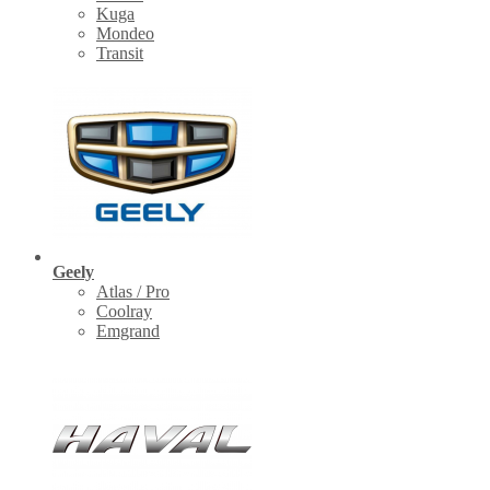
Kuga
Mondeo
Transit
Geely
Atlas / Pro
Coolray
Emgrand