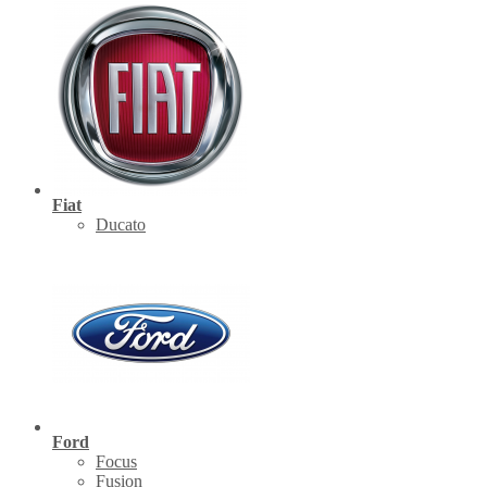
Fiat
Ducato
Ford
Focus
Fusion