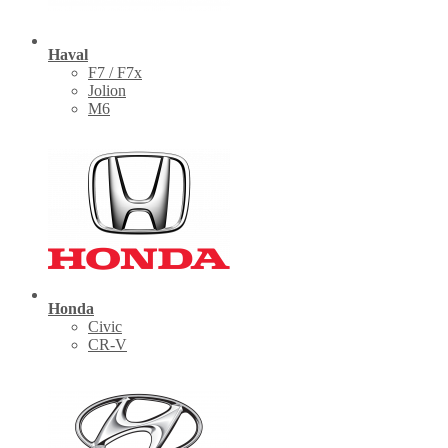
Haval
F7 / F7x
Jolion
M6
Honda
Civic
CR-V