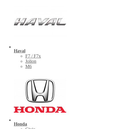
Haval
F7 / F7x
Jolion
M6
Honda