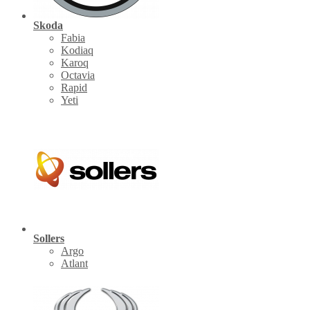
Skoda
Fabia
Kodiaq
Karoq
Octavia
Rapid
Yeti
Sollers
Argo
Atlant