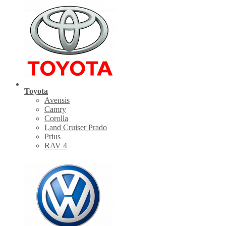
Toyota
Avensis
Camry
Corolla
Land Cruiser Prado
Prius
RAV 4