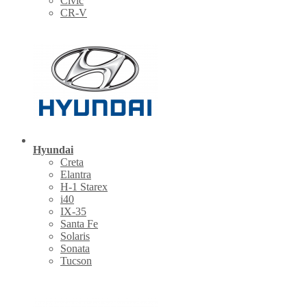
Civic
CR-V
Hyundai
Creta
Elantra
H-1 Starex
i40
IX-35
Santa Fe
Solaris
Sonata
Tucson