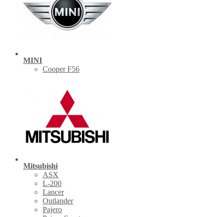
MINI
Cooper F56
Mitsubishi
ASX
L-200
Lancer
Outlander
Pajero