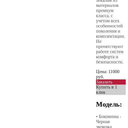
лекалам из
материалов
премиум
класса, с
учетом всех
особенностей
поколения и
комплектации.
Не
препятствуют
работе систем
комфорта и
безопасности.
Цена:
11000
руб.
Заказать
Купить в 1
клик
Модель:
• Боковины -
Черная
экокожа