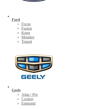
Ford
Focus
Fusion
Kuga
Mondeo
Transit
Geely
Atlas / Pro
Coolray
Emgrand