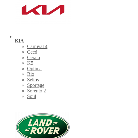
KIA
Carnival 4
Ceed
Cerato
K5
Optima
Rio
Seltos
Sportage
Sorento 2
Soul