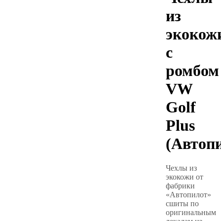
из
экокож
с
ромбом
VW
Golf
Plus
(Автоп
Чехлы из
экокожи от
фабрики
«Автопилот»
сшиты по
оригинальным