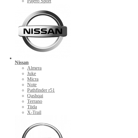
Pajero Sport
Nissan
Almera
Juke
Micra
Note
Pathfinder r51
Qashqai
Terrano
Tiida
X-Trail