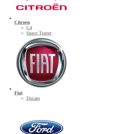
Citroen
C4
Space Tourer
Fiat
Ducato