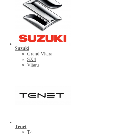
Suzuki
Grand Vitara
SX4
Vitara
Tenet
Т4