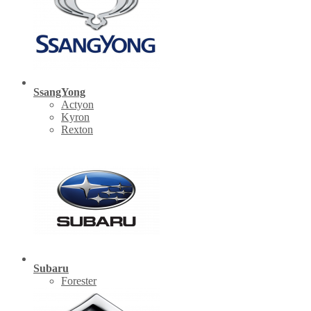
SsangYong
Actyon
Kyron
Rexton
Subaru
Forester