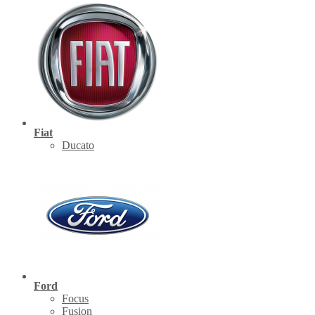
Fiat
Ducato
Ford
Focus
Fusion