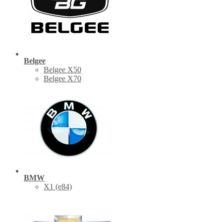
Belgee
Belgee X50
Belgee X70
BMW
X1 (е84)