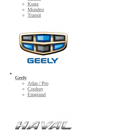
Kuga
Mondeo
Transit
Geely
Atlas / Pro
Coolray
Emgrand