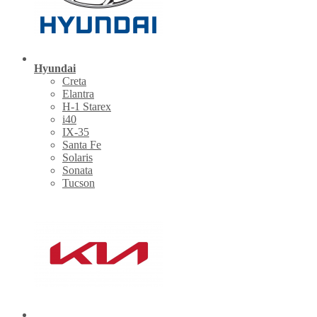
Hyundai
Creta
Elantra
H-1 Starex
i40
IX-35
Santa Fe
Solaris
Sonata
Tucson