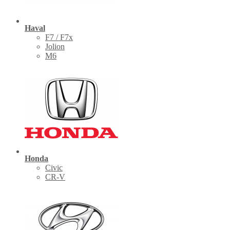
Haval
F7 / F7x
Jolion
M6
Honda
Civic
CR-V