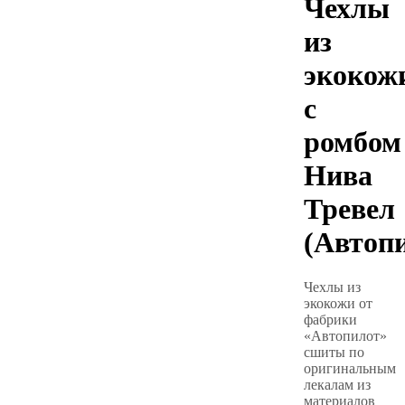
Чехлы
из
экокож
с
ромбом
Нива
Тревел
(Автоп
Чехлы из
экокожи от
фабрики
«Автопилот»
сшиты по
оригинальным
лекалам из
материалов