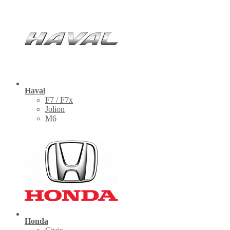
Haval
F7 / F7x
Jolion
M6
Honda