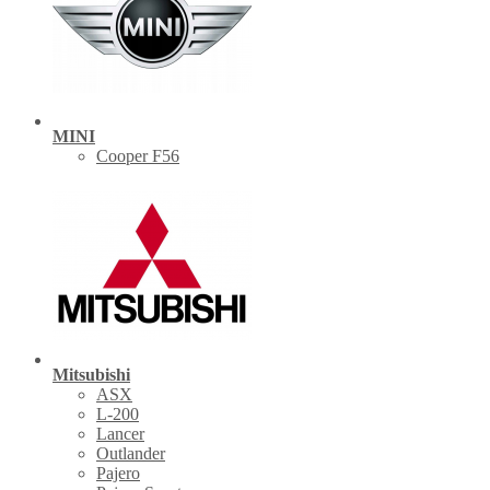
MINI
Cooper F56
Mitsubishi
ASX
L-200
Lancer
Outlander
Pajero