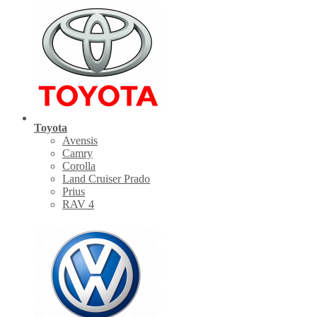
Toyota
Avensis
Camry
Corolla
Land Cruiser Prado
Prius
RAV 4