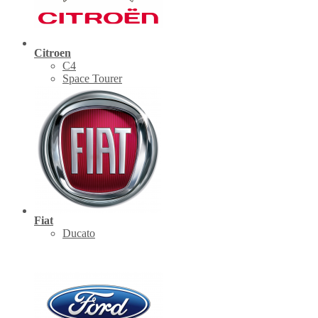
Citroen
C4
Space Tourer
Fiat
Ducato