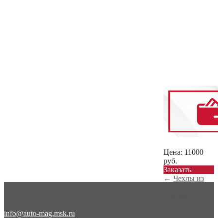
Цена:
11000
руб.
Заказать
←
Чехлы из
экокожи Нива
Тревел
(фабри...
info@auto-mag.msk.ru
Чехлы с