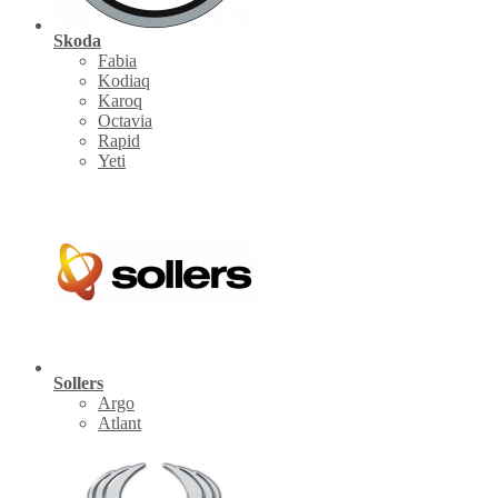
Skoda
Fabia
Kodiaq
Karoq
Octavia
Rapid
Yeti
Sollers
Argo
Atlant