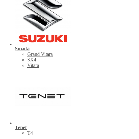
Suzuki
Grand Vitara
SX4
Vitara
Tenet
Т4