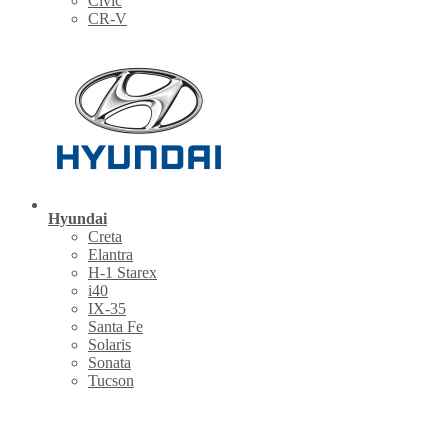
Civic
CR-V
Hyundai
Creta
Elantra
H-1 Starex
i40
IX-35
Santa Fe
Solaris
Sonata
Tucson