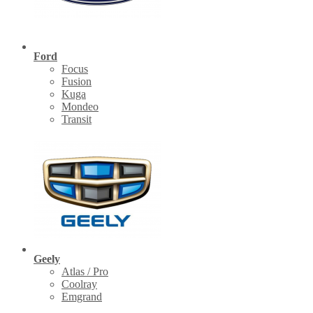
Ford
Focus
Fusion
Kuga
Mondeo
Transit
Geely
Atlas / Pro
Coolray
Emgrand