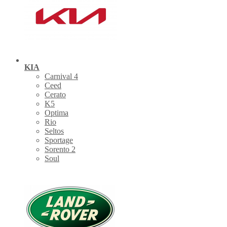
KIA
Carnival 4
Ceed
Cerato
K5
Optima
Rio
Seltos
Sportage
Sorento 2
Soul