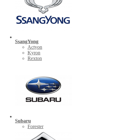
SsangYong
Actyon
Kyron
Rexton
Subaru
Forester