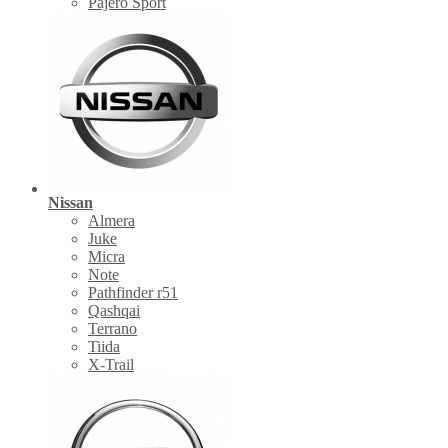
Pajero Sport
Nissan
Almera
Juke
Micra
Note
Pathfinder r51
Qashqai
Terrano
Tiida
X-Trail