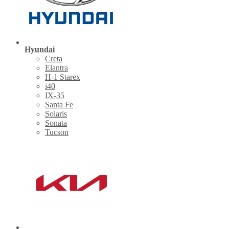
Hyundai
Creta
Elantra
H-1 Starex
i40
IX-35
Santa Fe
Solaris
Sonata
Tucson