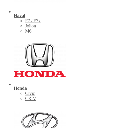
Haval
F7 / F7x
Jolion
M6
Honda
Civic
CR-V