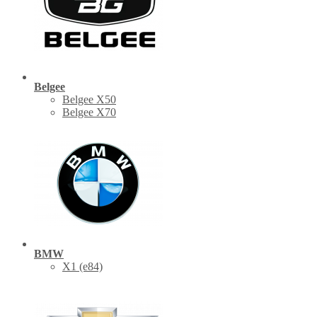
Belgee
Belgee X50
Belgee X70
BMW
X1 (е84)