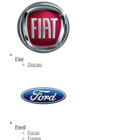
Fiat
Ducato
Ford
Focus
Fusion