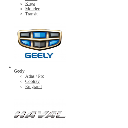
Kuga
Mondeo
Transit
Geely
Atlas / Pro
Coolray
Emgrand