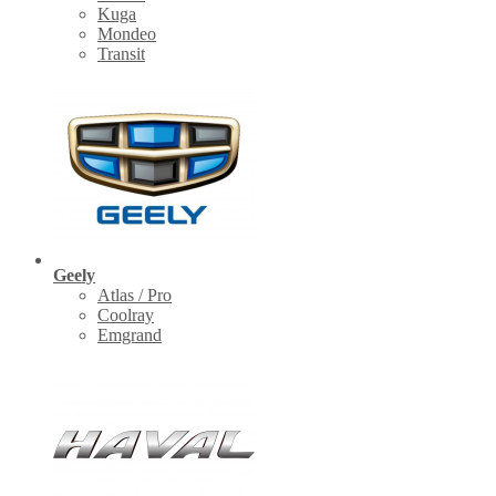
Kuga
Mondeo
Transit
Geely
Atlas / Pro
Coolray
Emgrand