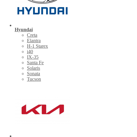
Hyundai
Creta
Elantra
H-1 Starex
i40
IX-35
Santa Fe
Solaris
Sonata
Tucson