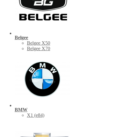
Belgee
Belgee X50
Belgee X70
BMW
X1 (е84)