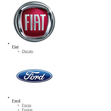
Fiat
Ducato
Ford
Focus
Fusion