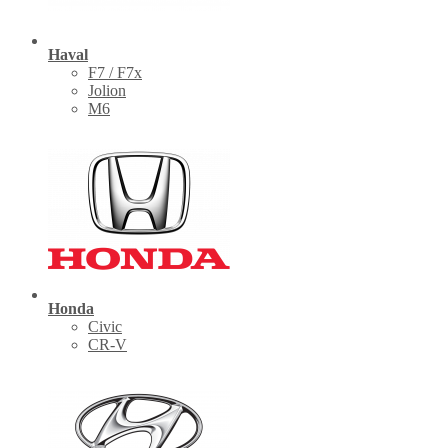
Haval
F7 / F7x
Jolion
M6
Honda
Civic
CR-V