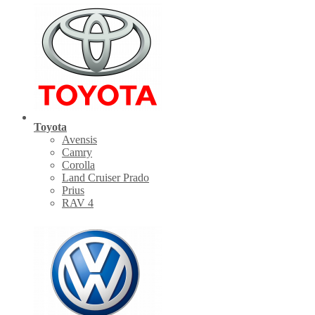
Toyota
Avensis
Camry
Corolla
Land Cruiser Prado
Prius
RAV 4