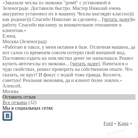
«Заказали чехлы из экокожи "ромб" с установкой в
Зеленограде. Доставили быстро. Мастер Николай очень
аккуратно установил их в машину. Чехлы выглядят классно)))
как родные))) Спасибо Николаю за сделанну
...
[читать далее]
ю
работу. Спасибо магазину за внимательное отношение к
клиентам.
»
Елена
,
Москва (Зеленоград)
«Работаю в такси, у меня октавия в базе. Отличная машина, да
вот салон со временем совсем потерял свой внешний вид.
Постоянно ездить на хим.чистки денег не напасешься. Решил
купить авточехлы из экокожи
...
[читать далее]
. Начитался о
чудо свойствах, решил проверить на собственном опыте. Что
сказать, не врут! И фокус с водой тоже правда. Коллеги,
советую! Реальная экономия, да и клиент более лоялен.
»
Алексей
,
Москва
Оставить отзыв
Все отзывы
(32)
Мы в социальных сетях
Ford
»
Kuga
»