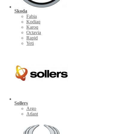
Skoda
Fabia
Kodiaq
Karoq
Octavia
Rapid
Yeti
Sollers
Argo
Atlant