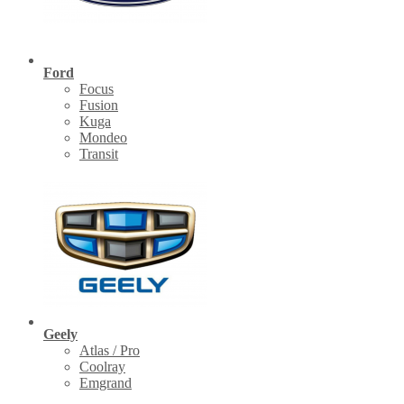
Ford
Focus
Fusion
Kuga
Mondeo
Transit
Geely
Atlas / Pro
Coolray
Emgrand