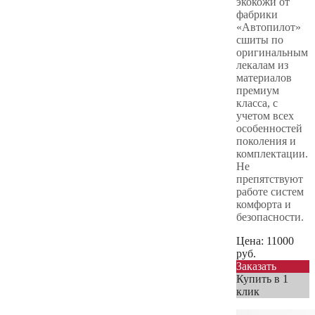
экокожи от
фабрики
«Автопилот»
сшиты по
оригинальным
лекалам из
материалов
премиум
класса, с
учетом всех
особенностей
поколения и
комплектации.
Не
препятствуют
работе систем
комфорта и
безопасности.
Цена:
11000
руб.
Заказать
Купить в 1
клик