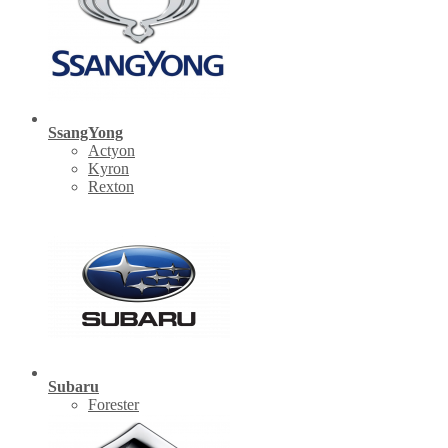
SsangYong
Actyon
Kyron
Rexton
Subaru
Forester