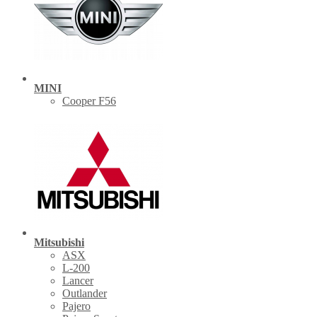
MINI
Cooper F56
Mitsubishi
ASX
L-200
Lancer
Outlander
Pajero