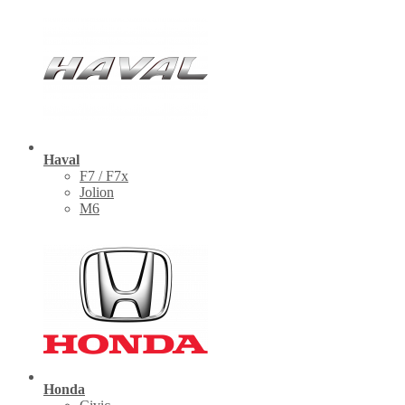
Haval
F7 / F7x
Jolion
M6
Honda