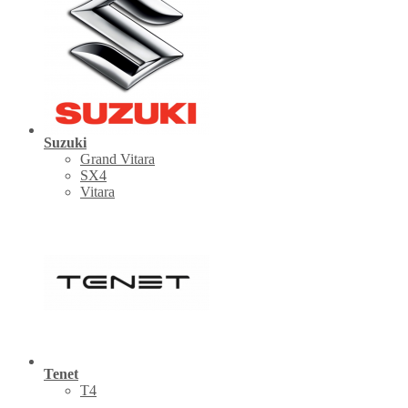
Suzuki
Grand Vitara
SX4
Vitara
Tenet
Т4