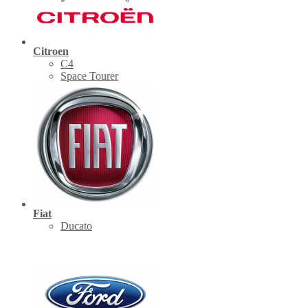
Citroen
C4
Space Tourer
Fiat
Ducato