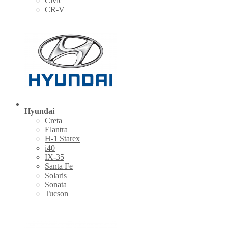
Civic
CR-V
Hyundai
Creta
Elantra
H-1 Starex
i40
IX-35
Santa Fe
Solaris
Sonata
Tucson