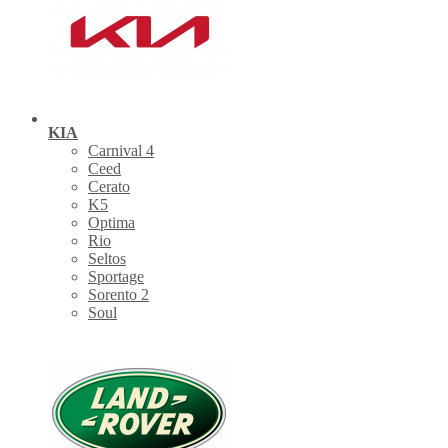
KIA
Carnival 4
Ceed
Cerato
K5
Optima
Rio
Seltos
Sportage
Sorento 2
Soul