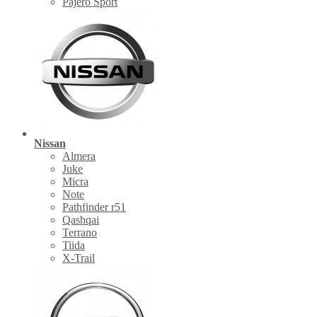
Pajero Sport
Nissan
Almera
Juke
Micra
Note
Pathfinder r51
Qashqai
Terrano
Tiida
X-Trail