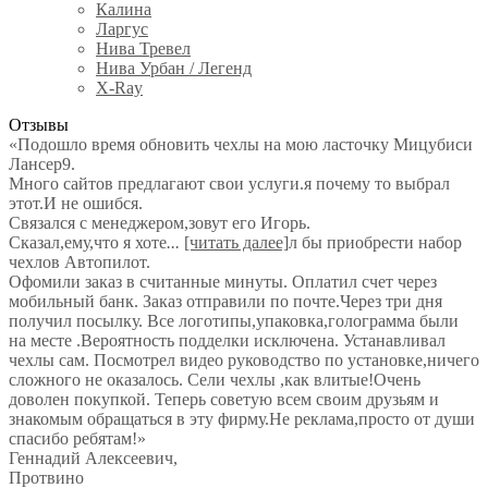
Калина
Ларгус
Нива Тревел
Нива Урбан / Легенд
X-Ray
Отзывы
«Подошло время обновить чехлы на мою ласточку Мицубиси
Лансер9.
Много сайтов предлагают свои услуги.я почему то выбрал
этот.И не ошибся.
Связался с менеджером,зовут его Игорь.
Сказал,ему,что я хоте
...
[читать далее]
л бы приобрести набор
чехлов Автопилот.
Офомили заказ в считанные минуты. Оплатил счет через
мобильный банк. Заказ отправили по почте.Через три дня
получил посылку. Все логотипы,упаковка,голограмма были
на месте .Вероятность подделки исключена. Устанавливал
чехлы сам. Посмотрел видео руководство по установке,ничего
сложного не оказалось. Сели чехлы ,как влитые!Очень
доволен покупкой. Теперь советую всем своим друзьям и
знакомым обращаться в эту фирму.Не реклама,просто от души
спасибо ребятам!
»
Геннадий Алексеевич
,
Протвино