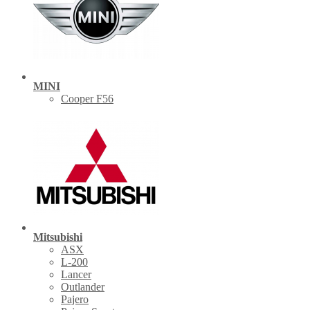
MINI
Cooper F56
Mitsubishi
ASX
L-200
Lancer
Outlander
Pajero