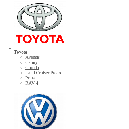
Toyota
Avensis
Camry
Corolla
Land Cruiser Prado
Prius
RAV 4