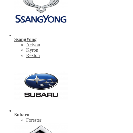
SsangYong
Actyon
Kyron
Rexton
Subaru
Forester