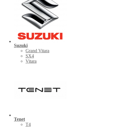
Suzuki
Grand Vitara
SX4
Vitara
Tenet
Т4