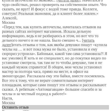
купить авточехлы из экокожи
...
[читать далее]
. Начитался о
чудо свойствах, решил проверить на собственном опыте. Что
сказать, не врут! И фокус с водой тоже правда. Коллеги,
советую! Реальная экономия, да и клиент более лоялен.
»
Алексей
,
Москва
«Перед тем, как купить авточехлы, начиталась отзывов на
разных сайтах интернет магазинов. Искала дельную
информацию, ведь я не разбираюсь в этом, но вот что то
дельного ничего и не нашла. Было смешно ч
...
[читать
далее]
итать отзывы о том, как якобы девушки пишут «купила
чехлы на … и вот пока мужа не было, установила и ему
сюрприз устроила». Бабоньки, какой там сама установила?! Я
вас умоляю) Я хоть и не специалист, но до покупки видео по
установке смотрела, так там не то чтобы девушке, там и не
каждый мужик справится! В общем, мои чехлы установил
мастер за полтора часа, прямо на месте, в офисе на
звенигородке. Рассказала ему эти байки, вместе посмеялись.
Все это к тому, что не верьте сомнительным интернет
площадкам, которые сами пишут эти отзывы и рассказывают
сказки. А ребяткам «Автомагавцам» большое спасибо и за
чехлы и за честный подход к работе!
»
Настя
,
Москва
Оставить отзыв