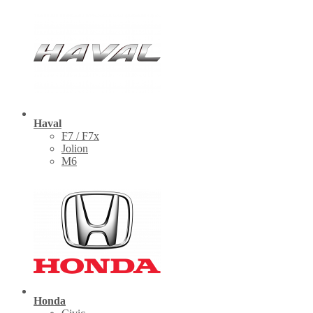
Haval
F7 / F7x
Jolion
M6
Honda