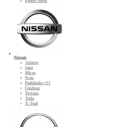
Pajero Sport
Nissan
Almera
Juke
Micra
Note
Pathfinder r51
Qashqai
Terrano
Tiida
X-Trail