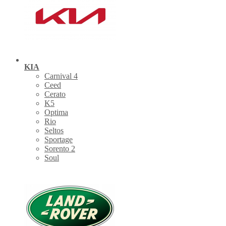
KIA
Carnival 4
Ceed
Cerato
K5
Optima
Rio
Seltos
Sportage
Sorento 2
Soul