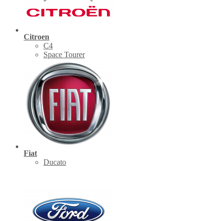
Citroen
C4
Space Tourer
Fiat
Ducato