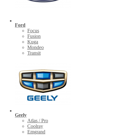
Ford
Focus
Fusion
Kuga
Mondeo
Transit
Geely
Atlas / Pro
Coolray
Emgrand