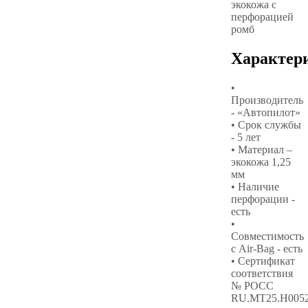
экокожа с
перфорацией
ромб
Характер
•
Производитель
- «Автопилот»
• Срок службы
- 5 лет
• Материал –
экокожа 1,25
мм
• Наличие
перфорации -
есть
•
Совместимость
с Air-Bag - есть
• Сертификат
соответствия
№ РОСС
RU.МТ25.Н005