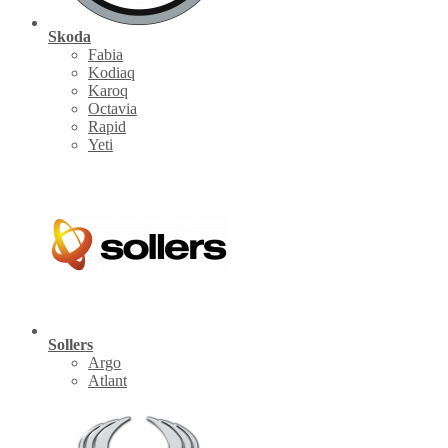
Skoda
Fabia
Kodiaq
Karoq
Octavia
Rapid
Yeti
Sollers
Argo
Atlant