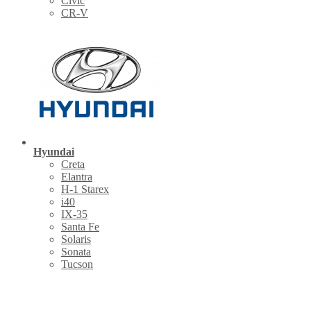
Civic
CR-V
Hyundai
Creta
Elantra
H-1 Starex
i40
IX-35
Santa Fe
Solaris
Sonata
Tucson