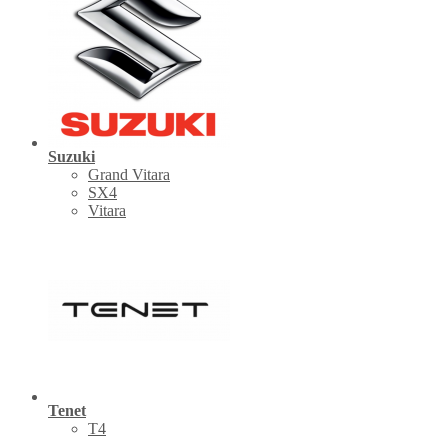
Suzuki
Grand Vitara
SX4
Vitara
Tenet
Т4