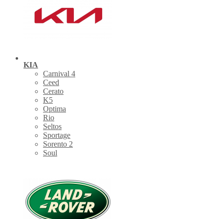
KIA
Carnival 4
Ceed
Cerato
K5
Optima
Rio
Seltos
Sportage
Sorento 2
Soul