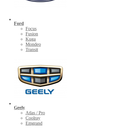
Ford
Focus
Fusion
Kuga
Mondeo
Transit
Geely
Atlas / Pro
Coolray
Emgrand