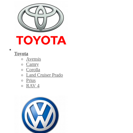
Toyota
Avensis
Camry
Corolla
Land Cruiser Prado
Prius
RAV 4