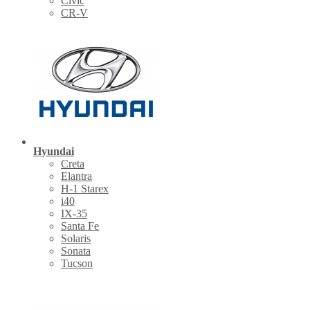
Civic
CR-V
Hyundai
Creta
Elantra
H-1 Starex
i40
IX-35
Santa Fe
Solaris
Sonata
Tucson