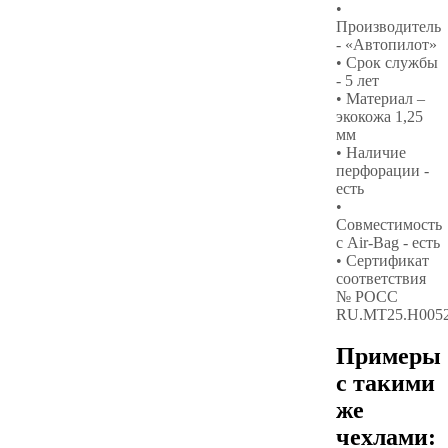
•
Производитель
- «Автопилот»
• Срок службы
- 5 лет
• Материал –
экокожа 1,25
мм
• Наличие
перфорации -
есть
•
Совместимость
с Air-Bag - есть
• Сертификат
соответствия
№ РОСС
RU.МТ25.Н005
Примеры
с такими
же
чехлами: