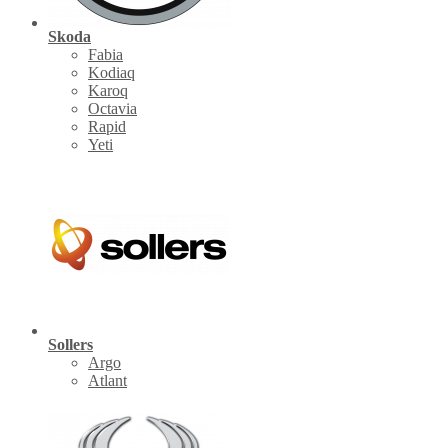
Skoda
Fabia
Kodiaq
Karoq
Octavia
Rapid
Yeti
Sollers
Argo
Atlant