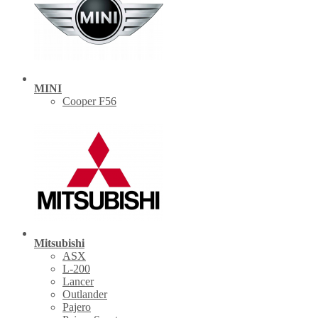
MINI
Cooper F56
Mitsubishi
ASX
L-200
Lancer
Outlander
Pajero