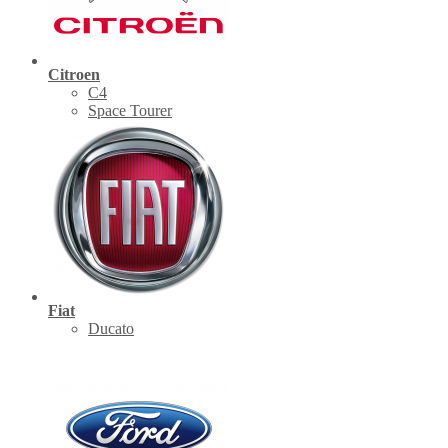
Citroen
C4
Space Tourer
Fiat
Ducato