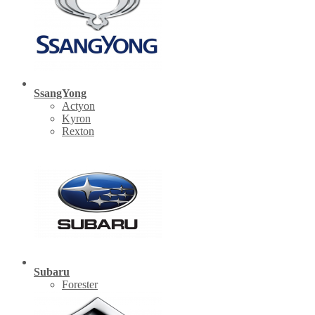
SsangYong
Actyon
Kyron
Rexton
Subaru
Forester