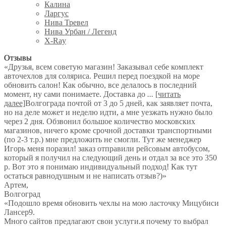
Калина
Ларгус
Нива Тревел
Нива Урбан / Легенд
X-Ray
Отзывы
«Друзья, всем советую магазин! Заказывал себе комплект
авточехлов для соляриса. Решил перед поездкой на море
обновить салон! Как обычно, все делалось в последний
момент, ну сами понимаете. Доставка до
...
[читать
далее]
Волгограда почтой от 3 до 5 дней, как заявляет почта,
но на деле может и неделю идти, а мне уезжать нужно было
через 2 дня. Обзвонил большое количество московских
магазинов, ничего кроме срочной доставки транспортными
(по 2-3 т.р.) мне предложить не смогли. Тут же менеджер
Игорь меня поразил! заказ отправили рейсовым автобусом,
который я получил на следующий день и отдал за все это 350
р. Вот это я понимаю индивидуальный подход! Как тут
остаться равнодушным и не написать отзыв?)
»
Артем
,
Волгоград
«Подошло время обновить чехлы на мою ласточку Мицубиси
Лансер9.
Много сайтов предлагают свои услуги.я почему то выбрал