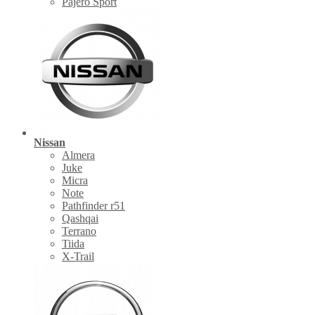
Pajero Sport
Nissan
Almera
Juke
Micra
Note
Pathfinder r51
Qashqai
Terrano
Tiida
X-Trail