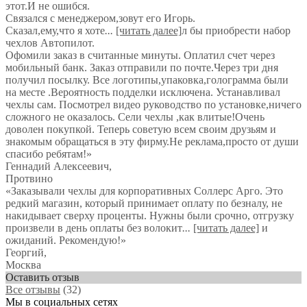
этот.И не ошибся.
Связался с менеджером,зовут его Игорь.
Сказал,ему,что я хоте
...
[читать далее]
л бы приобрести набор
чехлов Автопилот.
Офомили заказ в считанные минуты. Оплатил счет через
мобильный банк. Заказ отправили по почте.Через три дня
получил посылку. Все логотипы,упаковка,голограмма были
на месте .Вероятность подделки исключена. Устанавливал
чехлы сам. Посмотрел видео руководство по установке,ничего
сложного не оказалось. Сели чехлы ,как влитые!Очень
доволен покупкой. Теперь советую всем своим друзьям и
знакомым обращаться в эту фирму.Не реклама,просто от души
спасибо ребятам!
»
Геннадий Алексеевич
,
Протвино
«Заказывали чехлы для корпоративных Соллерс Арго. Это
редкий магазин, который принимает оплату по безналу, не
накидывает сверху проценты. Нужны были срочно, отгрузку
произвели в день оплаты без волокит
...
[читать далее]
и
ожиданий. Рекомендую!
»
Георгий
,
Москва
Оставить отзыв
Все отзывы
(32)
Мы в социальных сетях