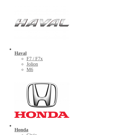
Haval
F7 / F7x
Jolion
M6
Honda