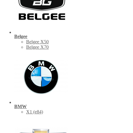
Belgee
Belgee X50
Belgee X70
BMW
X1 (е84)