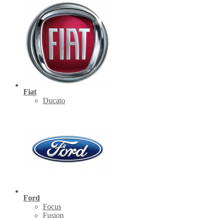
Fiat
Ducato
Ford
Focus
Fusion