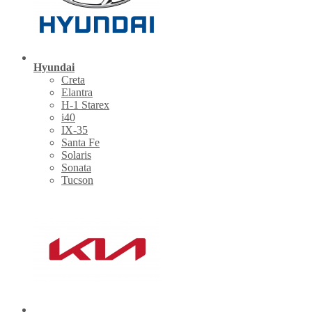
Hyundai
Creta
Elantra
H-1 Starex
i40
IX-35
Santa Fe
Solaris
Sonata
Tucson