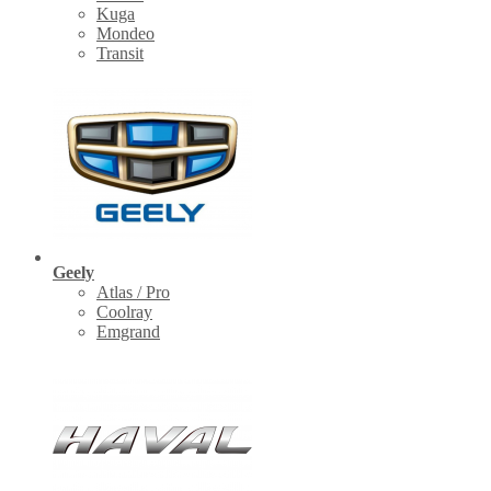
Kuga
Mondeo
Transit
Geely
Atlas / Pro
Coolray
Emgrand