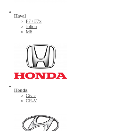
Haval
F7 / F7x
Jolion
M6
Honda
Civic
CR-V