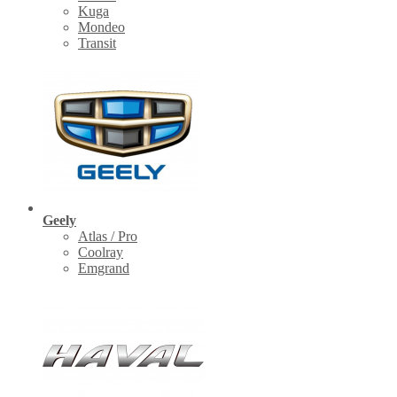
Kuga
Mondeo
Transit
Geely
Atlas / Pro
Coolray
Emgrand