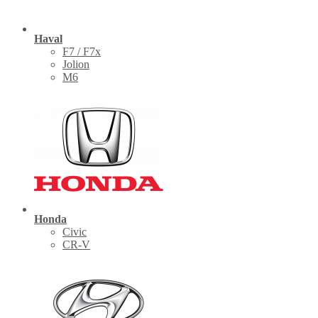
Haval
F7 / F7x
Jolion
M6
Honda
Civic
CR-V