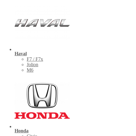
Haval
F7 / F7x
Jolion
M6
Honda