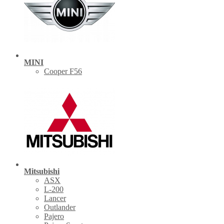
MINI
Cooper F56
Mitsubishi
ASX
L-200
Lancer
Outlander
Pajero