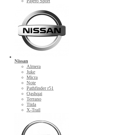
Pajero Sport
Nissan
Almera
Juke
Micra
Note
Pathfinder r51
Qashqai
Terrano
Tiida
X-Trail