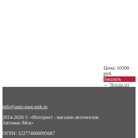
Цена:
10500
руб.
Заказать
←
Чехлы из
экокожи с
ромбом Mazda
CX-...
info@auto-mag.msk.ru
Чехлы с
алькантарой
2014-2026 © «Интернет - магазин авточехлов
ромб Mazda
Автомаг-Мск»
CX-3...
→
ОГРН: 322774600095687