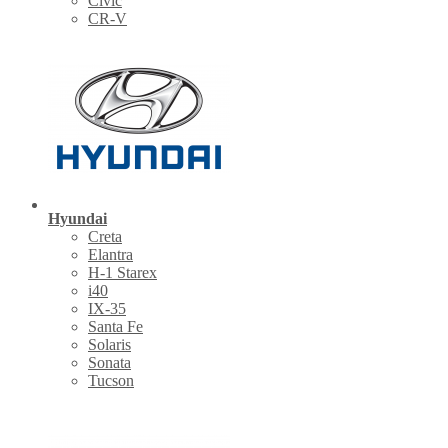
Civic
CR-V
Hyundai
Creta
Elantra
H-1 Starex
i40
IX-35
Santa Fe
Solaris
Sonata
Tucson