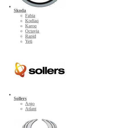
Skoda
Fabia
Kodiaq
Karoq
Octavia
Rapid
Yeti
Sollers
Argo
Atlant