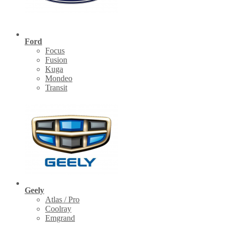
Ford
Focus
Fusion
Kuga
Mondeo
Transit
Geely
Atlas / Pro
Coolray
Emgrand