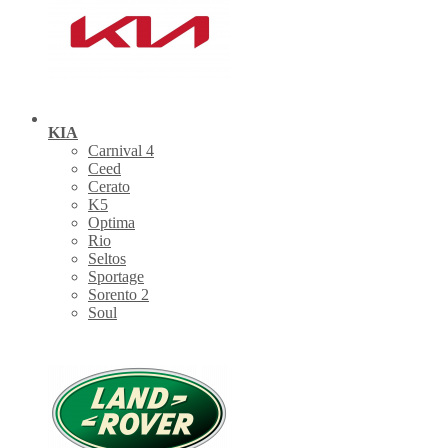
KIA
Carnival 4
Ceed
Cerato
K5
Optima
Rio
Seltos
Sportage
Sorento 2
Soul