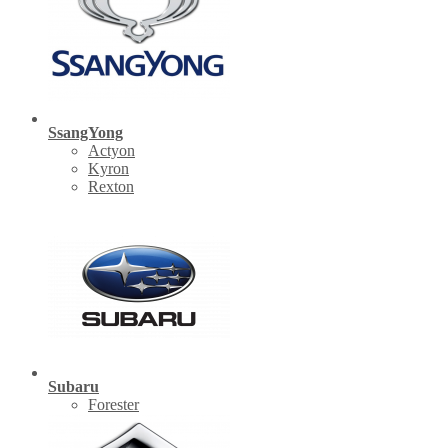
SsangYong
Actyon
Kyron
Rexton
Subaru
Forester