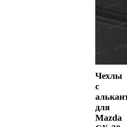
Чехлы
с
алькан
для
Mazda