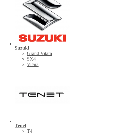
Suzuki
Grand Vitara
SX4
Vitara
Tenet
Т4