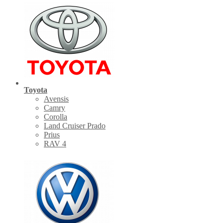
Toyota
Avensis
Camry
Corolla
Land Cruiser Prado
Prius
RAV 4