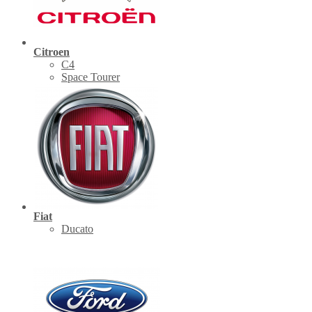
Citroen
C4
Space Tourer
Fiat
Ducato