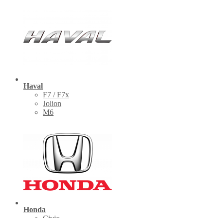
Haval
F7 / F7x
Jolion
M6
Honda