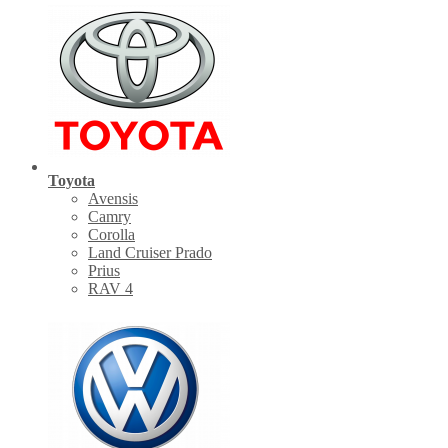
Toyota
Avensis
Camry
Corolla
Land Cruiser Prado
Prius
RAV 4