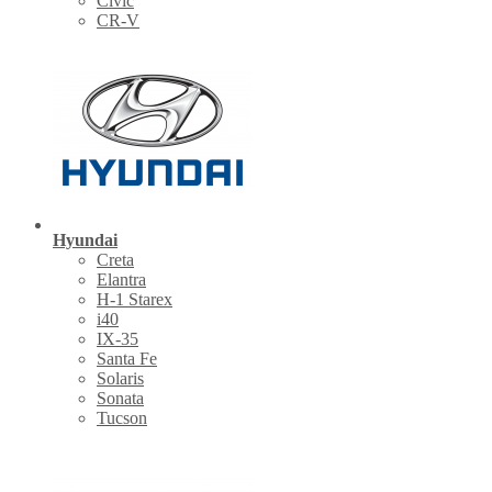
Civic
CR-V
Hyundai
Creta
Elantra
H-1 Starex
i40
IX-35
Santa Fe
Solaris
Sonata
Tucson