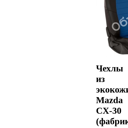
Чехлы
из
экокож
Mazda
CX-30
(фабри