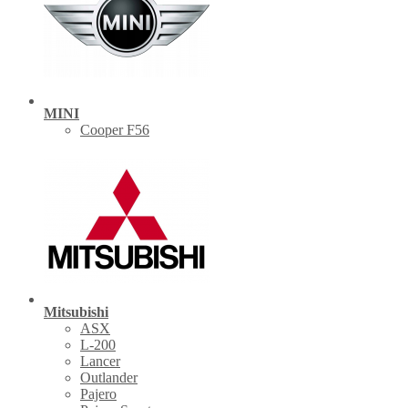
MINI
Cooper F56
Mitsubishi
ASX
L-200
Lancer
Outlander
Pajero