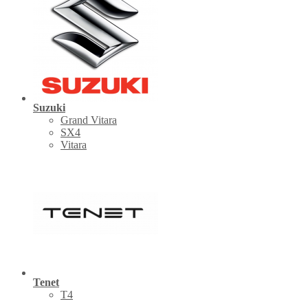
Suzuki
Grand Vitara
SX4
Vitara
Tenet
Т4