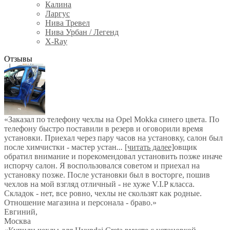
Калина
Ларгус
Нива Тревел
Нива Урбан / Легенд
X-Ray
Отзывы
«Заказал по телефону чехлы на Opel Mokka синего цвета. По
телефону быстро поставили в резерв и оговорили время
установки. Приехал через пару часов на установку, салон был
после химчистки - мастер устан
...
[читать далее]
овщик
обратил внимание и порекомендовал установить позже иначе
испорчу салон. Я воспользовался советом и приехал на
установку позже. После установки был в восторге, пошив
чехлов на мой взгляд отличный - не хуже V.I.P класса.
Складок - нет, все ровно, чехлы не скользят как родные.
Отношение магазина и персонала - браво.
»
Евгиний
,
Москва