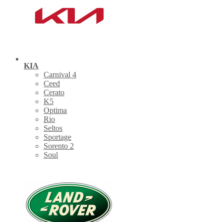
KIA
Carnival 4
Ceed
Cerato
K5
Optima
Rio
Seltos
Sportage
Sorento 2
Soul