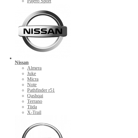
Pajero Sport
Nissan
Almera
Juke
Micra
Note
Pathfinder r51
Qashqai
Terrano
Tiida
X-Trail