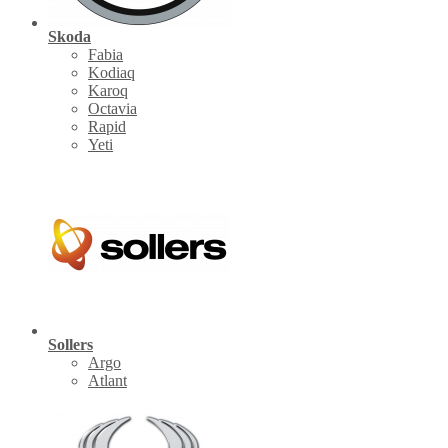
Skoda
Fabia
Kodiaq
Karoq
Octavia
Rapid
Yeti
Sollers
Argo
Atlant