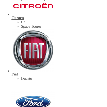
Citroen
C4
Space Tourer
Fiat
Ducato