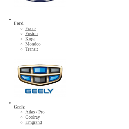
Ford
Focus
Fusion
Kuga
Mondeo
Transit
Geely
Atlas / Pro
Coolray
Emgrand