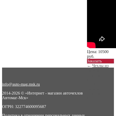
Цена:
10500
руб.
Заказать
←
Чехлы из
экокожи с
ромбом Mazda
CX-...
info@auto-mag.msk.ru
Чехлы из
экокожи с
2014-2026 © «Интернет - магазин авточехлов
ромбом Mazda
Автомаг-Мск»
CX-...
→
ОГРН: 322774600095687
Политика в отношении персональных данных