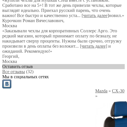
«Купили чехлы для Hyundai Creta вместе с установкой.
Сработано все на 5+! В тот же день привезли чехлы, которые
выглядят идеально. Приехал русский парень, что очень
важно! Все быстро и качественно уста
...
[читать далее]
новил.
»
Курочкин Роман Вячеславович
,
Москва
«Заказывали чехлы для корпоративных Соллерс Арго. Это
редкий магазин, который принимает оплату по безналу, не
накидывает сверху проценты. Нужны были срочно, отгрузку
произвели в день оплаты без волокит
...
[читать далее]
и
ожиданий. Рекомендую!
»
Георгий
,
Москва
Оставить отзыв
Все отзывы
(32)
Мы в социальных сетях
Mazda
»
CX-30
»