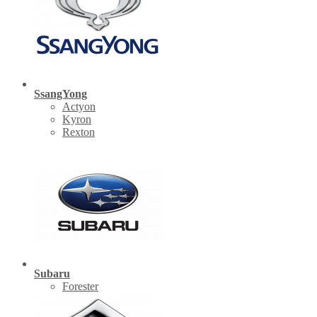
SsangYong
Actyon
Kyron
Rexton
Subaru
Forester