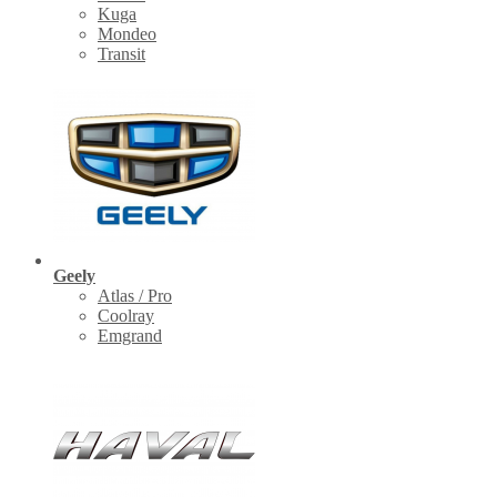
Kuga
Mondeo
Transit
Geely
Atlas / Pro
Coolray
Emgrand