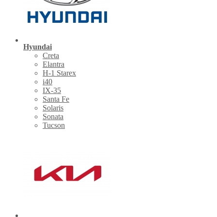
Hyundai
Creta
Elantra
H-1 Starex
i40
IX-35
Santa Fe
Solaris
Sonata
Tucson