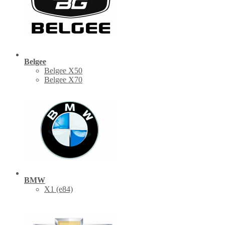
Belgee
Belgee X50
Belgee X70
BMW
X1 (е84)