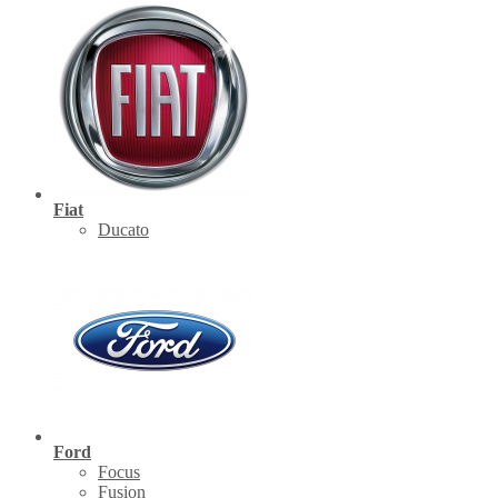
Fiat
Ducato
Ford
Focus
Fusion