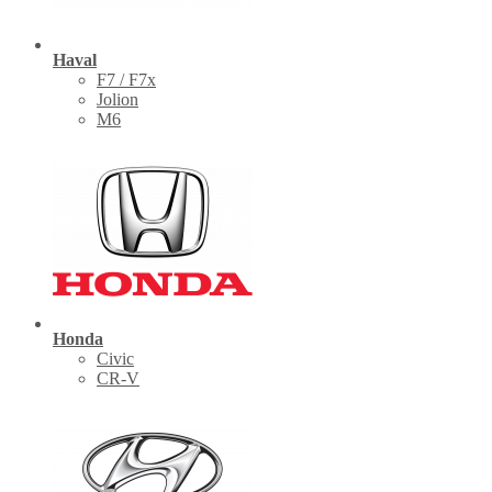
Haval
F7 / F7x
Jolion
M6
Honda
Civic
CR-V