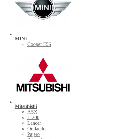
MINI
Cooper F56
Mitsubishi
ASX
L-200
Lancer
Outlander
Pajero