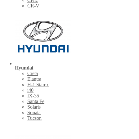
Civic
CR-V
Hyundai
Creta
Elantra
H-1 Starex
i40
IX-35
Santa Fe
Solaris
Sonata
Tucson