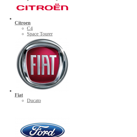
Citroen
C4
Space Tourer
Fiat
Ducato