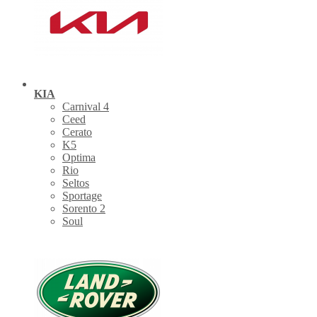
KIA
Carnival 4
Ceed
Cerato
K5
Optima
Rio
Seltos
Sportage
Sorento 2
Soul