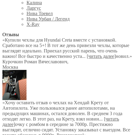
Калина
Ларгус
Нива Тревел
Нива Урбан / Легенд
X-Ray
Отзывы
«Купили чехлы для Hyundai Creta вместе с установкой.
Сработано все на 5+! В тот же день привезли чехлы, которые
выглядят идеально. Приехал русский парень, что очень
важно! Все быстро и качественно уста
...
[читать далее]
новил.
»
Курочкин Роман Вячеславович
,
Москва
«Хочу оставить отзыв о чехлах на Хендай Крету от
Автопилота. Уже пользовался ранее автопилотами, на
предыдущих машинах, остался доволен. В среднем 3 года
отходят легко. В этот раз, на Крету, взял новин
...
[читать
далее]
очку с ромбом в середине за 7000р. Престижно
выглядят, отлично сидят. Установку заказывал с выездом. Все