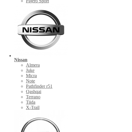
Pajero Sport
Nissan
Almera
Juke
Micra
Note
Pathfinder r51
Qashqai
Terrano
Tiida
X-Trail