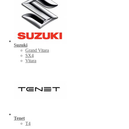
Suzuki
Grand Vitara
SX4
Vitara
Tenet
Т4