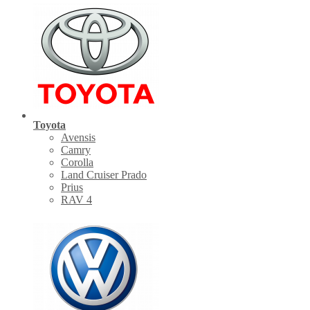
Toyota
Avensis
Camry
Corolla
Land Cruiser Prado
Prius
RAV 4