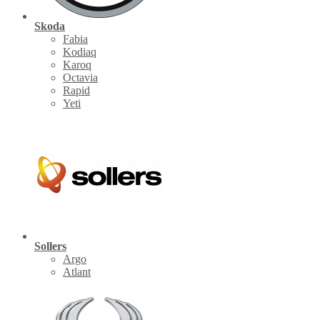
Skoda
Fabia
Kodiaq
Karoq
Octavia
Rapid
Yeti
Sollers
Argo
Atlant