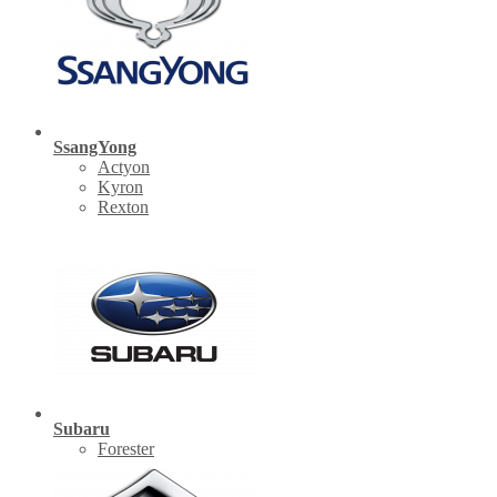
SsangYong
Actyon
Kyron
Rexton
Subaru
Forester