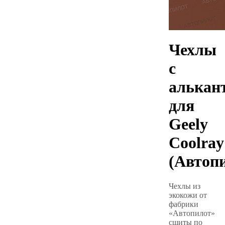
Чехлы
с
алькан
для
Geely
Coolray
(Автоп
Чехлы из
экокожи от
фабрики
«Автопилот»
сшиты по