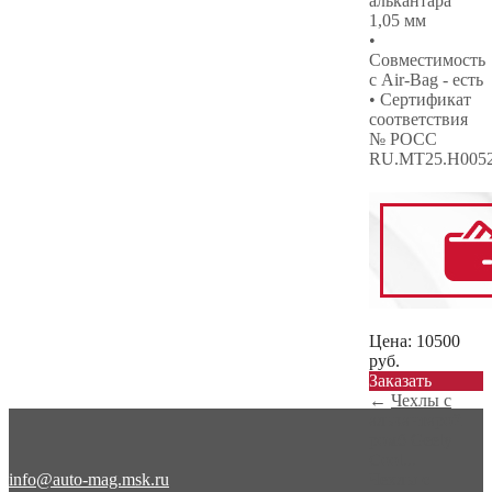
алькантара
1,05 мм
•
Совместимость
с Air-Bag - есть
• Сертификат
соответствия
№ РОСС
RU.МТ25.Н005
Цена:
10500
руб.
Заказать
←
Чехлы с
алькантарой
ромб Geely
Cool...
info@auto-mag.msk.ru
Чехлы с