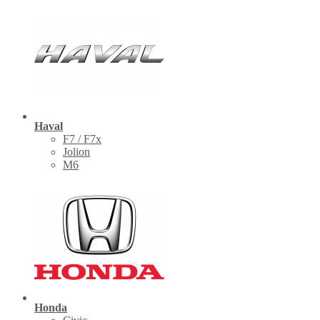
Haval
F7 / F7x
Jolion
M6
Honda