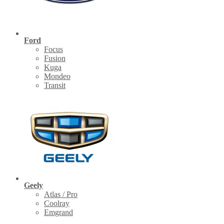
Ford
Focus
Fusion
Kuga
Mondeo
Transit
Geely
Atlas / Pro
Coolray
Emgrand