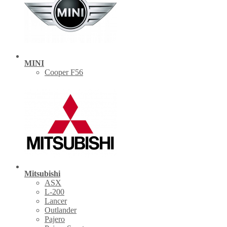
MINI
Cooper F56
Mitsubishi
ASX
L-200
Lancer
Outlander
Pajero