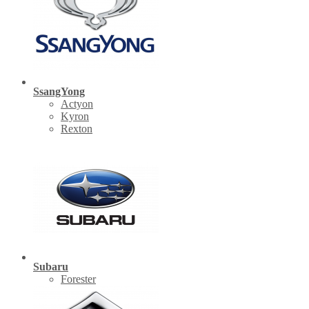
SsangYong
Actyon
Kyron
Rexton
Subaru
Forester