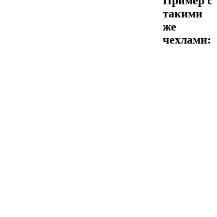
Пример с
такими
же
чехлами: