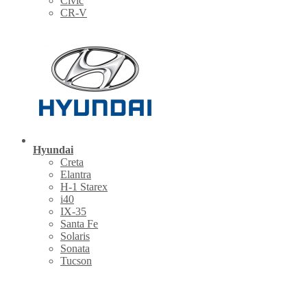
Civic
CR-V
Hyundai
Creta
Elantra
H-1 Starex
i40
IX-35
Santa Fe
Solaris
Sonata
Tucson