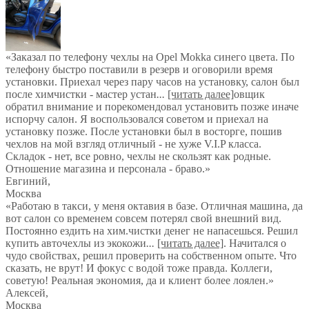
«Заказал по телефону чехлы на Opel Mokka синего цвета. По
телефону быстро поставили в резерв и оговорили время
установки. Приехал через пару часов на установку, салон был
после химчистки - мастер устан
...
[читать далее]
овщик
обратил внимание и порекомендовал установить позже иначе
испорчу салон. Я воспользовался советом и приехал на
установку позже. После установки был в восторге, пошив
чехлов на мой взгляд отличный - не хуже V.I.P класса.
Складок - нет, все ровно, чехлы не скользят как родные.
Отношение магазина и персонала - браво.
»
Евгиний
,
Москва
«Работаю в такси, у меня октавия в базе. Отличная машина, да
вот салон со временем совсем потерял свой внешний вид.
Постоянно ездить на хим.чистки денег не напасешься. Решил
купить авточехлы из экокожи
...
[читать далее]
. Начитался о
чудо свойствах, решил проверить на собственном опыте. Что
сказать, не врут! И фокус с водой тоже правда. Коллеги,
советую! Реальная экономия, да и клиент более лоялен.
»
Алексей
,
Москва