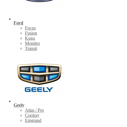
Ford
Focus
Fusion
Kuga
Mondeo
Transit
Geely
Atlas / Pro
Coolray
Emgrand