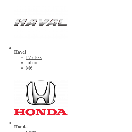
Haval
F7 / F7x
Jolion
M6
Honda