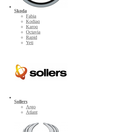
Skoda
Fabia
Kodiaq
Karoq
Octavia
Rapid
Yeti
Sollers
Argo
Atlant