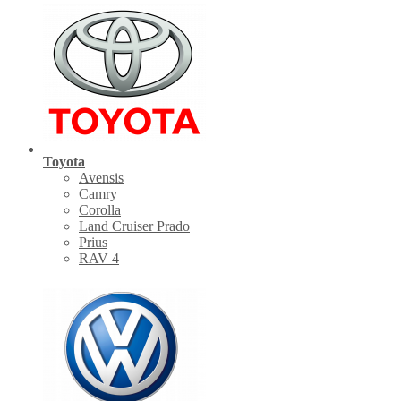
Toyota
Avensis
Camry
Corolla
Land Cruiser Prado
Prius
RAV 4