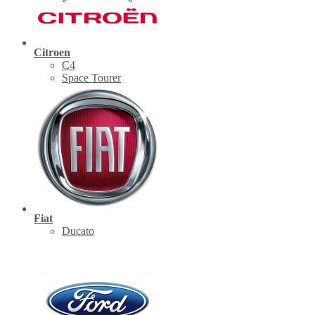
Citroen
C4
Space Tourer
Fiat
Ducato