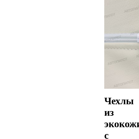
Чехлы
из
экокож
с