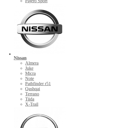
Pajero Sport
Nissan
Almera
Juke
Micra
Note
Pathfinder r51
Qashqai
Terrano
Tiida
X-Trail