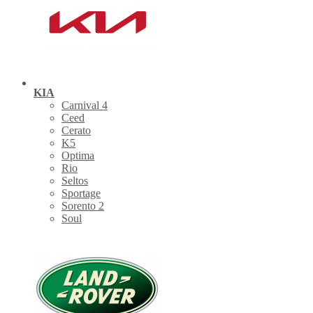
KIA
Carnival 4
Ceed
Cerato
K5
Optima
Rio
Seltos
Sportage
Sorento 2
Soul