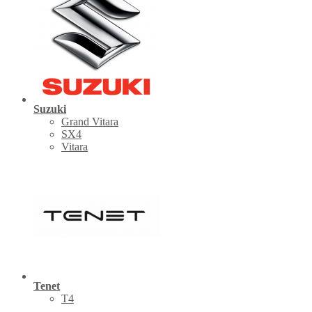
Suzuki
Grand Vitara
SX4
Vitara
Tenet
Т4