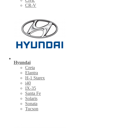
Civic
CR-V
Hyundai
Creta
Elantra
H-1 Starex
i40
IX-35
Santa Fe
Solaris
Sonata
Tucson