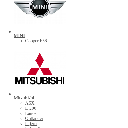
MINI
Cooper F56
Mitsubishi
ASX
L-200
Lancer
Outlander
Pajero