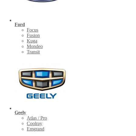
Ford
Focus
Fusion
Kuga
Mondeo
Transit
Geely
Atlas / Pro
Coolray
Emgrand