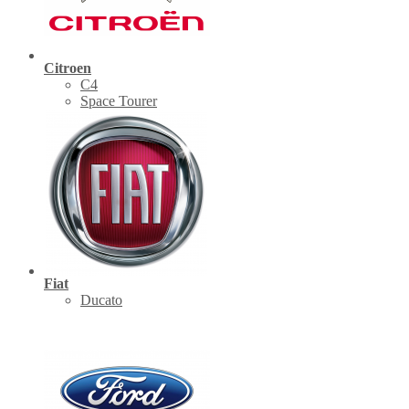
Citroen
C4
Space Tourer
Fiat
Ducato