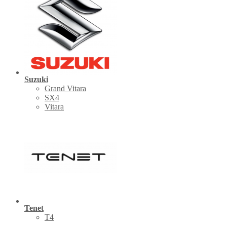
Suzuki
Grand Vitara
SX4
Vitara
Tenet
Т4