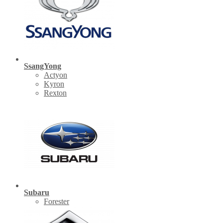
SsangYong
Actyon
Kyron
Rexton
Subaru
Forester