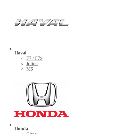
Haval
F7 / F7x
Jolion
M6
Honda