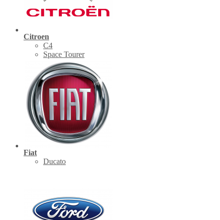
Citroen
C4
Space Tourer
Fiat
Ducato