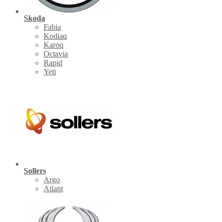
Skoda
Fabia
Kodiaq
Karoq
Octavia
Rapid
Yeti
Sollers
Argo
Atlant