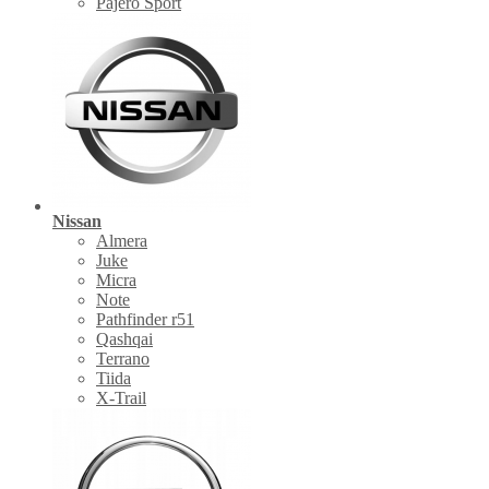
Pajero Sport
Nissan
Almera
Juke
Micra
Note
Pathfinder r51
Qashqai
Terrano
Tiida
X-Trail