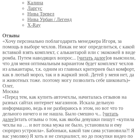
Калина
Ларгус
Нива Тревел
Нива Урбан / Легенд
X-Ray
Отзывы
«Хочу персонально поблагодарить менеджера Игоря, за
помощь в выборе чехлов. Никак не мог определиться, с какой
вставкой взять комплект, с алькантарой или с экокожей в виде
ромба. Путем наводящих вопрос
...
[читать далее]
ов выяснили,
что для меня оптимальным вариантом будет комплект чехлов
из алькантары, т.к. одним из главных критериев был комфорт,
как в лютый мороз, так и в жаркий зной. Детей у меня нет, да
и животных тоже. поэтому могу позволить себе шиковать)
»
Олег
,
Москва
«Перед тем, как купить авточехлы, начиталась отзывов на
разных сайтах интернет магазинов. Искала дельную
информацию, ведь я не разбираюсь в этом, но вот что то
дельного ничего и не нашла. Было смешно ч
...
[читать
далее]
итать отзывы о том, как якобы девушки пишут «купила
чехлы на … и вот пока мужа не было, установила и ему
сюрприз устроила». Бабоньки, какой там сама установила?! Я
вас умоляю) Я хоть и не специалист, но до покупки видео по