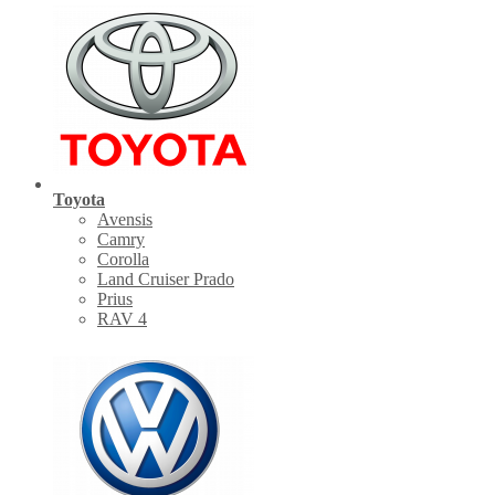
Toyota
Avensis
Camry
Corolla
Land Cruiser Prado
Prius
RAV 4