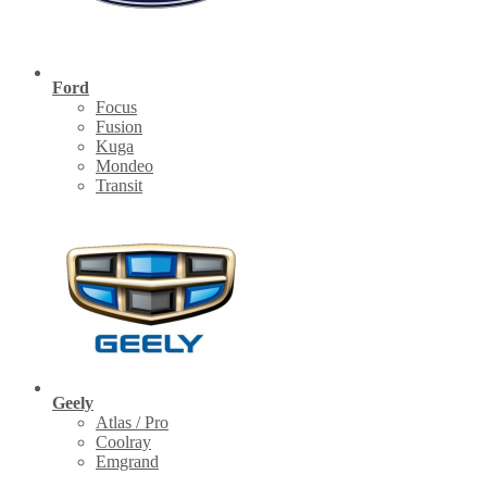
Ford
Focus
Fusion
Kuga
Mondeo
Transit
Geely
Atlas / Pro
Coolray
Emgrand