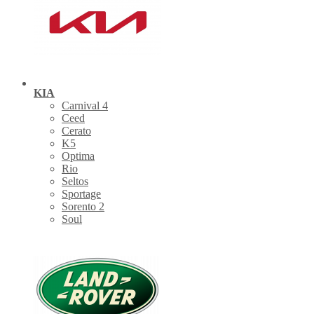
KIA
Carnival 4
Ceed
Cerato
K5
Optima
Rio
Seltos
Sportage
Sorento 2
Soul