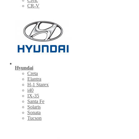
Civic
CR-V
Hyundai
Creta
Elantra
H-1 Starex
i40
IX-35
Santa Fe
Solaris
Sonata
Tucson