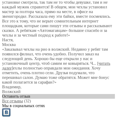
установке смотрела, так там не то чтобы девушке, там и не
каждый мужик справится! В общем, мои чехлы установил
мастер за полтора часа, прямо на месте, в офисе на
звенигородке. Рассказала ему эти байки, вместе посмеялись.
Все это к тому, что не верьте сомнительным интернет
площадкам, которые сами пишут эти отзывы и рассказывают
сказки. А ребяткам «Автомагавцам» большое спасибо и за
чехлы и за честный подход к работе!
»
Настя
,
Москва
«Заказывал чехлы на рио в волжский. Недавно у ребят там
появился филиал, что очень удобно. Получил заказ на
следующий день. Хорошо бы еще открыли у нас и
установочный центр, чтоб самим не ковыряться. Ч
...
[читать
далее]
ехлы полностью оправдали мои ожидания. Хочу
отметить, очень плотно сели. Друзья подумали, что
перешивал салон. Думаю тоже обратятся. Может мне бонус
какой полагается за сарафан?
»
Владимир
,
Волжский
Оставить отзыв
Все отзывы
(32)
Мы в социальных сетях