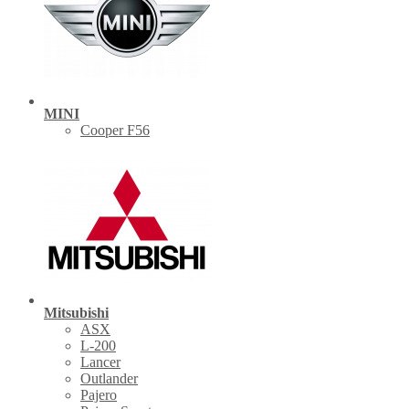
MINI
Cooper F56
Mitsubishi
ASX
L-200
Lancer
Outlander
Pajero