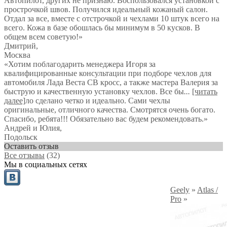
Автопилот, других не признаю. Воспользовался установкой с
прострочкой швов. Получился идеальный кожаный салон.
Отдал за все, вместе с отстрочкой и чехлами 10 штук всего на
всего. Кожа в базе обошлась бы минимум в 50 кусков. В
общем всем советую!
»
Дмитрий
,
Москва
«Хотим поблагодарить менеджера Игоря за
квалифицированные консультации при подборе чехлов для
автомобиля Лада Веста СВ кросс, а также мастера Валерия за
быструю и качественную установку чехлов. Все бы
...
[читать
далее]
ло сделано четко и идеально. Сами чехлы
оригинальные, отличного качества. Смотрятся очень богато.
Спасибо, ребята!!! Обязательно вас будем рекомендовать.
»
Андрей и Юлия
,
Подольск
Оставить отзыв
Все отзывы
(32)
Мы в социальных сетях
Geely
»
Atlas /
Pro
»