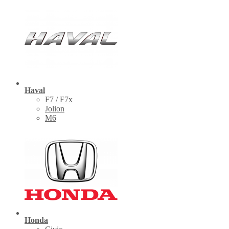
Haval
F7 / F7x
Jolion
M6
Honda