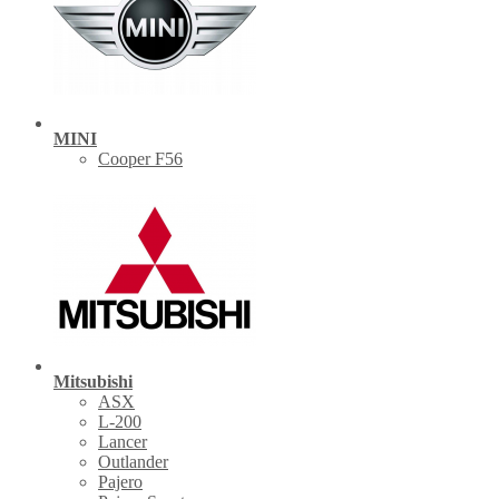
MINI
Cooper F56
Mitsubishi
ASX
L-200
Lancer
Outlander
Pajero