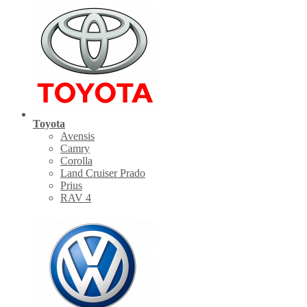
Toyota
Avensis
Camry
Corolla
Land Cruiser Prado
Prius
RAV 4