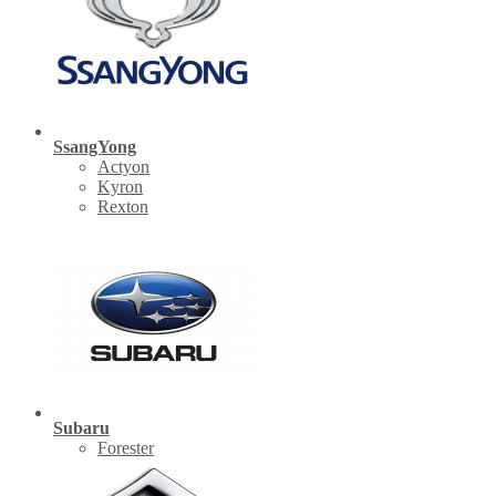
SsangYong
Actyon
Kyron
Rexton
Subaru
Forester