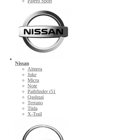
Pajero Sport
Nissan
Almera
Juke
Micra
Note
Pathfinder r51
Qashqai
Terrano
Tiida
X-Trail