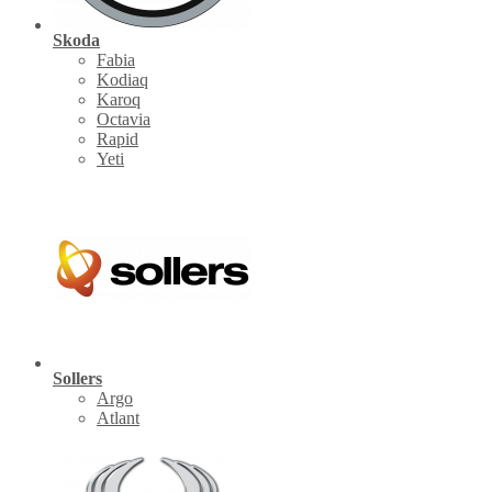
Skoda
Fabia
Kodiaq
Karoq
Octavia
Rapid
Yeti
Sollers
Argo
Atlant