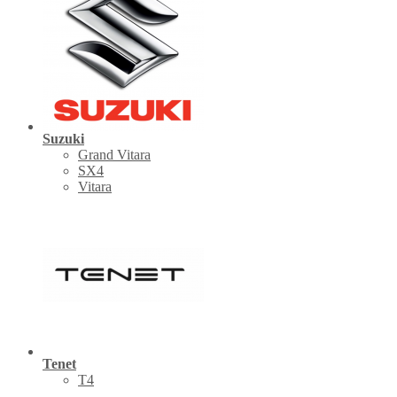
Suzuki
Grand Vitara
SX4
Vitara
Tenet
Т4