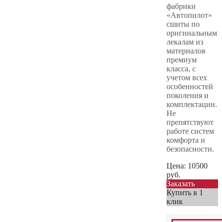
фабрики
«Автопилот»
сшиты по
оригинальным
лекалам из
материалов
премиум
класса, с
учетом всех
особенностей
поколения и
комплектации.
Не
препятствуют
работе систем
комфорта и
безопасности.
Цена:
10500
руб.
Заказать
Купить в 1
клик