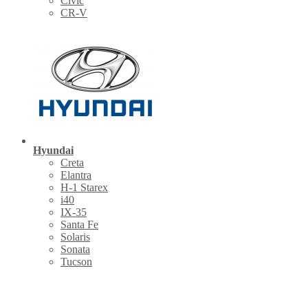
Civic
CR-V
Hyundai
Creta
Elantra
H-1 Starex
i40
IX-35
Santa Fe
Solaris
Sonata
Tucson