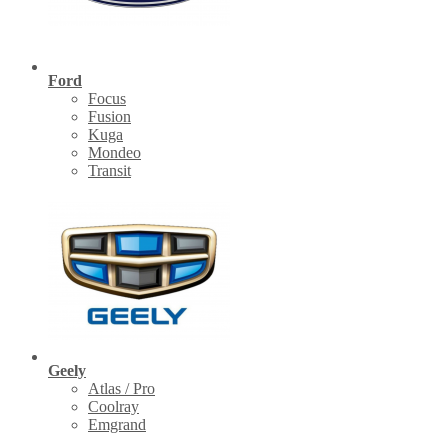
Ford
Focus
Fusion
Kuga
Mondeo
Transit
Geely
Atlas / Pro
Coolray
Emgrand