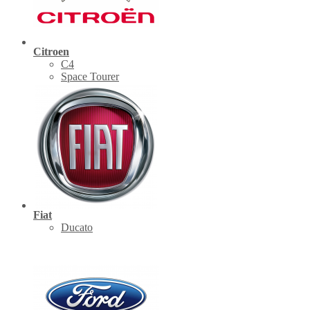
Citroen
C4
Space Tourer
Fiat
Ducato