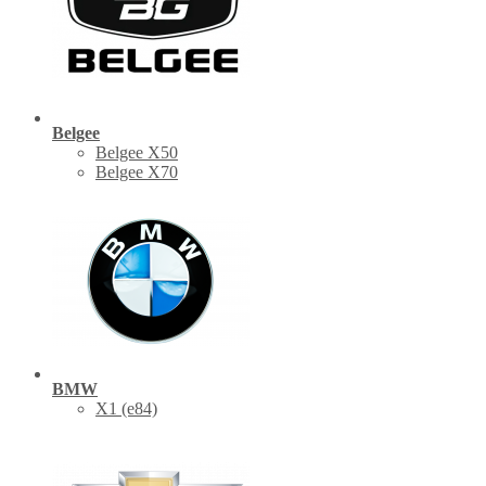
Belgee
Belgee X50
Belgee X70
BMW
X1 (е84)