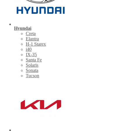
Hyundai
Creta
Elantra
H-1 Starex
i40
IX-35
Santa Fe
Solaris
Sonata
Tucson