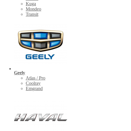
Kuga
Mondeo
Transit
Geely
Atlas / Pro
Coolray
Emgrand