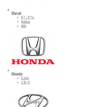
Haval
F7 / F7x
Jolion
M6
Honda
Civic
CR-V