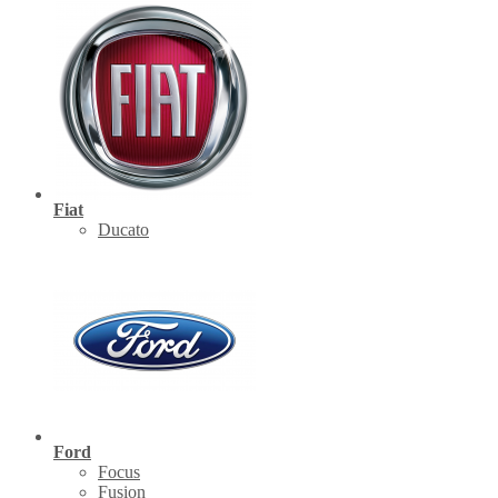
Fiat
Ducato
Ford
Focus
Fusion