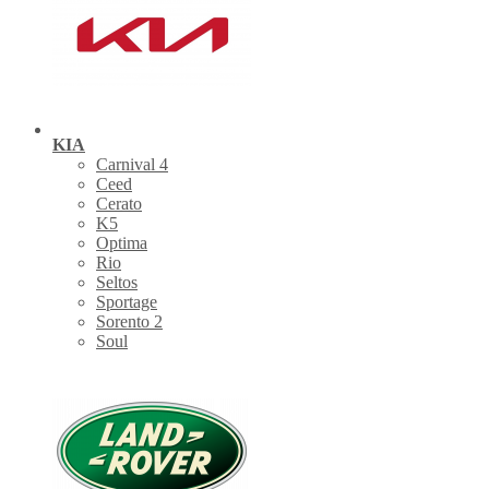
KIA
Carnival 4
Ceed
Cerato
K5
Optima
Rio
Seltos
Sportage
Sorento 2
Soul