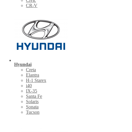
Civic
CR-V
Hyundai
Creta
Elantra
H-1 Starex
i40
IX-35
Santa Fe
Solaris
Sonata
Tucson