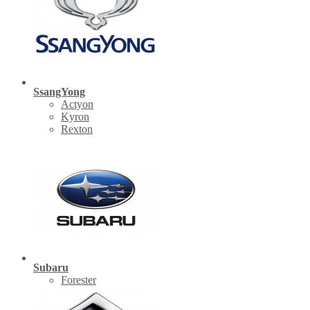
SsangYong
Actyon
Kyron
Rexton
Subaru
Forester