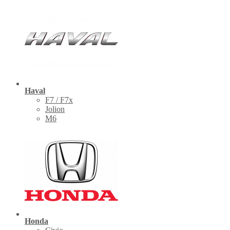
Haval
F7 / F7x
Jolion
M6
Honda