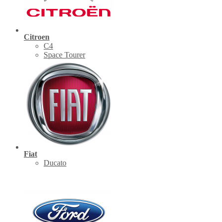
Citroen
C4
Space Tourer
Fiat
Ducato