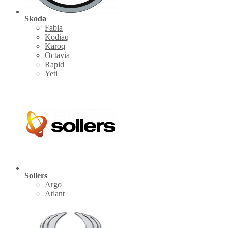
Skoda
Fabia
Kodiaq
Karoq
Octavia
Rapid
Yeti
Sollers
Argo
Atlant