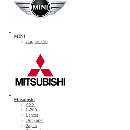
MINI
Cooper F56
Mitsubishi
ASX
L-200
Lancer
Outlander
Pajero