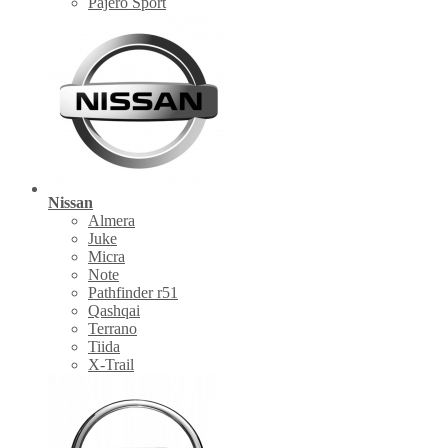
Pajero Sport
Nissan
Almera
Juke
Micra
Note
Pathfinder r51
Qashqai
Terrano
Tiida
X-Trail