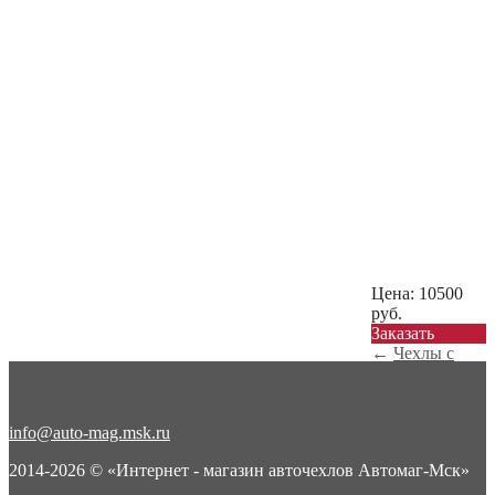
Цена:
10500
руб.
Заказать
←
Чехлы с
алькантарой
ромб Honda
CR-V...
info@auto-mag.msk.ru
2014-2026 © «Интернет - магазин авточехлов Автомаг-Мск»