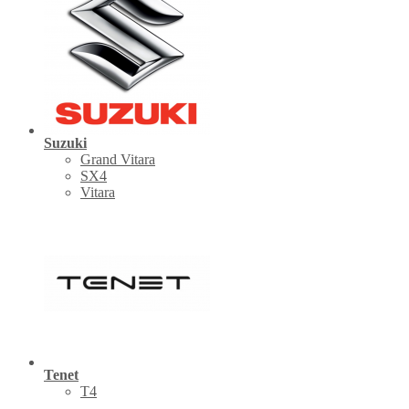
Suzuki
Grand Vitara
SX4
Vitara
Tenet
Т4