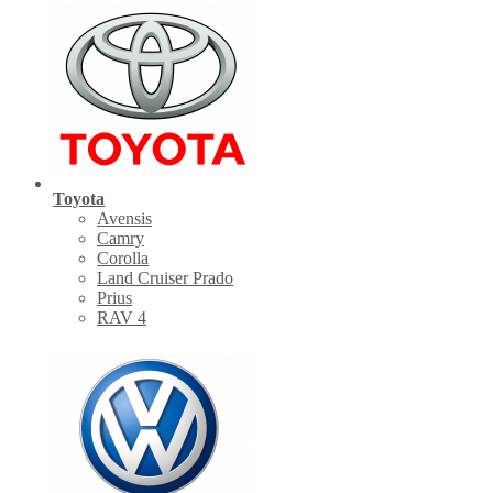
Toyota
Avensis
Camry
Corolla
Land Cruiser Prado
Prius
RAV 4