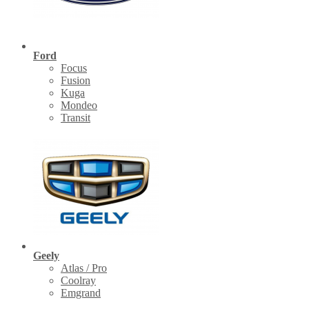
Ford
Focus
Fusion
Kuga
Mondeo
Transit
Geely
Atlas / Pro
Coolray
Emgrand