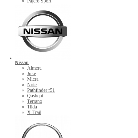
Pajero Sport
Nissan
Almera
Juke
Micra
Note
Pathfinder r51
Qashqai
Terrano
Tiida
X-Trail