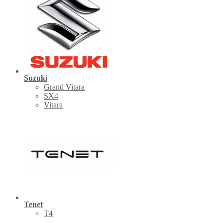
Suzuki
Grand Vitara
SX4
Vitara
Tenet
Т4