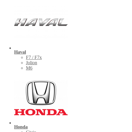
Haval
F7 / F7x
Jolion
M6
Honda