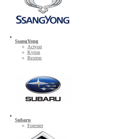
SsangYong
Actyon
Kyron
Rexton
Subaru
Forester