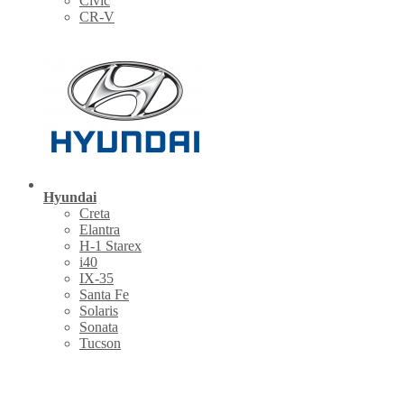
Civic
CR-V
Hyundai
Creta
Elantra
H-1 Starex
i40
IX-35
Santa Fe
Solaris
Sonata
Tucson