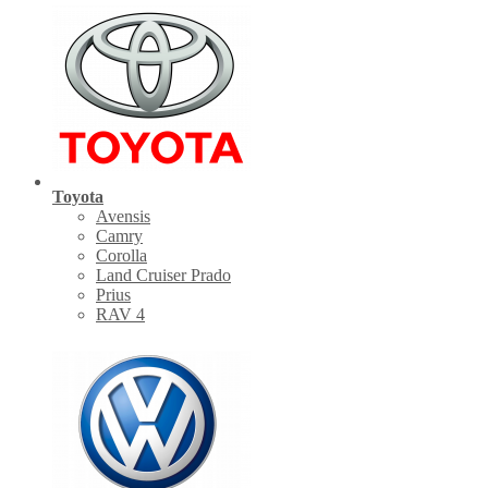
Toyota
Avensis
Camry
Corolla
Land Cruiser Prado
Prius
RAV 4