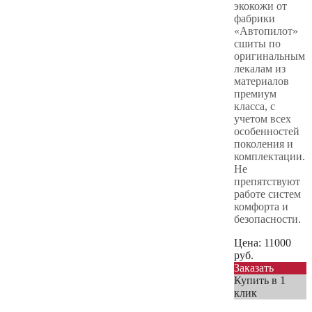
экокожи от
фабрики
«Автопилот»
сшиты по
оригинальным
лекалам из
материалов
премиум
класса, с
учетом всех
особенностей
поколения и
комплектации.
Не
препятствуют
работе систем
комфорта и
безопасности.
Цена:
11000
руб.
Заказать
Купить в 1
клик