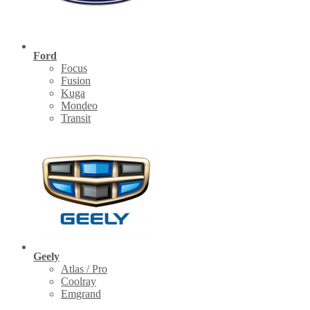
Ford
Focus
Fusion
Kuga
Mondeo
Transit
Geely
Atlas / Pro
Coolray
Emgrand