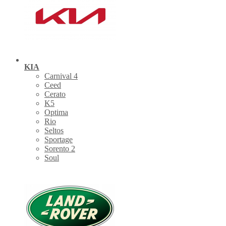
KIA
Carnival 4
Ceed
Cerato
K5
Optima
Rio
Seltos
Sportage
Sorento 2
Soul