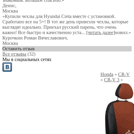
знакомым. Большое спасибо.
»
Денис
,
Москва
«Купили чехлы для Hyundai Creta вместе с установкой.
Сработано все на 5+! В тот же день привезли чехлы, которые
выглядят идеально. Приехал русский парень, что очень
важно! Все быстро и качественно уста
...
[читать далее]
новил.
»
Курочкин Роман Вячеславович
,
Москва
Оставить отзыв
Все отзывы
(32)
Мы в социальных сетях
Honda
»
CR-V
»
CR-V 3
»