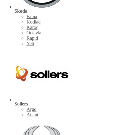
Skoda
Fabia
Kodiaq
Karoq
Octavia
Rapid
Yeti
Sollers
Argo
Atlant