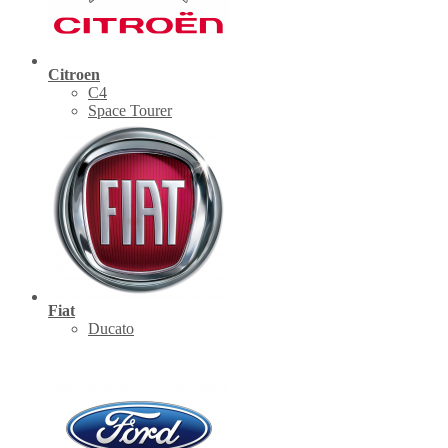
Citroen
C4
Space Tourer
Fiat
Ducato