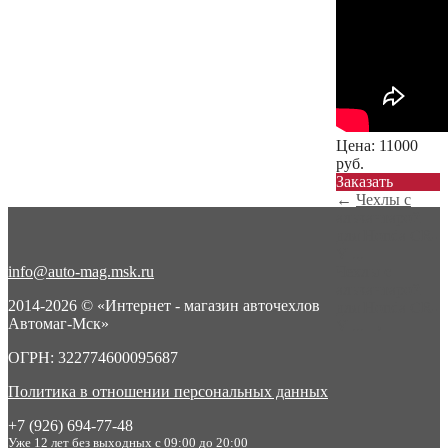
Цена:
11000
руб.
Заказать
←
Чехлы с
алькантарой
для Honda CR-
V ...
info@auto-mag.msk.ru
Чехлы с
алькантарой
2014-2026 © «Интернет - магазин авточехлов
для Honda CR-
Автомаг-Мск»
V ...
→
ОГРН: 322774600095687
Политика в отношении персональных данных
+7 (926) 694-77-48
Уже 12 лет без выходных с 09:00 до 20:00