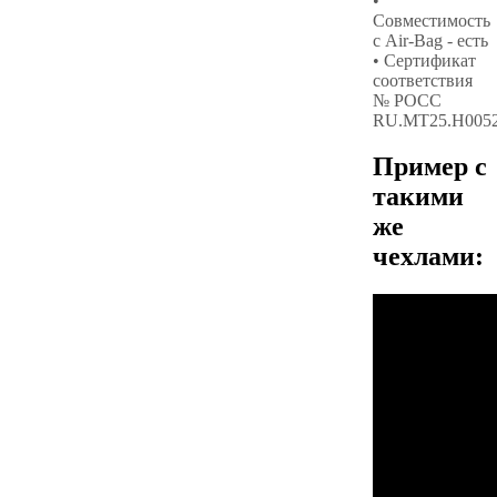
•
Совместимость
с Air-Bag - есть
• Сертификат
соответствия
№ РОСС
RU.МТ25.Н005
Пример с
такими
же
чехлами: