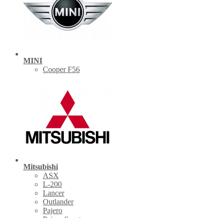
MINI
Cooper F56
Mitsubishi
ASX
L-200
Lancer
Outlander
Pajero