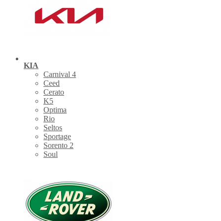
KIA
Carnival 4
Ceed
Cerato
K5
Optima
Rio
Seltos
Sportage
Sorento 2
Soul