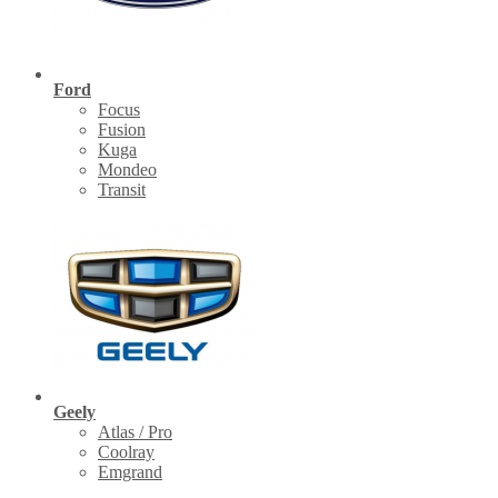
Ford
Focus
Fusion
Kuga
Mondeo
Transit
Geely
Atlas / Pro
Coolray
Emgrand