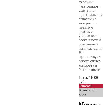
фабрики
«Автопилот»
сшиты по
оригинальным
лекалам из
материалов
премиум
класса, с
учетом всех
особенностей
поколения и
комплектации.
Не
препятствуют
работе систем
комфорта и
безопасности.
Цена:
11000
руб.
Заказать
Купить в 1
клик
Модель: