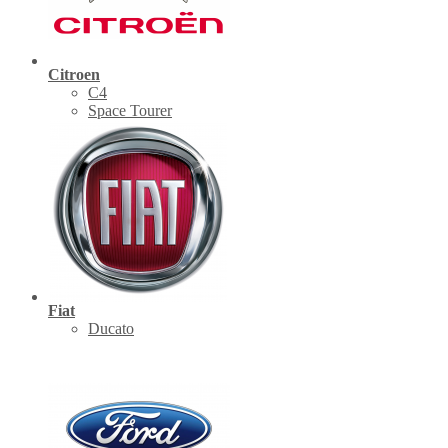
Citroen
C4
Space Tourer
Fiat
Ducato