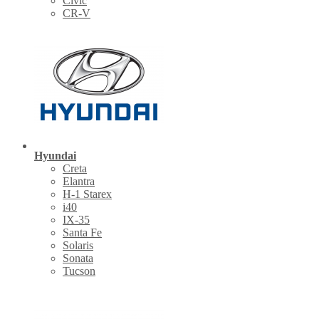
Civic
CR-V
Hyundai
Creta
Elantra
H-1 Starex
i40
IX-35
Santa Fe
Solaris
Sonata
Tucson