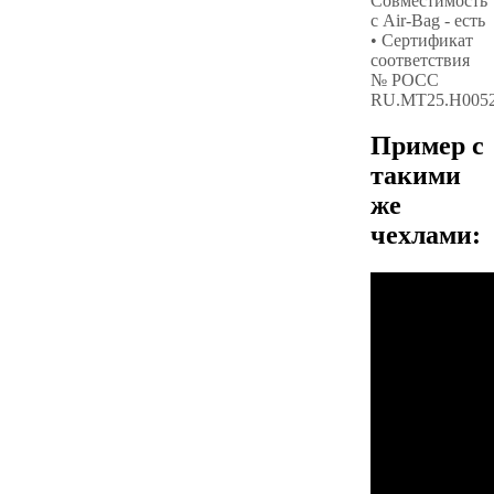
Совместимость
с Air-Bag - есть
• Сертификат
соответствия
№ РОСС
RU.МТ25.Н005
Пример с
такими
же
чехлами: