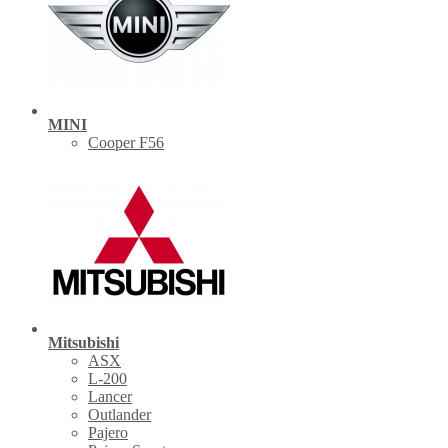
MINI
Cooper F56
Mitsubishi
ASX
L-200
Lancer
Outlander
Pajero