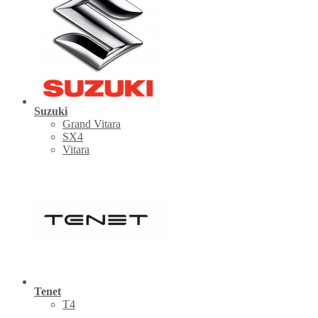
Suzuki
Grand Vitara
SX4
Vitara
Tenet
Т4