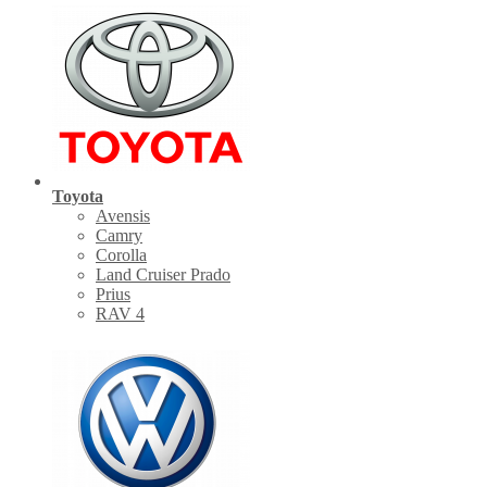
Toyota
Avensis
Camry
Corolla
Land Cruiser Prado
Prius
RAV 4