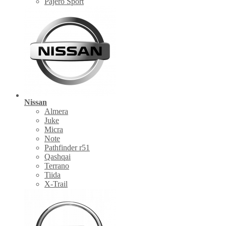
Pajero Sport
Nissan
Almera
Juke
Micra
Note
Pathfinder r51
Qashqai
Terrano
Tiida
X-Trail