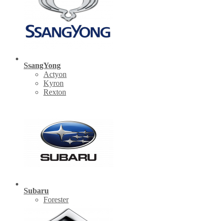
SsangYong
Actyon
Kyron
Rexton
Subaru
Forester