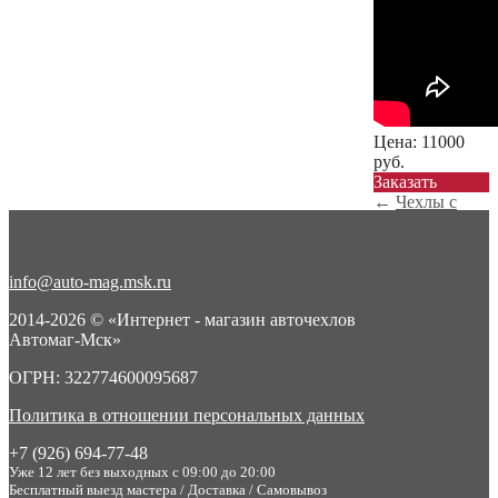
Цена:
11000
руб.
Заказать
←
Чехлы с
алькантарой
для Honda CR-
V ...
info@auto-mag.msk.ru
Чехлы с
алькантарой
2014-2026 © «Интернет - магазин авточехлов
для Honda CR-
Автомаг-Мск»
V ...
→
ОГРН: 322774600095687
Политика в отношении персональных данных
+7 (926) 694-77-48
Уже 12 лет без выходных с 09:00 до 20:00
Бесплатный выезд мастера / Доставка / Самовывоз