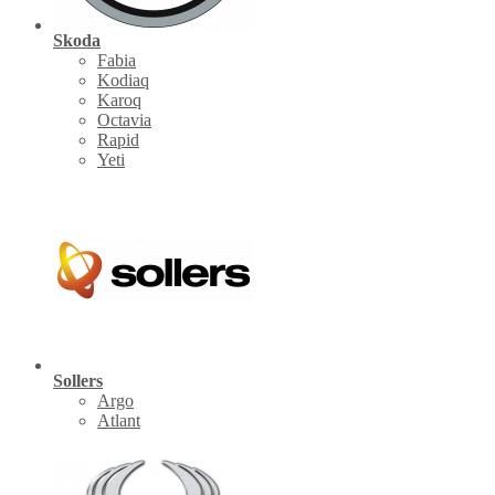
Skoda
Fabia
Kodiaq
Karoq
Octavia
Rapid
Yeti
Sollers
Argo
Atlant