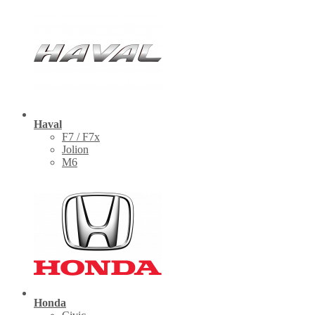
Haval
F7 / F7x
Jolion
M6
Honda