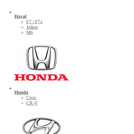
Haval
F7 / F7x
Jolion
M6
Honda
Civic
CR-V