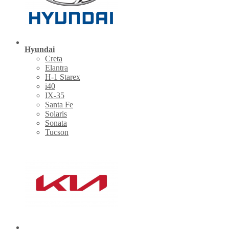
Hyundai
Creta
Elantra
H-1 Starex
i40
IX-35
Santa Fe
Solaris
Sonata
Tucson