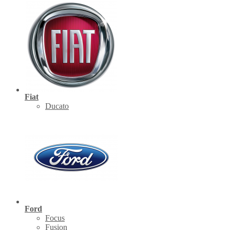
Fiat
Ducato
Ford
Focus
Fusion