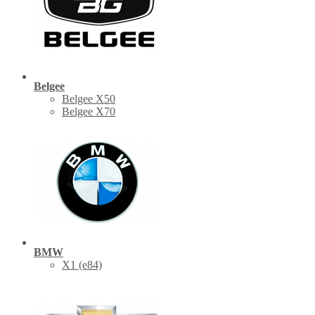
Belgee
Belgee X50
Belgee X70
BMW
X1 (е84)