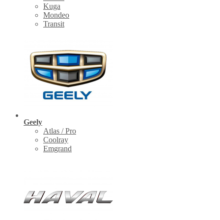
Kuga
Mondeo
Transit
Geely
Atlas / Pro
Coolray
Emgrand