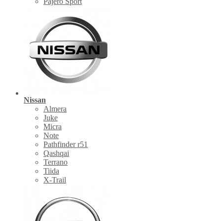
Pajero Sport
Nissan
Almera
Juke
Micra
Note
Pathfinder r51
Qashqai
Terrano
Tiida
X-Trail