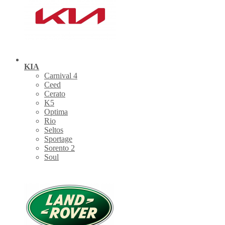
KIA
Carnival 4
Ceed
Cerato
K5
Optima
Rio
Seltos
Sportage
Sorento 2
Soul