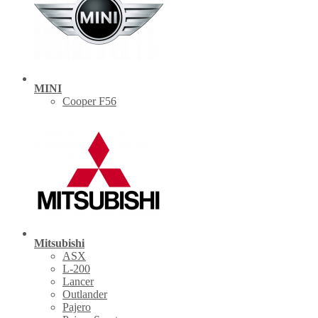
MINI
Cooper F56
Mitsubishi
ASX
L-200
Lancer
Outlander
Pajero