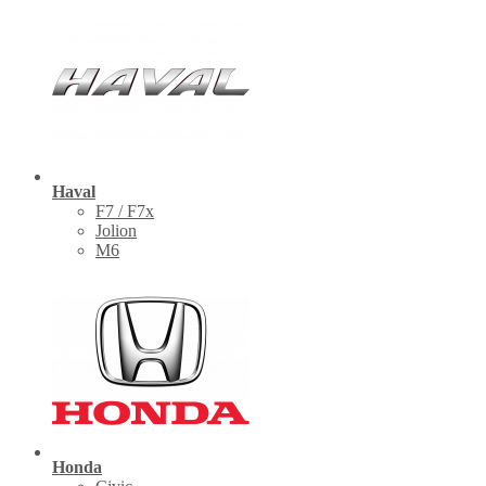
Haval
F7 / F7x
Jolion
M6
Honda