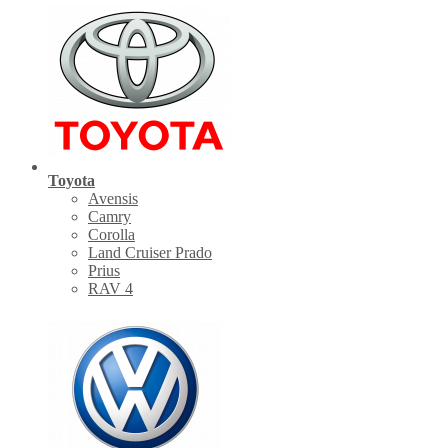
Toyota
Avensis
Camry
Corolla
Land Cruiser Prado
Prius
RAV 4