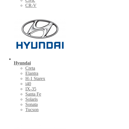
Civic
CR-V
Hyundai
Creta
Elantra
H-1 Starex
i40
IX-35
Santa Fe
Solaris
Sonata
Tucson