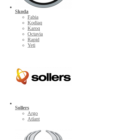
Skoda
Fabia
Kodiaq
Karoq
Octavia
Rapid
Yeti
Sollers
Argo
Atlant