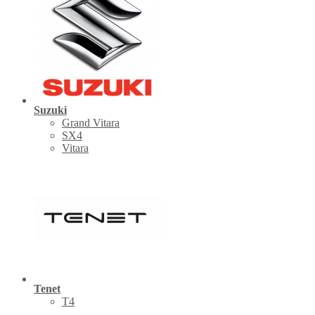
Suzuki
Grand Vitara
SX4
Vitara
Tenet
Т4