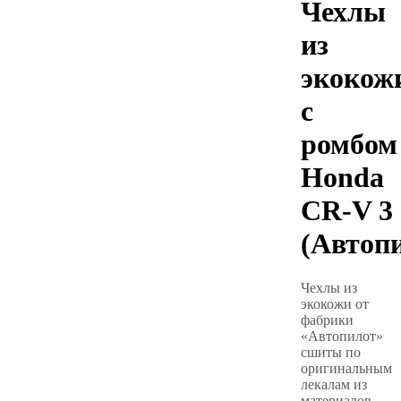
Чехлы
из
экокож
с
ромбом
Honda
CR-V 3
(Автоп
Чехлы из
экокожи от
фабрики
«Автопилот»
сшиты по
оригинальным
лекалам из
материалов