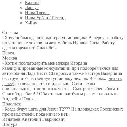
Калина
Ларгус
Нива Тревел
Нива Урбан / Легенд
X-Ray
Отзывы
«Хочу поблагодарить мастера-установщика Валерия за работу
по установке чехлов на автомобиль Hyundai Creta. Работу
сделал идеально! Спасибо!»
Павел
,
Москва
«Хотим поблагодарить менеджера Игоря за
квалифицированные консультации при подборе чехлов для
автомобиля Лада Веста СВ кросс, а также мастера Валерия за
быструю и качественную установку чехлов. Все бы
...
[читать
далее]
ло сделано четко и идеально. Сами чехлы
оригинальные, отличного качества. Смотрятся очень богато.
Спасибо, ребята!!! Обязательно вас будем рекомендовать.
»
Андрей и Юлия
,
Подольск
«Когда будут шить для Jetour T2??? На площадках Российских
производителей, пока ничего нет.»
Игнатьев Анатолий Гаврилович
,
Шатура