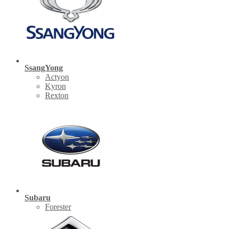
SsangYong
Actyon
Kyron
Rexton
Subaru
Forester