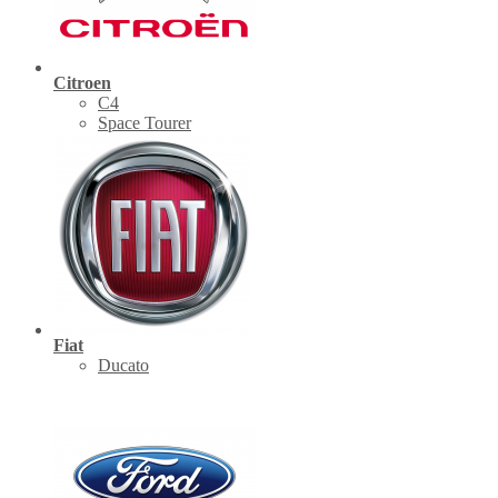
Citroen
C4
Space Tourer
Fiat
Ducato