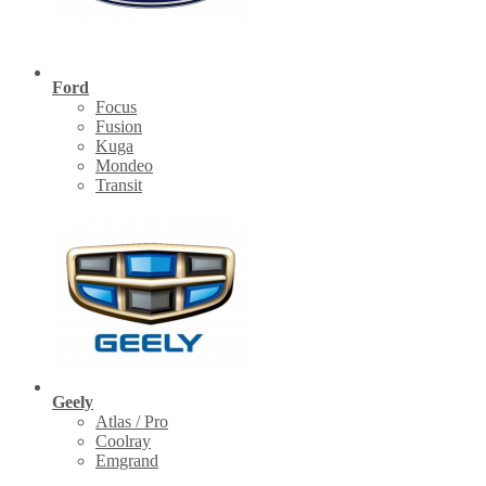
Ford
Focus
Fusion
Kuga
Mondeo
Transit
Geely
Atlas / Pro
Coolray
Emgrand