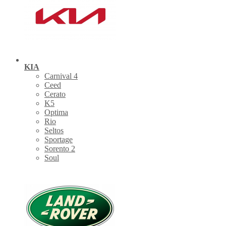
KIA
Carnival 4
Ceed
Cerato
K5
Optima
Rio
Seltos
Sportage
Sorento 2
Soul