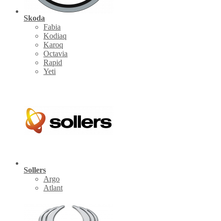
Skoda
Fabia
Kodiaq
Karoq
Octavia
Rapid
Yeti
Sollers
Argo
Atlant