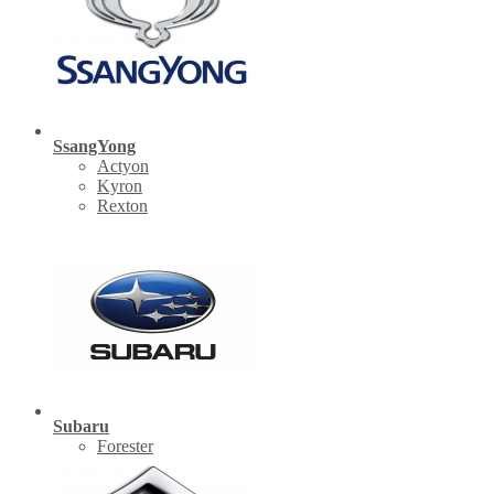
SsangYong
Actyon
Kyron
Rexton
Subaru
Forester