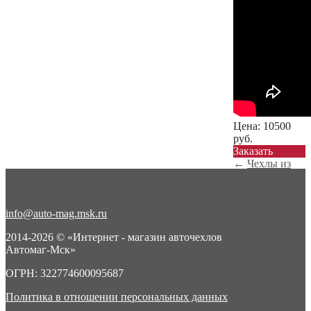
Цена:
10500
руб.
Заказать
←
Чехлы из
экокожи с
ромбом Honda
CR-...
info@auto-mag.msk.ru
Чехлы из
экокожи с
2014-2026 © «Интернет - магазин авточехлов
ромбом Honda
Автомаг-Мск»
CR-...
→
ОГРН: 322774600095687
Политика в отношении персональных данных