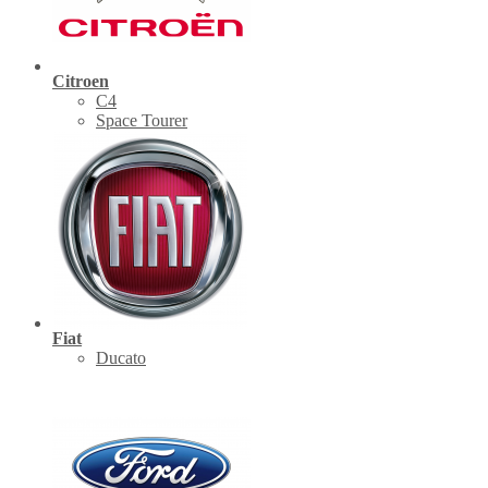
Citroen
C4
Space Tourer
Fiat
Ducato