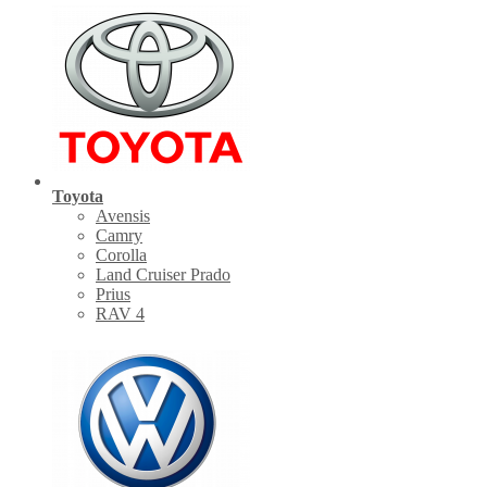
Toyota
Avensis
Camry
Corolla
Land Cruiser Prado
Prius
RAV 4