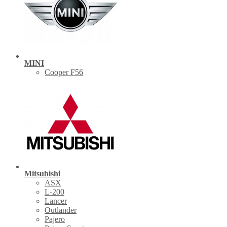
MINI
Cooper F56
Mitsubishi
ASX
L-200
Lancer
Outlander
Pajero