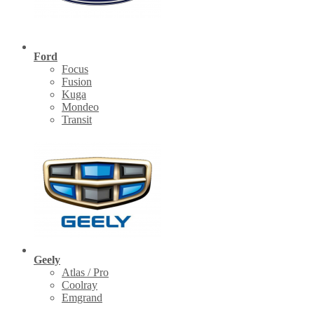
Ford
Focus
Fusion
Kuga
Mondeo
Transit
Geely
Atlas / Pro
Coolray
Emgrand