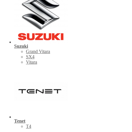
Suzuki
Grand Vitara
SX4
Vitara
Tenet
Т4