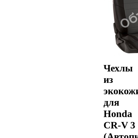
Чехлы
из
экокож
для
Honda
CR-V 3
(Автоп