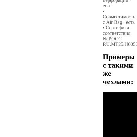
перфорации -
есть
•
Совместимость
с Air-Bag - есть
• Сертификат
соответствия
№ РОСС
RU.МТ25.Н005
Примеры
с такими
же
чехлами: