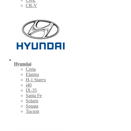
Civic
CR-V
Hyundai
Creta
Elantra
H-1 Starex
i40
IX-35
Santa Fe
Solaris
Sonata
Tucson