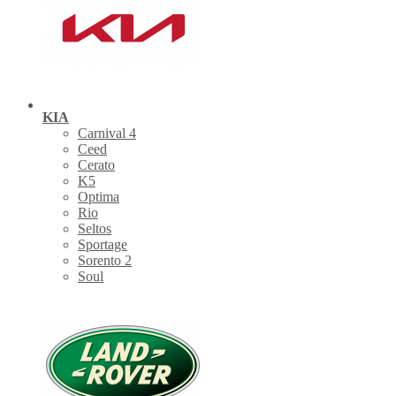
KIA
Carnival 4
Ceed
Cerato
K5
Optima
Rio
Seltos
Sportage
Sorento 2
Soul