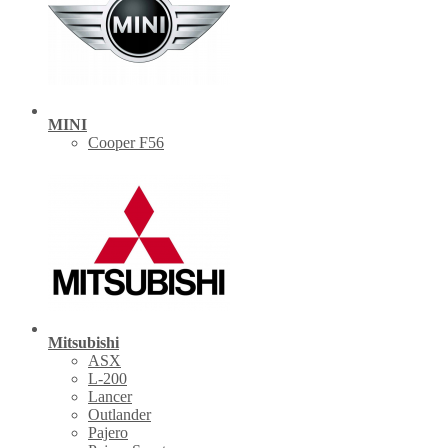
MINI
Cooper F56
Mitsubishi
ASX
L-200
Lancer
Outlander
Pajero