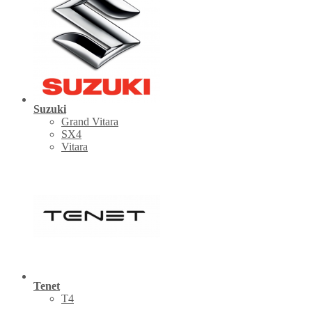
Suzuki
Grand Vitara
SX4
Vitara
Tenet
Т4