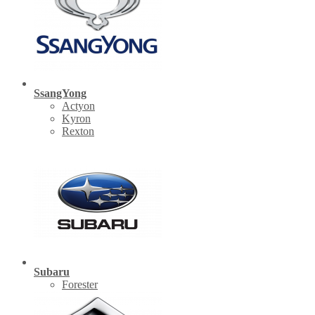
SsangYong
Actyon
Kyron
Rexton
Subaru
Forester