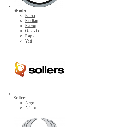
Skoda
Fabia
Kodiaq
Karoq
Octavia
Rapid
Yeti
Sollers
Argo
Atlant