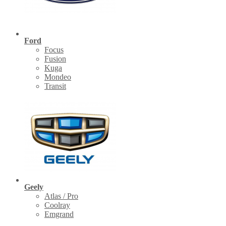
Ford
Focus
Fusion
Kuga
Mondeo
Transit
Geely
Atlas / Pro
Coolray
Emgrand