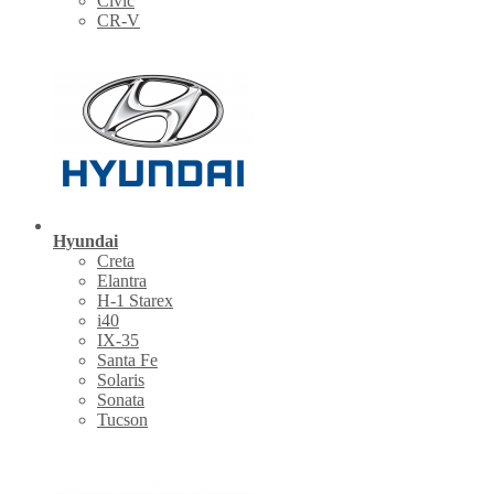
Civic
CR-V
Hyundai
Creta
Elantra
H-1 Starex
i40
IX-35
Santa Fe
Solaris
Sonata
Tucson