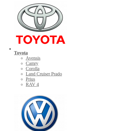
Toyota
Avensis
Camry
Corolla
Land Cruiser Prado
Prius
RAV 4