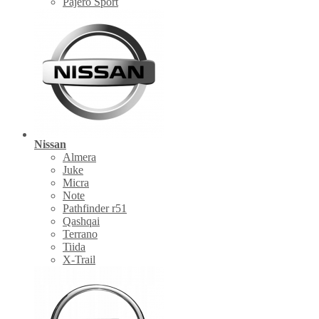
Pajero Sport
Nissan
Almera
Juke
Micra
Note
Pathfinder r51
Qashqai
Terrano
Tiida
X-Trail