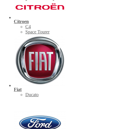
Citroen
C4
Space Tourer
Fiat
Ducato