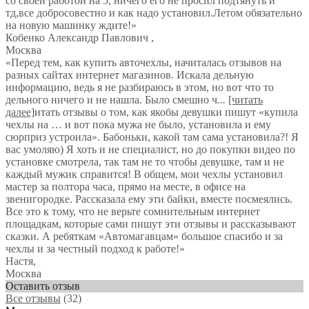
со своей работой на 5, ничего его не просил подтянуть и
тд,все добросовестно и как надо установил.Летом обязательно
на новую машинку ждите!»
Кобенко Александр Павлович
,
Москва
«Перед тем, как купить авточехлы, начиталась отзывов на
разных сайтах интернет магазинов. Искала дельную
информацию, ведь я не разбираюсь в этом, но вот что то
дельного ничего и не нашла. Было смешно ч
...
[читать
далее]
итать отзывы о том, как якобы девушки пишут «купила
чехлы на … и вот пока мужа не было, установила и ему
сюрприз устроила». Бабоньки, какой там сама установила?! Я
вас умоляю) Я хоть и не специалист, но до покупки видео по
установке смотрела, так там не то чтобы девушке, там и не
каждый мужик справится! В общем, мои чехлы установил
мастер за полтора часа, прямо на месте, в офисе на
звенигородке. Рассказала ему эти байки, вместе посмеялись.
Все это к тому, что не верьте сомнительным интернет
площадкам, которые сами пишут эти отзывы и рассказывают
сказки. А ребяткам «Автомагавцам» большое спасибо и за
чехлы и за честный подход к работе!
»
Настя
,
Москва
Оставить отзыв
Все отзывы
(32)