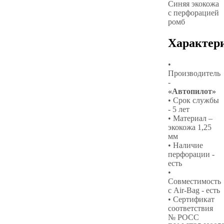
Синяя экокожа
с перфорацией
ромб
Характер
•
Производитель
-
«Автопилот»
• Срок службы
- 5 лет
• Материал –
экокожа 1,25
мм
• Наличие
перфорации -
есть
•
Совместимость
с Air-Bag - есть
• Сертификат
соответствия
№ РОСС