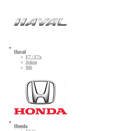
Haval
F7 / F7x
Jolion
M6
Honda