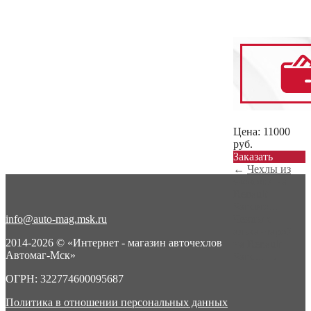
Цена:
11000
руб.
Заказать
←
Чехлы из
экокожи на
Renault
Sandero...
info@auto-mag.msk.ru
Чехлы с
алькантарой
2014-2026 © «Интернет - магазин авточехлов
на Renault
Автомаг-Мск»
Sand...
→
ОГРН: 322774600095687
Политика в отношении персональных данных