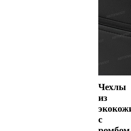
Чехлы
из
экокож
с
ромбом