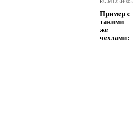
RU.МТ25.Н005
Пример с
такими
же
чехлами: