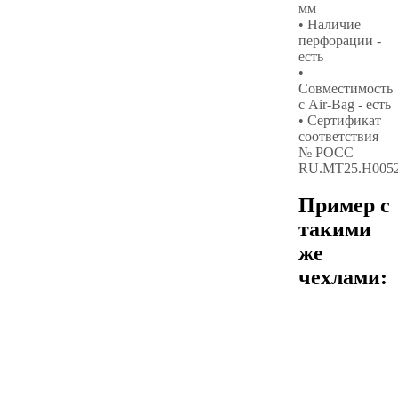
мм
• Наличие
перфорации -
есть
•
Совместимость
с Air-Bag - есть
• Сертификат
соответствия
№ РОСС
RU.МТ25.Н005
Пример с
такими
же
чехлами: