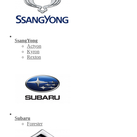
SsangYong
Actyon
Kyron
Rexton
Subaru
Forester