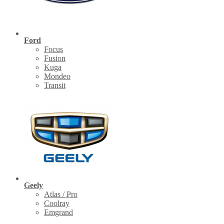
Ford
Focus
Fusion
Kuga
Mondeo
Transit
Geely
Atlas / Pro
Coolray
Emgrand