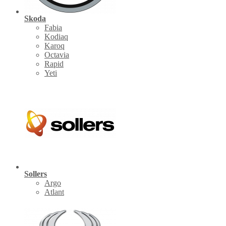
Skoda
Fabia
Kodiaq
Karoq
Octavia
Rapid
Yeti
Sollers
Argo
Atlant