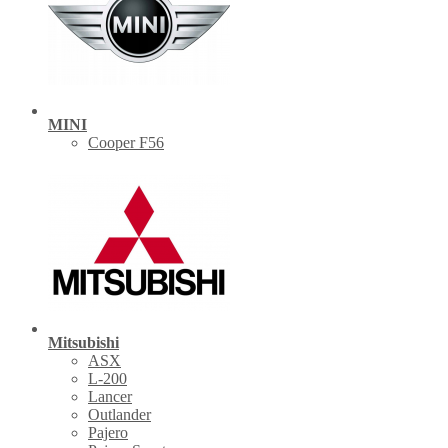
MINI
Cooper F56
Mitsubishi
ASX
L-200
Lancer
Outlander
Pajero