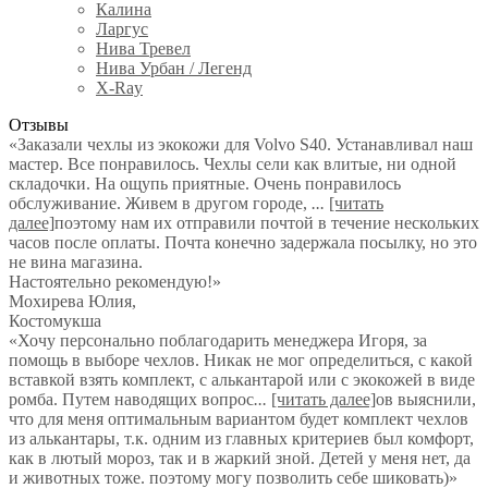
Калина
Ларгус
Нива Тревел
Нива Урбан / Легенд
X-Ray
Отзывы
«Заказали чехлы из экокожи для Volvo S40. Устанавливал наш
мастер. Все понравилось. Чехлы сели как влитые, ни одной
складочки. На ощупь приятные. Очень понравилось
обслуживание. Живем в другом городе,
...
[читать
далее]
поэтому нам их отправили почтой в течение нескольких
часов после оплаты. Почта конечно задержала посылку, но это
не вина магазина.
Настоятельно рекомендую!
»
Мохирева Юлия
,
Костомукша
«Хочу персонально поблагодарить менеджера Игоря, за
помощь в выборе чехлов. Никак не мог определиться, с какой
вставкой взять комплект, с алькантарой или с экокожей в виде
ромба. Путем наводящих вопрос
...
[читать далее]
ов выяснили,
что для меня оптимальным вариантом будет комплект чехлов
из алькантары, т.к. одним из главных критериев был комфорт,
как в лютый мороз, так и в жаркий зной. Детей у меня нет, да
и животных тоже. поэтому могу позволить себе шиковать)
»