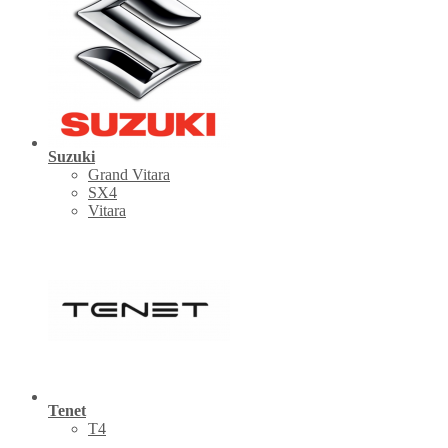
Suzuki
Grand Vitara
SX4
Vitara
Tenet
Т4