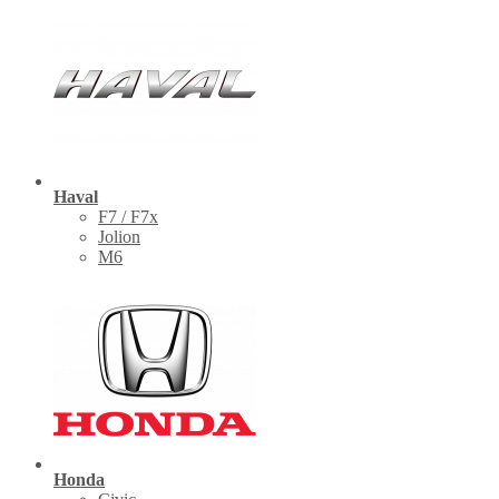
Haval
F7 / F7x
Jolion
M6
Honda