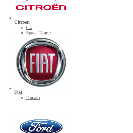
Citroen
C4
Space Tourer
Fiat
Ducato