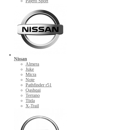
Pajero Sport
Nissan
Almera
Juke
Micra
Note
Pathfinder r51
Qashqai
Terrano
Tiida
X-Trail