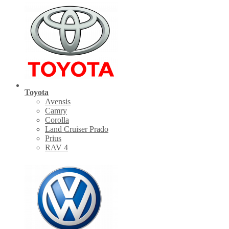
Toyota
Avensis
Camry
Corolla
Land Cruiser Prado
Prius
RAV 4