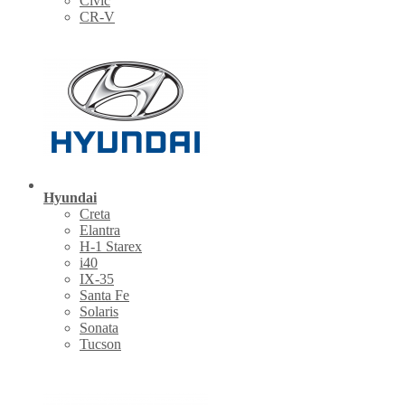
Civic
CR-V
Hyundai
Creta
Elantra
H-1 Starex
i40
IX-35
Santa Fe
Solaris
Sonata
Tucson