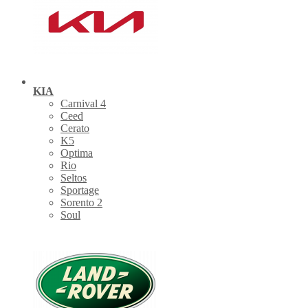
KIA
Carnival 4
Ceed
Cerato
K5
Optima
Rio
Seltos
Sportage
Sorento 2
Soul