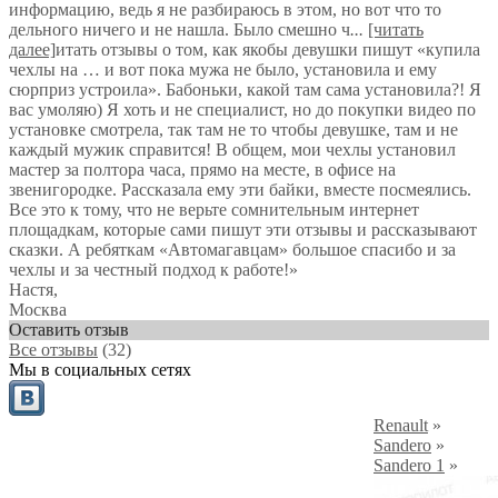
информацию, ведь я не разбираюсь в этом, но вот что то
дельного ничего и не нашла. Было смешно ч
...
[читать
далее]
итать отзывы о том, как якобы девушки пишут «купила
чехлы на … и вот пока мужа не было, установила и ему
сюрприз устроила». Бабоньки, какой там сама установила?! Я
вас умоляю) Я хоть и не специалист, но до покупки видео по
установке смотрела, так там не то чтобы девушке, там и не
каждый мужик справится! В общем, мои чехлы установил
мастер за полтора часа, прямо на месте, в офисе на
звенигородке. Рассказала ему эти байки, вместе посмеялись.
Все это к тому, что не верьте сомнительным интернет
площадкам, которые сами пишут эти отзывы и рассказывают
сказки. А ребяткам «Автомагавцам» большое спасибо и за
чехлы и за честный подход к работе!
»
Настя
,
Москва
Оставить отзыв
Все отзывы
(32)
Мы в социальных сетях
Renault
»
Sandero
»
Sandero 1
»