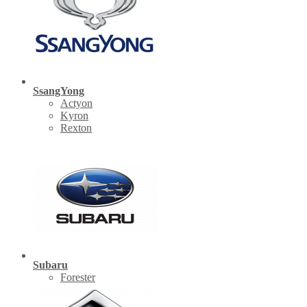
SsangYong
Actyon
Kyron
Rexton
Subaru
Forester