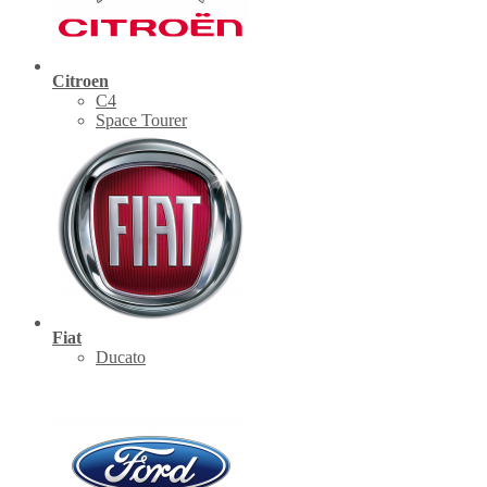
Citroen
C4
Space Tourer
Fiat
Ducato