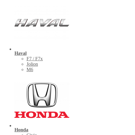
Haval
F7 / F7x
Jolion
M6
Honda