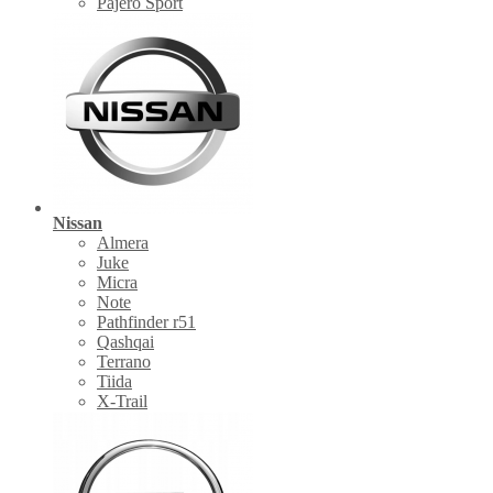
Pajero Sport
Nissan
Almera
Juke
Micra
Note
Pathfinder r51
Qashqai
Terrano
Tiida
X-Trail