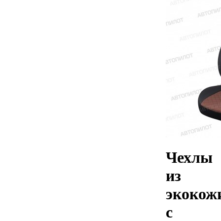
Чехлы
из
экокож
с