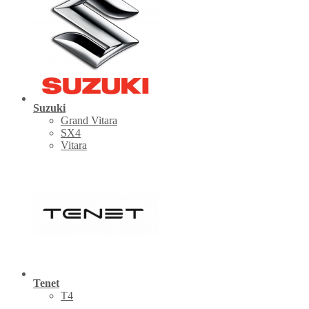
Suzuki
Grand Vitara
SX4
Vitara
Tenet
Т4