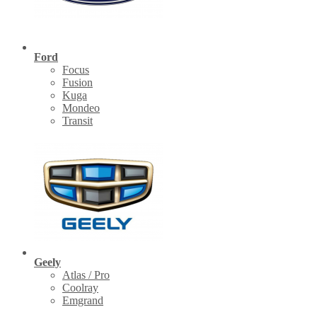
Ford
Focus
Fusion
Kuga
Mondeo
Transit
Geely
Atlas / Pro
Coolray
Emgrand