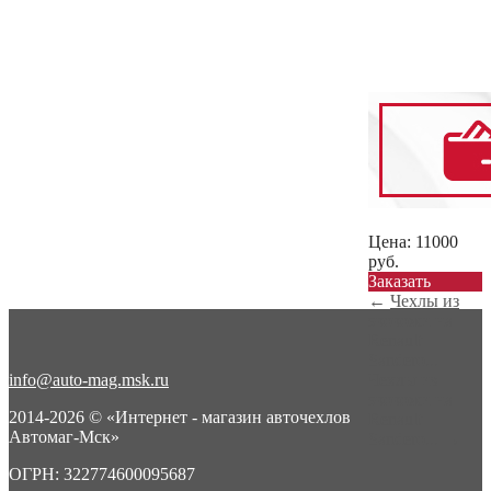
Цена:
11000
руб.
Заказать
←
Чехлы из
экокожи на
Renault
Sandero...
info@auto-mag.msk.ru
Чехлы из
экокожи на
2014-2026 © «Интернет - магазин авточехлов
Renault
Автомаг-Мск»
Sandero...
→
ОГРН: 322774600095687