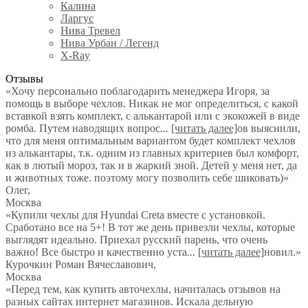
Калина
Ларгус
Нива Тревел
Нива Урбан / Легенд
X-Ray
Отзывы
«Хочу персонально поблагодарить менеджера Игоря, за
помощь в выборе чехлов. Никак не мог определиться, с какой
вставкой взять комплект, с алькантарой или с экокожей в виде
ромба. Путем наводящих вопрос
...
[читать далее]
ов выяснили,
что для меня оптимальным вариантом будет комплект чехлов
из алькантары, т.к. одним из главных критериев был комфорт,
как в лютый мороз, так и в жаркий зной. Детей у меня нет, да
и животных тоже. поэтому могу позволить себе шиковать)
»
Олег
,
Москва
«Купили чехлы для Hyundai Creta вместе с установкой.
Сработано все на 5+! В тот же день привезли чехлы, которые
выглядят идеально. Приехал русский парень, что очень
важно! Все быстро и качественно уста
...
[читать далее]
новил.
»
Курочкин Роман Вячеславович
,
Москва
«Перед тем, как купить авточехлы, начиталась отзывов на
разных сайтах интернет магазинов. Искала дельную