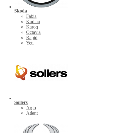
Skoda
Fabia
Kodiaq
Karoq
Octavia
Rapid
Yeti
Sollers
Argo
Atlant