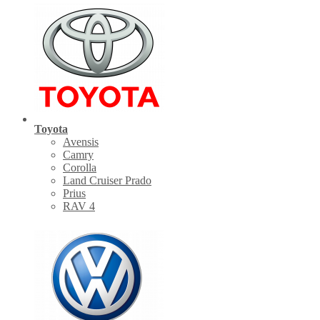
Toyota
Avensis
Camry
Corolla
Land Cruiser Prado
Prius
RAV 4