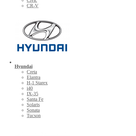
Civic
CR-V
Hyundai
Creta
Elantra
H-1 Starex
i40
IX-35
Santa Fe
Solaris
Sonata
Tucson