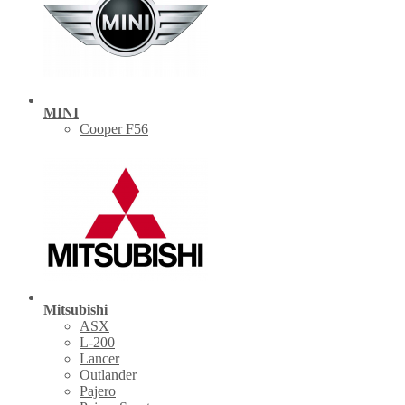
MINI
Cooper F56
Mitsubishi
ASX
L-200
Lancer
Outlander
Pajero