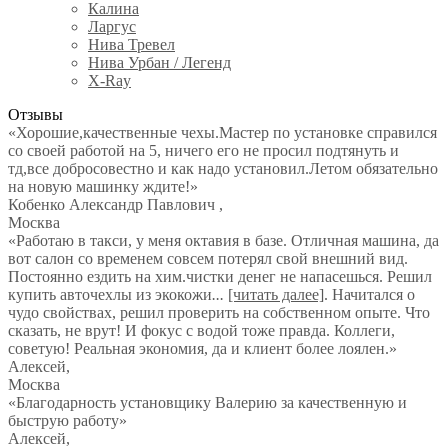
Калина
Ларгус
Нива Тревел
Нива Урбан / Легенд
X-Ray
Отзывы
«Хорошие,качественные чехы.Мастер по установке справился
со своей работой на 5, ничего его не просил подтянуть и
тд,все добросовестно и как надо установил.Летом обязательно
на новую машинку ждите!»
Кобенко Александр Павлович
,
Москва
«Работаю в такси, у меня октавия в базе. Отличная машина, да
вот салон со временем совсем потерял свой внешний вид.
Постоянно ездить на хим.чистки денег не напасешься. Решил
купить авточехлы из экокожи
...
[читать далее]
. Начитался о
чудо свойствах, решил проверить на собственном опыте. Что
сказать, не врут! И фокус с водой тоже правда. Коллеги,
советую! Реальная экономия, да и клиент более лоялен.
»
Алексей
,
Москва
«Благодарность установщику Валерию за качественную и
быструю работу»
Алексей
,