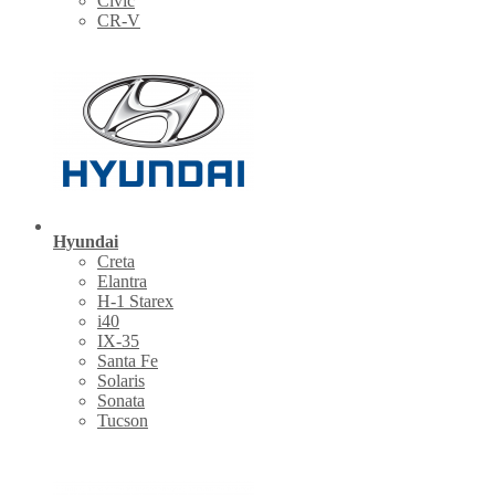
Civic
CR-V
Hyundai
Creta
Elantra
H-1 Starex
i40
IX-35
Santa Fe
Solaris
Sonata
Tucson