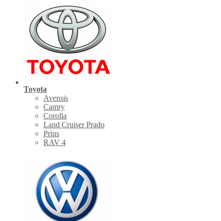
Toyota
Avensis
Camry
Corolla
Land Cruiser Prado
Prius
RAV 4