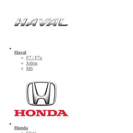
Haval
F7 / F7x
Jolion
M6
Honda