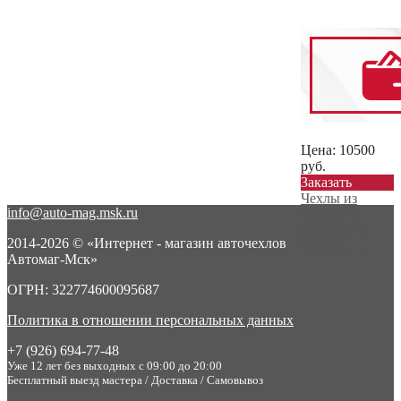
Цена:
10500
руб.
Заказать
Чехлы из
info@auto-mag.msk.ru
экокожи с
ромбом на
2014-2026 © «Интернет - магазин авточехлов
Sander...
→
Автомаг-Мск»
ОГРН: 322774600095687
Политика в отношении персональных данных
+7 (926) 694-77-48
Уже 12 лет без выходных с 09:00 до 20:00
Бесплатный выезд мастера / Доставка / Самовывоз