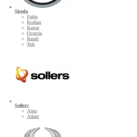
Skoda
Fabia
Kodiaq
Karoq
Octavia
Rapid
Yeti
Sollers
Argo
Atlant