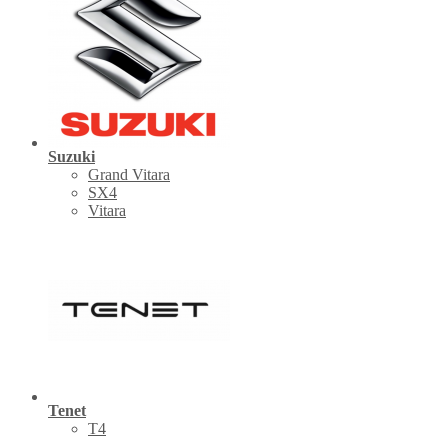
Suzuki
Grand Vitara
SX4
Vitara
Tenet
Т4