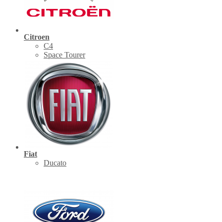
Citroen
C4
Space Tourer
Fiat
Ducato