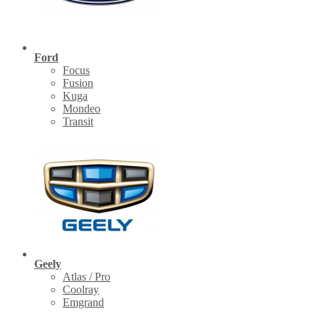
Ford
Focus
Fusion
Kuga
Mondeo
Transit
Geely
Atlas / Pro
Coolray
Emgrand