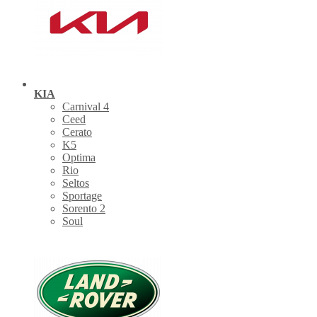
KIA
Carnival 4
Ceed
Cerato
K5
Optima
Rio
Seltos
Sportage
Sorento 2
Soul