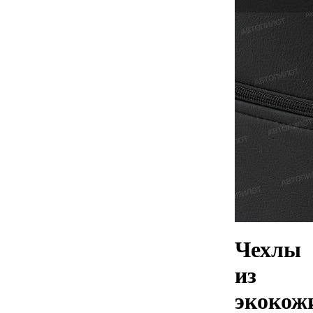
Чехлы
из
экокож