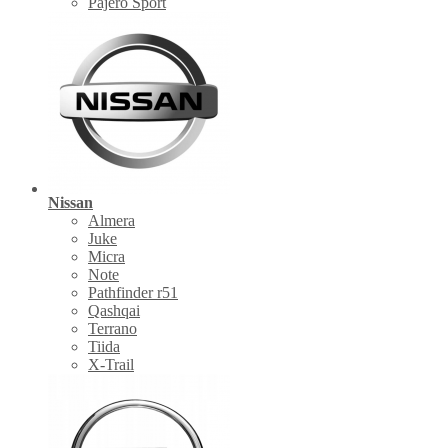
Pajero Sport
Nissan
Almera
Juke
Micra
Note
Pathfinder r51
Qashqai
Terrano
Tiida
X-Trail