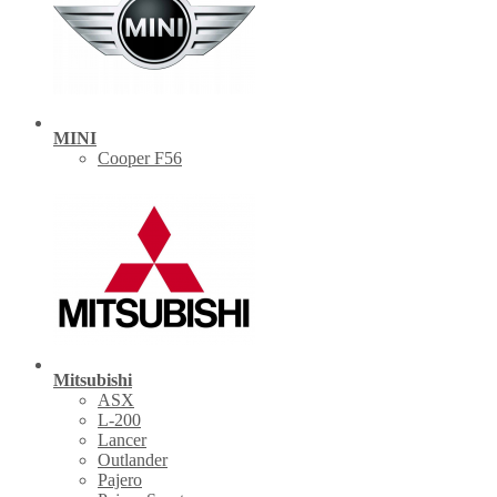
MINI
Cooper F56
Mitsubishi
ASX
L-200
Lancer
Outlander
Pajero