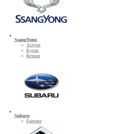
SsangYong
Actyon
Kyron
Rexton
Subaru
Forester