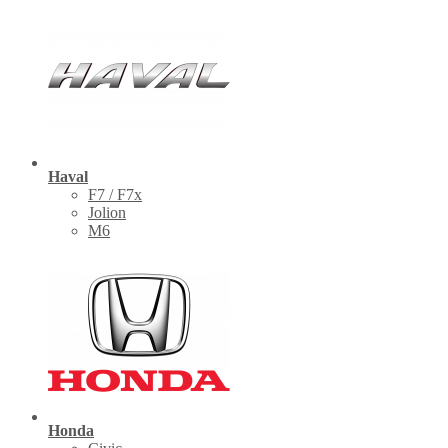
Haval
F7 / F7x
Jolion
M6
Honda