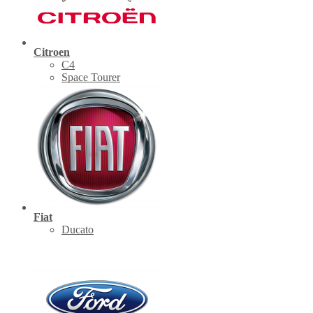
Citroen
C4
Space Tourer
Fiat
Ducato