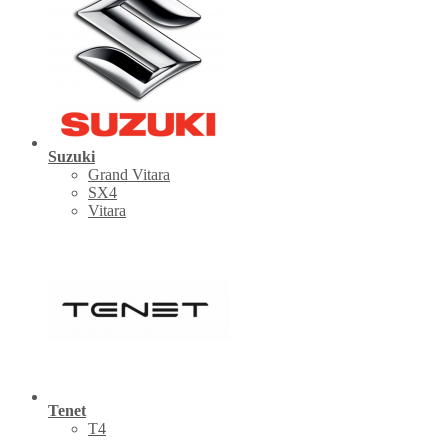
Suzuki
Grand Vitara
SX4
Vitara
Tenet
Т4