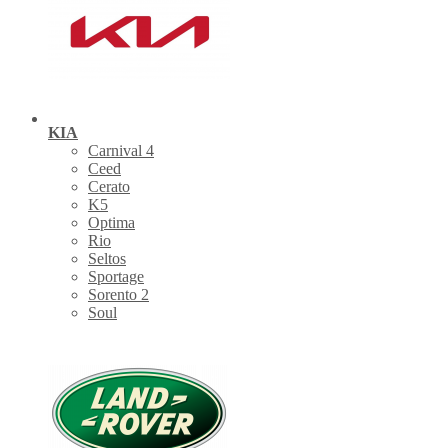
KIA
Carnival 4
Ceed
Cerato
K5
Optima
Rio
Seltos
Sportage
Sorento 2
Soul