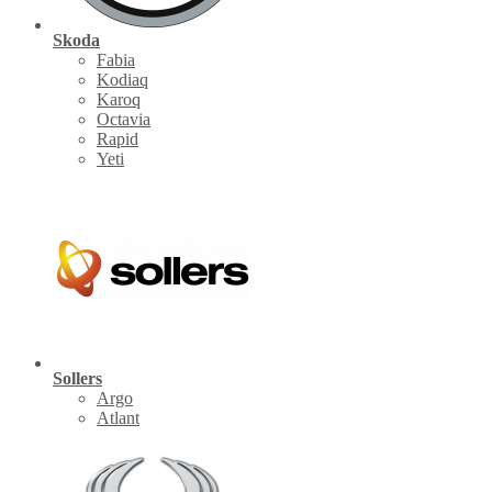
Skoda
Fabia
Kodiaq
Karoq
Octavia
Rapid
Yeti
Sollers
Argo
Atlant