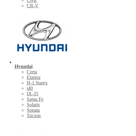
Civic
CR-V
Hyundai
Creta
Elantra
H-1 Starex
i40
IX-35
Santa Fe
Solaris
Sonata
Tucson