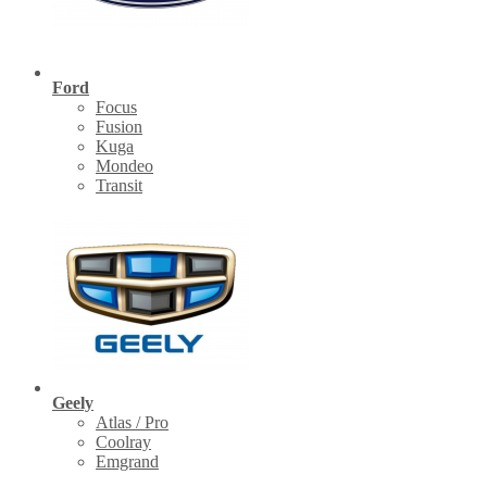
Ford
Focus
Fusion
Kuga
Mondeo
Transit
Geely
Atlas / Pro
Coolray
Emgrand