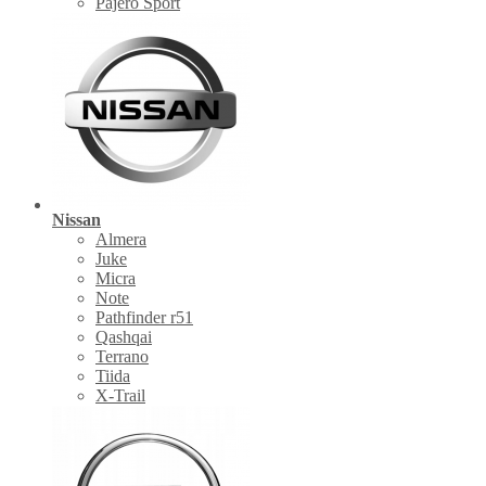
Pajero Sport
Nissan
Almera
Juke
Micra
Note
Pathfinder r51
Qashqai
Terrano
Tiida
X-Trail