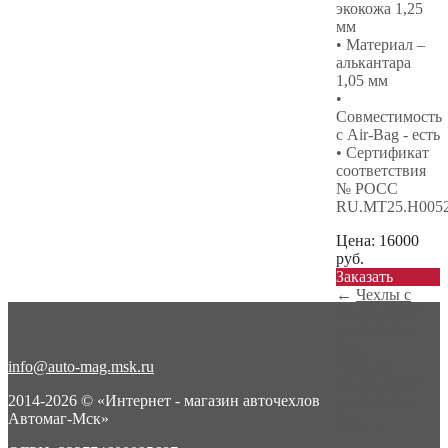
экокожа 1,25
мм
• Материал –
алькантара
1,05 мм
•
Совместимость
с Air-Bag - есть
• Сертификат
соответствия
№ РОСС
RU.МТ25.Н005
Цена:
16000
руб.
Заказать
←
Чехлы с
алькантарой
ромб Zafira
Lif...
info@auto-mag.msk.ru
Чехлы с
алькантарой
2014-2026 © «Интернет - магазин авточехлов
ромб Zafira
Автомаг-Мск»
Lif...
→