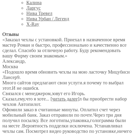
Калина
Ларгус
Нива Тревел
Нива Урбан / Легенд
X-Ray
Отзывы
«Заказал чехлы с установкой. Приехал в назначенное время
мастер Роман и быстро, профессионально и качественно все
сделал. Спасибо за отличную работу. Буду рекомендовать
вашу Фирму своим знакомым.»
Александр
,
Москва
«Подошло время обновить чехлы на мою ласточку Мицубиси
Лансер9.
Много сайтов предлагают свои услуги.я почему то выбрал
этот.И не ошибся.
Связался с менеджером,зовут его Игорь.
Сказал,ему,что я хоте
...
[читать далее]
л бы приобрести набор
чехлов Автопилот.
Офомили заказ в считанные минуты. Оплатил счет через
мобильный банк. Заказ отправили по почте.Через три дня
получил посылку. Все логотипы,упаковка,голограмма были
на месте .Вероятность подделки исключена. Устанавливал
чехлы сам. Посмотрел видео руководство по установке,ничего