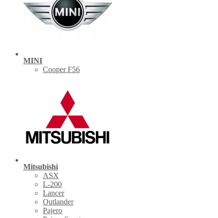
MINI
Cooper F56
Mitsubishi
ASX
L-200
Lancer
Outlander
Pajero