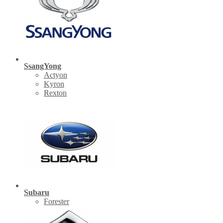
SsangYong
Actyon
Kyron
Rexton
Subaru
Forester