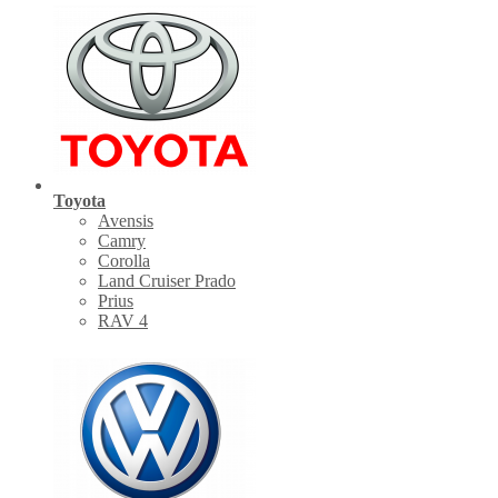
Toyota
Avensis
Camry
Corolla
Land Cruiser Prado
Prius
RAV 4