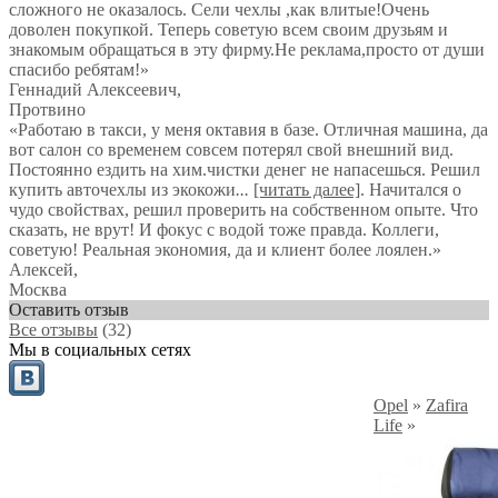
сложного не оказалось. Сели чехлы ,как влитые!Очень
доволен покупкой. Теперь советую всем своим друзьям и
знакомым обращаться в эту фирму.Не реклама,просто от души
спасибо ребятам!
»
Геннадий Алексеевич
,
Протвино
«Работаю в такси, у меня октавия в базе. Отличная машина, да
вот салон со временем совсем потерял свой внешний вид.
Постоянно ездить на хим.чистки денег не напасешься. Решил
купить авточехлы из экокожи
...
[читать далее]
. Начитался о
чудо свойствах, решил проверить на собственном опыте. Что
сказать, не врут! И фокус с водой тоже правда. Коллеги,
советую! Реальная экономия, да и клиент более лоялен.
»
Алексей
,
Москва
Оставить отзыв
Все отзывы
(32)
Мы в социальных сетях
Opel
»
Zafira
Life
»