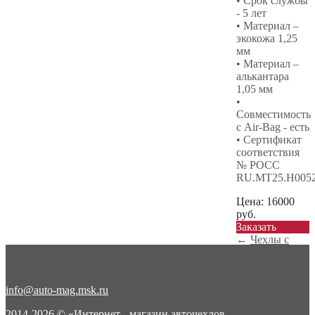
• Срок службы
- 5 лет
• Материал –
экокожа 1,25
мм
• Материал –
алькантара
1,05 мм
•
Совместимость
с Air-Bag - есть
• Сертификат
соответствия
№ РОСС
RU.МТ25.Н005
Цена:
16000
руб.
Заказать
←
Чехлы с
алькантарой
ромб Zafira
Lif...
info@auto-mag.msk.ru
Чехлы с
алькантарой
2014-2026 © «Интернет - магазин авточехлов