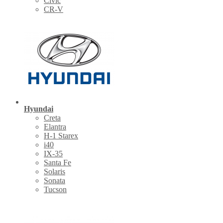
Civic
CR-V
Hyundai
Creta
Elantra
H-1 Starex
i40
IX-35
Santa Fe
Solaris
Sonata
Tucson