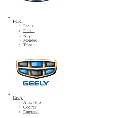
Ford
Focus
Fusion
Kuga
Mondeo
Transit
Geely
Atlas / Pro
Coolray
Emgrand