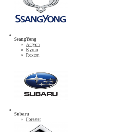
SsangYong
Actyon
Kyron
Rexton
Subaru
Forester