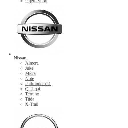
Pajero Sport
Nissan
Almera
Juke
Micra
Note
Pathfinder r51
Qashqai
Terrano
Tiida
X-Trail