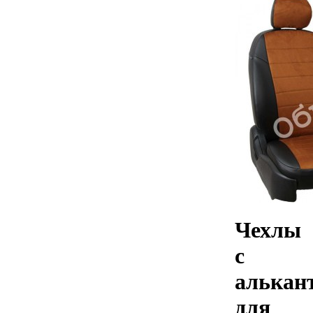
Чехлы
с
алькан
для