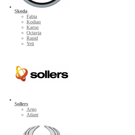
Skoda
Fabia
Kodiaq
Karoq
Octavia
Rapid
Yeti
Sollers
Argo
Atlant