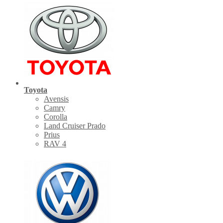
Toyota
Avensis
Camry
Corolla
Land Cruiser Prado
Prius
RAV 4