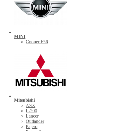
MINI
Cooper F56
Mitsubishi
ASX
L-200
Lancer
Outlander
Pajero