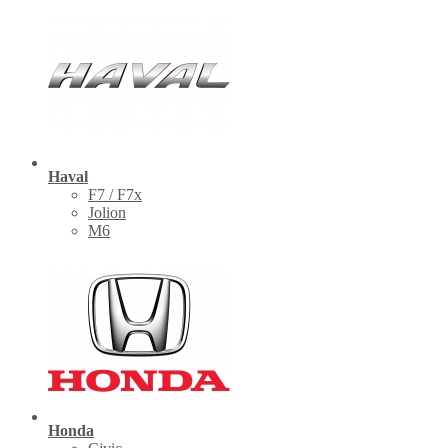
Haval
F7 / F7x
Jolion
M6
Honda