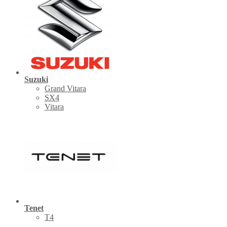
Suzuki
Grand Vitara
SX4
Vitara
Tenet
Т4