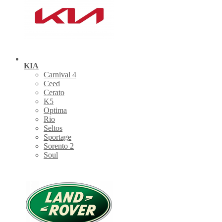
KIA
Carnival 4
Ceed
Cerato
K5
Optima
Rio
Seltos
Sportage
Sorento 2
Soul