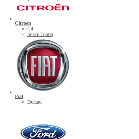
Citroen
C4
Space Tourer
Fiat
Ducato